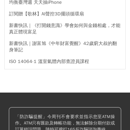
均衡臺灣週 天天抽iPhone
訂閱贈【歌林】AI聲控3D擺頭循環扇
新書快訊｜《打開錢意識》學會如何與金錢相處，才能
真正體現富足
新書快訊｜謝富旭《中年財富覺醒》42歲窮大叔的翻
身筆記
ISO 14064-1 溫室氣體內部查證員課程
「防詐騙提醒」今周刊不會要求並指示您至ATM操
作。ATM只有匯款及轉帳功能，無法解除分期付款或
訂單錯誤問題。隨時可撥打165反詐騙諮詢專線。