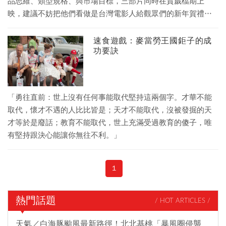
品思維、類型規格、與市場目標，三部片同時在賀歲檔期上
映，建議不妨把他們看做是台灣電影人給觀眾們的新年賀禮，
放鬆心情進電影院去享受吧！
速食遊戲：麥當勞王國鉅子的成
功要訣
「勇往直前：世上沒有任何事能取代堅持這兩個字。才華不能
取代，懷才不遇的人比比皆是；天才不能取代，沒被發掘的天
才等於是廢話；教育不能取代，世上充滿受過教育的傻子，唯
有堅持跟決心能讓你無往不利。」
1
熱門話題
/ HOT ARTICLES /
天氣／白海豚颱風最新路徑！北北基桃「暴風圈侵襲