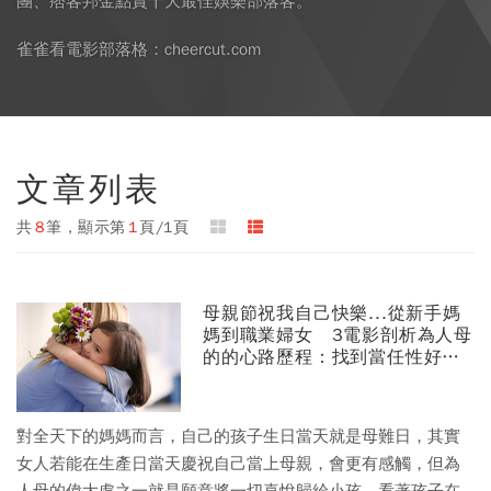
團、痞客邦金點賞十大最佳娛樂部落客。
雀雀看電影部落格：cheercut.com
文章列表
共
8
筆，顯示第
1
頁/1頁
母親節祝我自己快樂...從新手媽
媽到職業婦女 3電影剖析為人母
的的心路歷程：找到當任性好媽
媽的勇氣
對全天下的媽媽而言，自己的孩子生日當天就是母難日，其實
女人若能在生產日當天慶祝自己當上母親，會更有感觸，但為