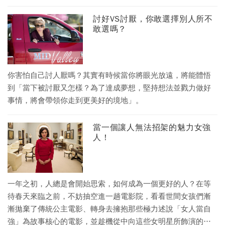
討好VS討厭，你敢選擇別人所不
敢選嗎？
你害怕自己討人厭嗎？其實有時候當你將眼光放遠，將能體悟
到「當下被討厭又怎樣？為了達成夢想，堅持想法並戮力做好
事情，將會帶領你走到更美好的境地」。
當一個讓人無法招架的魅力女強
人！
一年之初，人總是會開始思索，如何成為一個更好的人？在等
待春天來臨之前，不妨抽空進一趟電影院，看看世間女孩們漸
漸拋棄了傳統公主電影、轉身去擁抱那些極力述說「女人當自
強」為故事核心的電影，並趁機從中向這些女明星所飾演的女