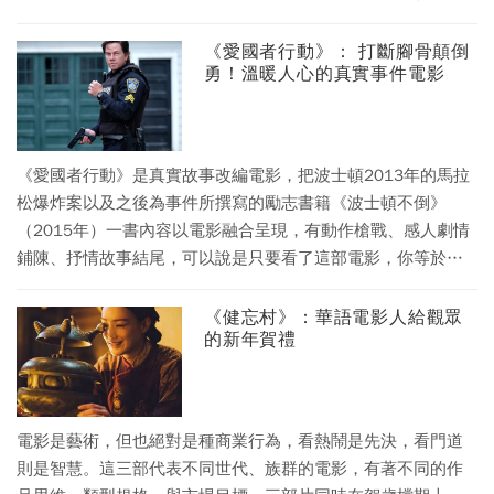
強人角色學習偷師，期待自己有一天也能像她們一樣，成為一
個讓人無法招架、能力與魅力並俱的女人。
《愛國者行動》： 打斷腳骨顛倒
勇！溫暖人心的真實事件電影
《愛國者行動》是真實故事改編電影，把波士頓2013年的馬拉
松爆炸案以及之後為事件所撰寫的勵志書籍《波士頓不倒》
（2015年）一書內容以電影融合呈現，有動作槍戰、感人劇情
鋪陳、抒情故事結尾，可以說是只要看了這部電影，你等於掌
握了一本書以及美國繼911之後最大宗的恐攻事件始末。
《健忘村》：華語電影人給觀眾
的新年賀禮
電影是藝術，但也絕對是種商業行為，看熱鬧是先決，看門道
則是智慧。這三部代表不同世代、族群的電影，有著不同的作