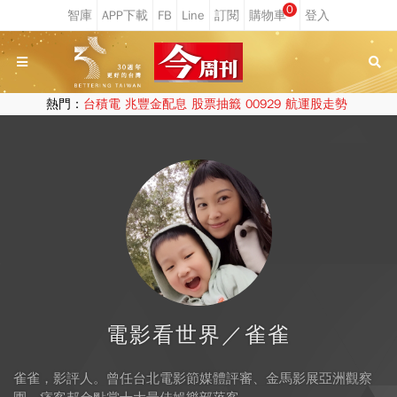
0
熱門：
台積電
兆豐金配息
股票抽籤
00929
航運股走勢
電影看世界／雀雀
雀雀，影評人。曾任台北電影節媒體評審、金馬影展亞洲觀察