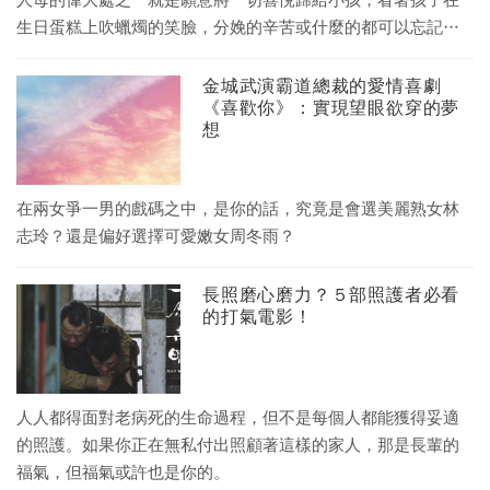
人母的偉大處之一就是願意將一切喜悅歸給小孩，看著孩子在
生日蛋糕上吹蠟燭的笑臉，分娩的辛苦或什麼的都可以忘記！
至於母親節？全天下媽媽共用同一天就可以了！
金城武演霸道總裁的愛情喜劇
《喜歡你》：實現望眼欲穿的夢
想
在兩女爭一男的戲碼之中，是你的話，究竟是會選美麗熟女林
志玲？還是偏好選擇可愛嫩女周冬雨？
長照磨心磨力？５部照護者必看
的打氣電影！
人人都得面對老病死的生命過程，但不是每個人都能獲得妥適
的照護。如果你正在無私付出照顧著這樣的家人，那是長輩的
福氣，但福氣或許也是你的。