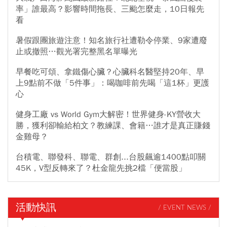
率」誰最高？影響時間拖長、三颱怎麼走，10日報先
看
暑假跟團旅遊注意！知名旅行社遭勒令停業、9家遭廢
止或撤照…觀光署完整黑名單曝光
早餐吃可頌、拿鐵傷心臟？心臟科名醫堅持20年、早
上9點前不做「5件事」：喝咖啡前先喝「這1杯」更護
心
健身工廠 vs World Gym大解密！世界健身-KY營收大
勝，獲利卻輸給柏文？教練課、會籍…誰才是真正賺錢
金雞母？
台積電、聯發科、聯電、群創...台股飆逾1400點叩關
45K，V型反轉來了？杜金龍先挑2檔「便當股」
活動快訊
/ EVENT NEWS /