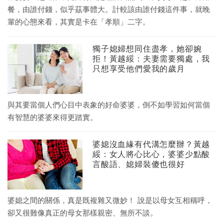
餐，由誰付錢，似乎茲事體大。計較該由誰付錢這件事，就晚
輩的心態來看，其實是卡在「孝順」二字。
獨子媳婦想同住盡孝，她卻婉
拒！黃越綏：夫妻需要獨處，我
只想享受他們愛我的歲月
與其要當個人們心目中表象的好命婆婆，倒不如學習如何當個
有智慧的婆婆來得更踏實。
婆媳沒血緣有代溝怎麼辦？黃越
綏：女人將心比心，婆婆少點酸
言酸語、媳婦裝傻也很好
婆媳之間的關係，真是既複雜又微妙！ 說是以母女互相稱呼，
卻又很難像真正的母女那樣親密、無所不談。