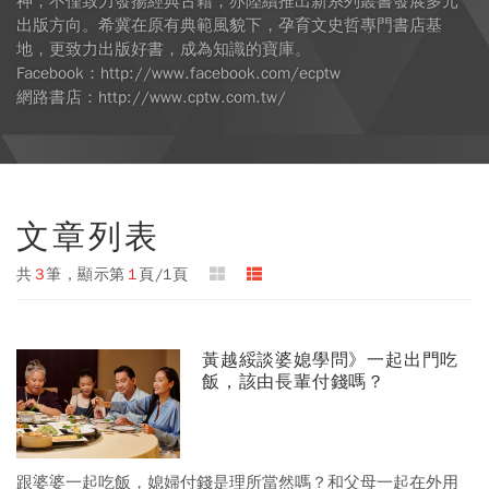
神，不僅致力發揚經典古籍，亦陸續推出新系列叢書發展多元
出版方向。希冀在原有典範風貌下，孕育文史哲專門書店基
地，更致力出版好書，成為知識的寶庫。
Facebook：http://www.facebook.com/ecptw
網路書店：http://www.cptw.com.tw/
文章列表
共
3
筆，顯示第
1
頁/1頁
黃越綏談婆媳學問》一起出門吃
飯，該由長輩付錢嗎？
跟婆婆一起吃飯，媳婦付錢是理所當然嗎？和父母一起在外用