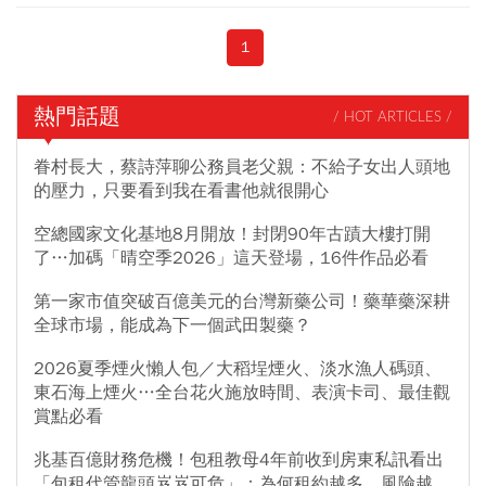
1
熱門話題
/ HOT ARTICLES /
眷村長大，蔡詩萍聊公務員老父親：不給子女出人頭地
的壓力，只要看到我在看書他就很開心
空總國家文化基地8月開放！封閉90年古蹟大樓打開
了…加碼「晴空季2026」這天登場，16件作品必看
第一家市值突破百億美元的台灣新藥公司！藥華藥深耕
全球市場，能成為下一個武田製藥？
2026夏季煙火懶人包／大稻埕煙火、淡水漁人碼頭、
東石海上煙火…全台花火施放時間、表演卡司、最佳觀
賞點必看
兆基百億財務危機！包租教母4年前收到房東私訊看出
「包租代管龍頭岌岌可危」：為何租約越多，風險越