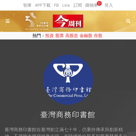
0
熱門：
投資
股票
高股息
金融股
存股
臺灣商務印書館
臺灣商務印書館在臺灣創立滿七十年，仍秉持傳承與創新精