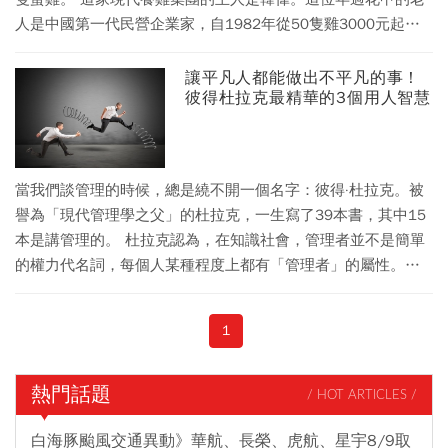
人是中國第一代民營企業家，自1982年從50隻雞3000元起步
創業，這一養就是37年。 「養雞老場長」是韓偉的微信名字，
簽名也和雞有關——「雞不可失」。外界還送他兩個稱號：中
讓平凡人都能做出不平凡的事！
彼得杜拉克最精華的3個用人智慧
國「首席雞司令」、「中國雞王」。在這些稱呼背後，則是閃
亮的成績：韓偉本人入選了「改革開放40年百名傑出民營企業
家」名單，韓偉集團是中國第一家非公有制企業集團。 中國民
營經濟的發展波瀾壯闊，韓偉是見證人、活標本。他一臉樸實
當我們談管理的時候，總是繞不開一個名字：彼得·杜拉克。被
的笑容，在大連和我講述了他和雞蛋的崢嶸歲月，還有二代接
譽為「現代管理學之父」的杜拉克，一生寫了39本書，其中15
班和東北民營經濟等熱點話題。 不忘初心，專注做好一件事，
本是講管理的。 杜拉克認為，在知識社會，管理者並不是簡單
很容易，又很難。
的權力代名詞，每個人某種程度上都有「管理者」的屬性。管
理也不是天才的專屬，相反，管理的至高境界是「讓平凡的人
也能做出不平凡的事。」 本期島上書房欄目，島君精選了杜拉
1
克的代表作之一《卓有成效的管理者》的部分章節，其中描述
的3條用人之道，值得細細琢磨。
熱門話題
/ HOT ARTICLES /
白海豚颱風交通異動》華航、長榮、虎航、星宇8/9取