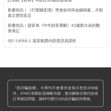
訂閱贈【歌林】AI聲控3D擺頭循環扇
新書快訊｜《打開錢意識》學會如何與金錢相處，才能
真正體現富足
新書快訊｜謝富旭《中年財富覺醒》42歲窮大叔的翻
身筆記
ISO 14064-1 溫室氣體內部查證員課程
「防詐騙提醒」今周刊不會要求並指示您至ATM操
作。ATM只有匯款及轉帳功能，無法解除分期付款或
訂單錯誤問題。隨時可撥打165反詐騙諮詢專線。