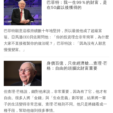
巴菲特：我一生99％的財富，是
在50歲以後獲得的
巴菲特願意這樣持續數十年地堅持，所以最後他成了超級富
翁。亞馬遜CEO貝佐斯問他：「你的投資理念非常簡單，為什麼
大家不直接複製你的做法呢？」巴菲特說：「因為沒有人願意
慢慢變富。」
身價百億，只坐經濟艙...查理·芒
格：自由的頭腦比財富重要
但查理·芒格說，錢對他來說，非常重要，因為有了它，他才有
自由。很多人將「金錢」與「生命意義」劃等號，結果將一輩
子的生活變得非常悲催。查理·芒格則不同。他只是將錢看成一
種手段，幫助他做到很多事情。