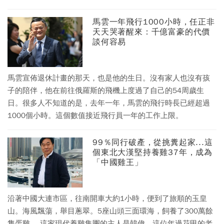
馬雲一年飛行1000小時，任正非
天天哭著醒來：千億富豪的代價
談何容易
馬雲宣佈退休計畫的那天，也是他的生日。沒有家人也沒有孩
子的陪伴，他在前往俄羅斯的飛機上度過了自己的54周歲生
日。很多人不知道的是，去年一年，馬雲的飛行時長已經超過
1000個小時。這個數值接近飛行員一年的工作上限。
99％同行破產，從挑糞起家...這
個東北大漢堅持養雞37年，成為
「中國雞王」
沿著中國大連市區，往南開車大約1小時，便到了旅順的玉皇
山。海風飄蕩，舉目蔥翠。5座山頭三面環海，飼養了300萬餘
隻蛋雞。​ 這家現代養雞集團的主人是韓偉。這位年過花甲的老