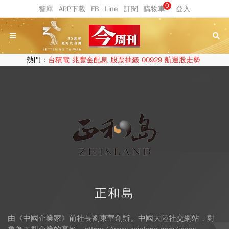
0
熱門：
台積電
兆豐金配息
股票抽籤
00929
航運股走勢
正和島
由《中國企業家》前社長劉東華創辦。中國大陸社交網站，對