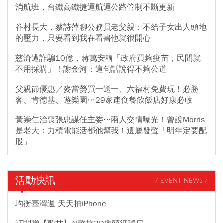
消航班，台鐵高鐵捷運航運公路管制不斷更新
眷村長大，蔡詩萍聊公務員老父親：不給子女出人頭地
的壓力，只要看到我在看書他就很開心
慈濟遭詐騙10億，蔣萬安稱「政府買夠疫苗，民間就
不用採購」！謝金河：這句話說得不夠公道
父親節優惠／麥當勞買一送一、六福村免費玩！必勝
客、肯德基、遊樂園…29家速食餐飲飯店好康必收
黃崇仁治喪張忠謀任主委…兩人交情曝光！曾說Morris
是老大：力積電能活都他幫我！遺屬發聲「明年定要配
股」
活動快訊
/ EVENT NEWS /
均衡臺灣週 天天抽iPhone