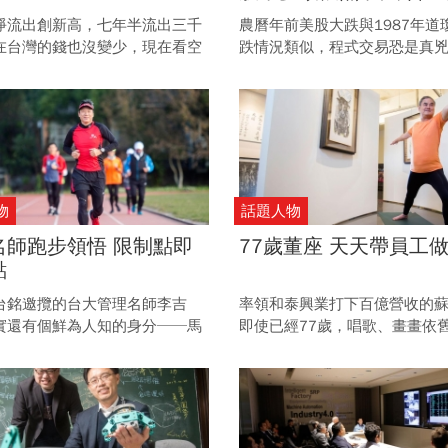
性
淨流出創新高，七年半流出三千
農曆年前美股大跌與1987年道
在台灣的錢也沒變少，現在看空
跌情況類似，程式交易恐是真兇
不是時候。
而，在面對此種因恐慌而使股
跌的時候，其實是價值投資者
機會。
物
話題人物
名師跑步領悟 限制點即
77歲董座 天天帶員工
點
台銘邀攬的台大管理名師李吉
率領和泰興業打下百億營收的
實還有個鮮為人知的身分──馬
即使已經77歲，唱歌、畫畫依
者。 擅長策略管理的他，又從8
來，熱情不輸年輕小夥子。 而
松長跑生涯裡面，上了怎樣的一
動、養身的重要性，他比誰都