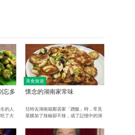
美食旅遊
別忘多
懷念的湖南家常味
養生的人
兒時去湖南籍鄰居家「蹭飯」時，常見
醫吃了大
菜餚加了辣椒卻不辣，成了記憶中的湖
不得不求
南家常味。