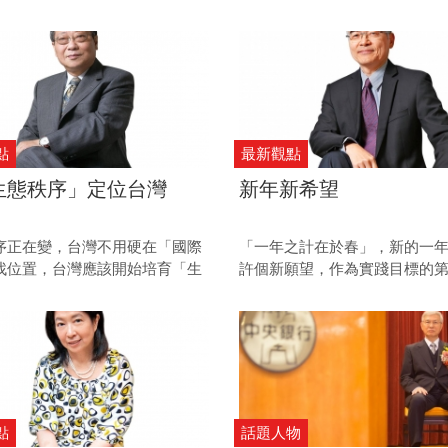
統，但直到彭淮南卸任才又找回
但長久以來，業界登報祝賀首
統，或許這是期待一個更開放多
陋習，卻仍然存在。
的第一步。
點
最新觀點
生態秩序」定位台灣
新年新希望
序正在變，台灣不用硬在「國際
「一年之計在於春」，新的一
找位置，台灣應該開始培育「生
許個新願望，作為實踐目標的
掛帥」的實力，以在下一波新秩
當然，持之以恆是關鍵，失敗
入核心。
態，端看你有無過人的毅力達
點
話題人物