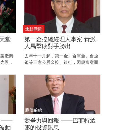
焦點新聞
天堂
第一金控總經理人事案 黃派
人馬擊敗對手勝出
牌製造商
去年十一月起，第一金、合庫金、台企
的光景，
銀等三家公股金控、銀行，因慶富案而
宮本茂三
掀起董座級人事大搬風，之後合庫、兆
到去年
豐、彰銀、台企銀、第一金總座人事也
飆整年創
跟著大風吹，第一金總經理吳瑛接任國
其百年不
票金副董事長、副總林謙浩升任第一金
呢？
總經理，引發業界不少討論聲浪。
股債前線
 ——
競爭力與回報 ——巴菲特透
波動
露的投資訊息