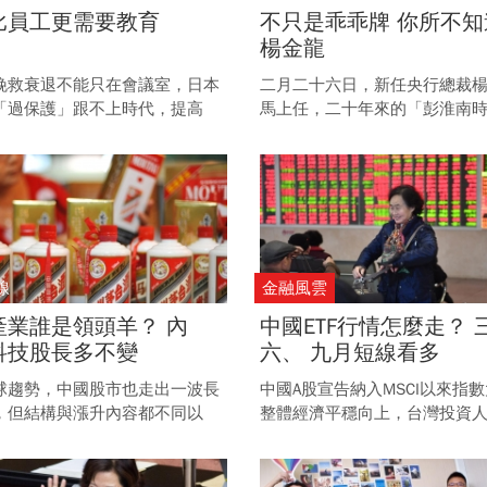
比員工更需要教育
不只是乖乖牌 你所不知
楊金龍
挽救衰退不能只在會議室，日本
二月二十六日，新任央行總裁
「過保護」跟不上時代，提高
馬上任，二十年來的「彭淮南
競爭力，企業才有競爭力可言。
正式畫下句點。 然而，對於這
管台灣雙率政策的新任「楊總
界對其了解卻甚為有限，他是
將帶領台灣央行走向何方？ 為
周刊》特地南下楊金龍的恆春
訪他的家人，為讀者揭開他的
紗……
線
金融風雲
產業誰是領頭羊？ 內
中國ETF行情怎麼走？ 
科技股長多不變
六、 九月短線看多
球趨勢，中國股市也走出一波長
中國A股宣告納入MSCI以來指
，但結構與漲升內容都不同以
整體經濟平穩向上，台灣投資
年研究陸股的專家洪周泰就建議
聰明布局今年的陸股行情？ 有
，須花工夫留意政策和公司基本
你指引方向。