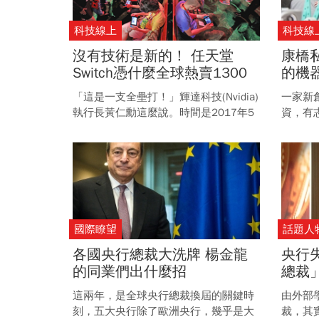
科技線上
科技線
沒有技術是新的！ 任天堂
康橋
Switch憑什麼全球熱賣1300
的機
萬台？
「這是一支全壘打！」輝達科技(Nvidia)
一家新
執行長黃仁勳這麼說。時間是2017年5
資，有
月，他所形容的對象，是由輝達供應核
生做技
心處理器、當時剛剛推出兩個月的任天
育界做
堂新款遊戲機，Nintendo Switch。
國際瞭望
話題人
各國央行總裁大洗牌 楊金龍
央行
的同業們出什麼招
總裁
這兩年，是全球央行總裁換屆的關鍵時
由外部
刻，五大央行除了歐洲央行，幾乎是大
裁，其