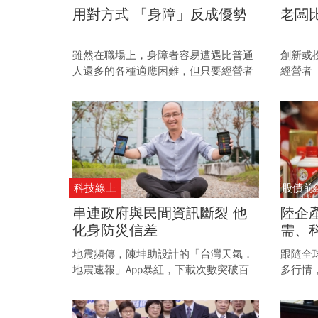
用對方式 「身障」反成優勢
老闆
雖然在職場上，身障者容易遭遇比普通
創新或
人還多的各種適應困難，但只要經營者
經營者
用對方式經營管理，身障團隊也能成為
CEO
企業經營的致勝關鍵。
科技線上
股債前
串連政府與民間資訊斷裂 他
陸企
化身防災信差
需、
地震頻傳，陳坤助設計的「台灣天氣．
跟隨全
地震速報」App暴紅，下載次數突破百
多行情
萬，成為台灣天氣相關 App之首，也讓
往，長
他一頭栽進防災領域。
投資人
面。