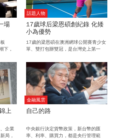
話題人物
一場
17歲球后梁恩碩創紀錄 化矮
小為優勢
路板
17歲的梁恩碩在澳洲網球公開賽青少女
浪潮下，
單、雙打包辦雙冠，是台灣史上第一
面對生產
人，身高158公分的她，證明個子矮小
過產業升
不是劣勢，善用戰術就能在長人陣中突
食日韓市
圍而出。
金融風雲
錦上
自己的路
融、企業
中央銀行決定貨幣政策，新台幣的匯
出新局，
率、利率、購買力，都是央行管理範