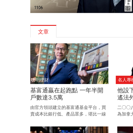
文章
聰明理財
名人專
基富通贏在起跑點 一年半開
他設
戶數達3.5萬
遙法
由官方領頭建立的基富通基金平台，買
二○○
賣成本比銀行低、產品眾多，堪比一線
為加拿
銀行；雖然仍有挑戰待克服，未來極有
CEO
機會成為勞退自選平台開路先鋒。
卻在一