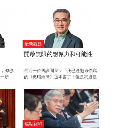
長就職的
圍，這麼想來，就算暫不討論「促進金
融穩定、健全銀行業務、協助經濟發
展」等其他法定職責，對於市井小民來
說，央行總裁仍是動見觀瞻的角色。
最新觀點
開啟無限的想像力和可能性
年，總想
最近一位舊識問我：「我已經翻過你寫
第一步，
的《循環經濟》這本書了！但是我還是
作收是常
很好奇，到底循環經濟哪裡吸引你？為
到終點。
什麼台灣要推循環經濟呢？」
焦點新聞