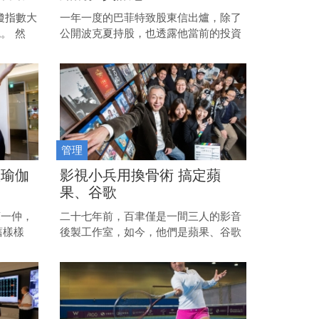
瓊指數大
一年一度的巴菲特致股東信出爐，除了
。 然
公開波克夏持股，也透露他當前的投資
市劇烈下
思惟，回頭看看台股，有哪些企業符合
進場的好
股神的選股條件？
管理
做瑜伽
影視小兵用換骨術 搞定蘋
果、谷歌
蘇一仲，
二十七年前，百聿僅是一間三人的影音
舊樣樣
後製工作室，如今，他們是蘋果、谷歌
對於運
在台灣唯一認證的影片後製供應商，他
有體會。
們怎麼做到的？