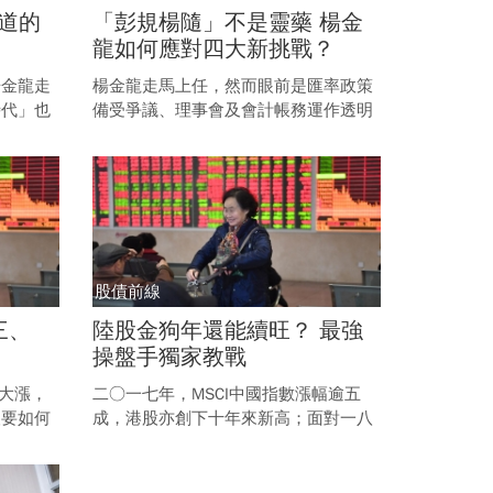
道的
「彭規楊隨」不是靈藥 楊金
龍如何應對四大新挑戰？
楊金龍走
楊金龍走馬上任，然而眼前是匯率政策
時代」也
備受爭議、理事會及會計帳務運作透明
位即將掌
度低、自身職責定位不夠明確的央行體
裁」，外
系。如何應對這些「沉痾」，考驗著楊
誰？他又
金龍的智慧。
此，《今
老家，專
神祕面
股債前線
三、
陸股金狗年還能續旺？ 最強
操盤手獨家教戰
數大漲，
二○一七年，MSCI中國指數漲幅逾五
人要如何
成，港股亦創下十年來新高；面對一八
請專家為
年市場紛擾，中國投資機會與風險何
在？ 本刊特別專訪短、中、長期績效冠
軍操盤手，兆豐國際中國A股基金投資