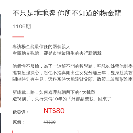
不只是乖乖牌 你所不知道的楊金龍
1106期
專訪楊金龍最信任的兩個親人
看懂動見觀瞻、卻是市場最陌生的央行新總裁
他個性不服輸，為了一道解不開的數學題，拜託姊姊帶他到學
擁有超強決心，忍住不捨與剛出生女兒分離三年，隻身赴英攻
關鍵時刻有主見，選科系時大膽違背父願、政策上敢和彭淮南
新總裁上路，如何處理前朝留下的4大挑戰
透視副手，央行失傳10年的「外部副總裁」回來了
NT$80
優惠價：
原價：
NT$99