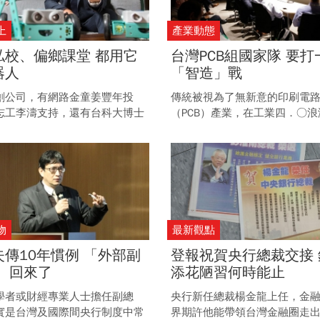
上
產業動態
私校、偏鄉課堂 都用它
台灣PCB組國家隊 要打
器人
「智造」戰
創公司，有網路金童姜豐年投
傳統被視為了無新意的印刷電
志工李濤支持，還有台科大博士
（PCB）產業，在工業四．○
術後盾，他們想用機器人，在教
也加速轉型為智慧製造廠商。 
些什麼？
製程等各項壓力，他們如何透
級、擺脫中國競爭，進一步搶
場大餅？
物
最新觀點
失傳10年慣例 「外部副
登報祝賀央行總裁交接 
」 回來了
添花陋習何時能止
學者或財經專業人士擔任副總
央行新任總裁楊金龍上任，金
實是台灣及國際間央行制度中常
界期許他能帶領台灣金融圈走