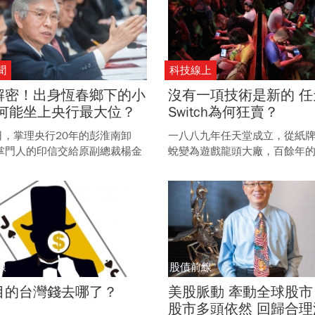
麼事？
聞
科技線上
解密！出身恆春鄉下的小
沒有一項技術是新的 任
為何能坐上央行最大位？
Switch為何狂賣？
日，掌理央行20年的彭淮南卸
一八八九年任天堂成立，從紙
掌門人的印信交給原副總裁楊金
蛻變為遊戲龍頭大廠，百餘年
灣央行誕生了第一位由內部培養
近代歷經橫井軍平、岩田聰、
總裁，卻也是產經界最陌生的總
巨頭時期演變，從各界訕笑聲
Switch全球賣翻，股價跟著狂
新高，任天堂到底有何魔力？
敗的製造魂又是如何屹立不搖
線
股債前線
目的台灣錢去哪了？
美股脈動 牽動全球股市
股市多頭依然 回歸合理