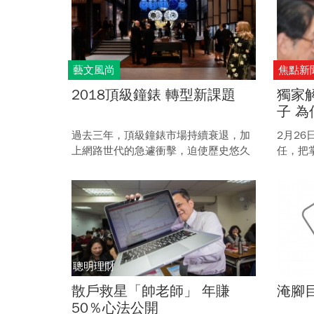
生了什
藝文風尚
焦點新
2018頂級鐘錶 轉型新課題
獨家
子 
過去三年，頂級鐘錶市場持續衰退，加
2月26
上網路世代的急遽衝擊，迫使歷史悠久
任，把
的古老產業面臨轉型。 因此，在今年
龍。台
SIHH日內瓦高級鐘錶展中，明顯感受到
出來的
與往年不同的氛圍，正引領鐘錶業邁向
裁。
求新求變的時代。
聰明理財
股債前
散戶救星「帥老師」 年賺
淹腳
50％心法公開