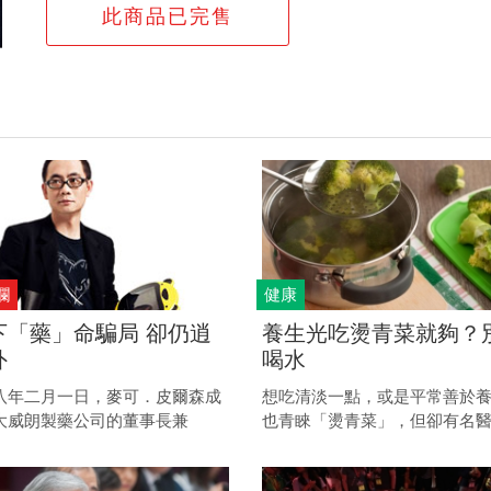
此商品已完售
欄
健康
下「藥」命騙局 卻仍逍
養生光吃燙青菜就夠？
外
喝水
八年二月一日，麥可．皮爾森成
想吃清淡一點，或是平常善於
大威朗製藥公司的董事長兼
也青睞「燙青菜」，但卻有名
。 公司股價在他上任後一路上漲，
量燙青菜後，導致嚴重便祕，
五年八月後大跌五九％，究竟發
醫。到底要怎麼吃才會健康？