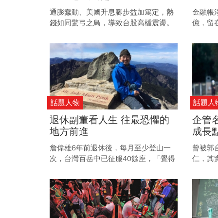
通膨蠢動、美國升息腳步益加篤定，熱
金融帳
錢如同驚弓之鳥，導致台股高檔震盪。
億，留
雖多頭好戲仍未散場，但操作難度卻與
台股還
日俱增，積極型投資人若想逮住高報
酬，善用進退攻防的策略才能持盈保
泰。
話題人物
話題人
退休副董看人生 往最恐懼的
企管
地方前進
成長
詹偉雄6年前退休後，每月至少登山一
曾被郭
次，台灣百岳中已征服40餘座，「覺得
仁，其
危險就不去登山，只是賴活著」，是支
拉松跑
撐他不停回到山裡的信念。
年馬拉
堂課？