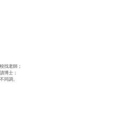
校找老師；
讀博士；
不同調。