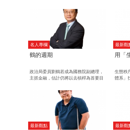
勢底定，未來這些新當家，將如何左右
見的傳
全球的貨幣與利率走向？
這一傳
元央行
名人專欄
最新觀
鶴的週期
用「
政治局委員劉鶴若成為國務院副總理，
生態秩
主抓金融，估計仍將以去槓桿為首要目
體系」
標。 然而不論是政府干預或市場主導的
態制衡
去槓桿化，中國貨幣信用世界都將邁入
序中擠
新一輪的週期。
最新觀點
最新觀