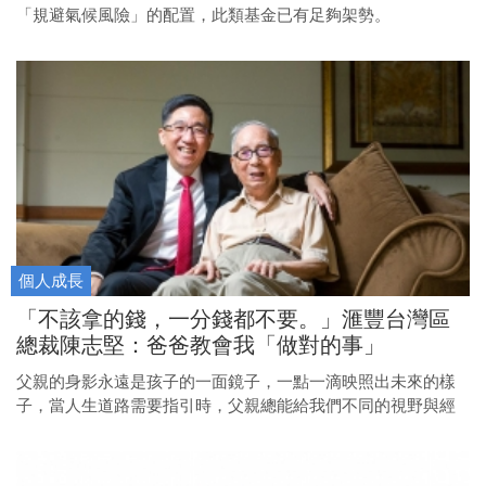
「規避氣候風險」的配置，此類基金已有足夠架勢。
個人成長
「不該拿的錢，一分錢都不要。」滙豐台灣區
總裁陳志堅：爸爸教會我「做對的事」
父親的身影永遠是孩子的一面鏡子，一點一滴映照出未來的樣
子，當人生道路需要指引時，父親總能給我們不同的視野與經
驗。父親節將至，關於父子的有些事、有些話，讓滙豐台灣區
總裁陳志堅、亞昕董事長姚連地、工研院院長劉文雄，這3位主
角說給你聽。