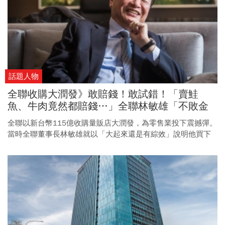
話題人物
全聯收購大潤發》敢賠錢！敢試錯！「賣鮭
魚、牛肉竟然都賠錢…」全聯林敏雄「不敗金
律」變身全台年賣千億最大超市
全聯以新台幣115億收購量販店大潤發，為零售業投下震撼彈。
當時全聯董事長林敏雄就以「大起來還是有綜效」說明他買下
大潤發的原因，而這也和他最初接手全聯時的名言「規模不大
不小，準玩完了」不謀而合。 台灣公平交易委員會7/15核准，
全聯福利中心自法國歐尚集團、潤泰集團取得95.97%大潤發流
通事業股份有限公司股權，收購範圍包含大潤發自有土地及建
物、門市經營權及大潤發自有品牌，正式成為超市量販龍頭。
談到全聯，從原本一間老舊福利社，到營收破千億元的最強超
市，董座林敏雄是如何靠著他的「不敗金律」，讓全聯變身全
台年賣千億最大超市？以下是2020年7月，林敏雄接受《今周