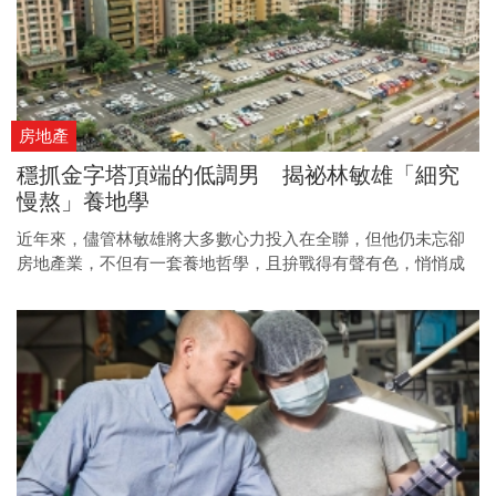
房地產
穩抓金字塔頂端的低調男 揭祕林敏雄「細究
慢熬」養地學
近年來，儘管林敏雄將大多數心力投入在全聯，但他仍未忘卻
房地產業，不但有一套養地哲學，且拚戰得有聲有色，悄悄成
為雙北市精華地段大地主。