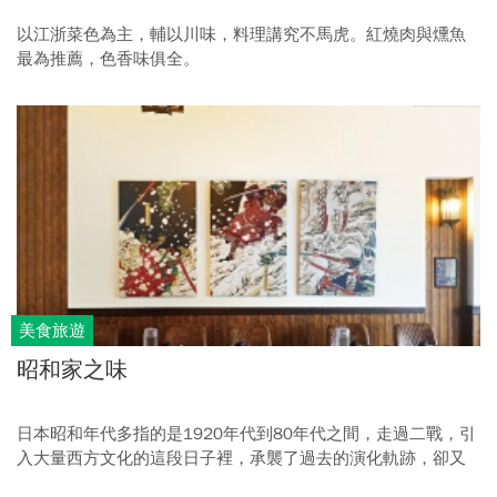
以江浙菜色為主，輔以川味，料理講究不馬虎。紅燒肉與燻魚
最為推薦，色香味俱全。
美食旅遊
昭和家之味
日本昭和年代多指的是1920年代到80年代之間，走過二戰，引
入大量西方文化的這段日子裡，承襲了過去的演化軌跡，卻又
以融合過後的和洋兼容風情，營造出溫暖、懷舊氛圍，在日常