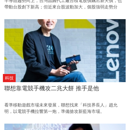
半導體趨勢向上，台灣晶圓代工廠台積電股價飆出新天價，也
帶動台股創下新高；但近來台股波動加大，個股強弱走勢分
歧，投資人當下更應專注基本面。
科技
聯想靠電競手機攻二兆大餅 推手是他
看準移動遊戲市場未來發展，聯想找來「科技界長人」趙允
明，以電競手機拉響第一炮，準備搶攻新藍海市場。