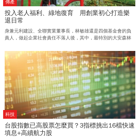
傳產
投入老人福利、綠地復育 用創業初心打造樂
退日常
身兼元利建設、全聯實業董事長，林敏雄還是四個基金會的負
責人，做起企業社會責任不落人後，其中，最特別的大安森林
公園之友基金會，還因為復育螢火蟲棲地、生態池等，躍上國
際媒體版面。
科技
台股指數已高股票怎麼買？3指標挑出16檔快速
填息+高續航力股