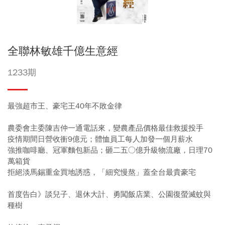
全聯林敏雄千億生意經
1233期
最強超市王、豪宅王40年不敗金律
農委會主委陳吉仲一通電話來，變農產品價格最佳救援投手
疫情期間日營收衝9億元；體恤員工每人加發一個月薪水
強推咖啡廳、冠軍麵包新品；砸二五○億升級物流廠，日理70
萬箱貨
拒絕淡馬錫重金買地誘惑，「細究慢熬」蓋全台最貴豪宅
首度告白》談兒子、退休大計、勇闖飯店業、公園復螢滅蚊與
種樹