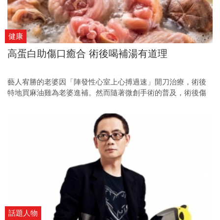
健康
高蛋白助傷口癒合 術後喝補湯有道理
藝人宥勝的老婆因「陣發性心室上心搏過速」開刀治療，術後
特地買麻油雞為老婆進補。然而隨著微創手術的普及，術後傷
口較小，再加上現代人營養充足，術後還得進補嗎？
話題人物