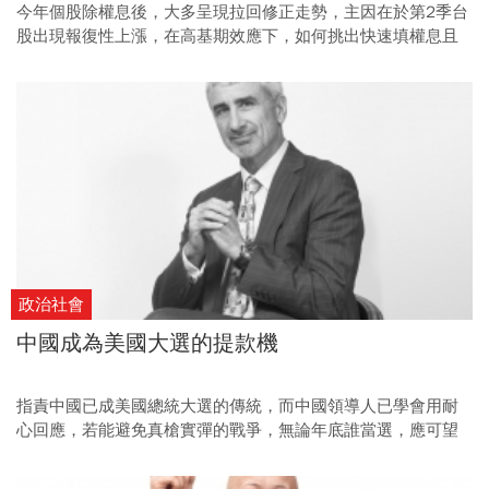
今年個股除權息後，大多呈現拉回修正走勢，主因在於第2季台
股出現報復性上漲，在高基期效應下，如何挑出快速填權息且
能續強的個股？
政治社會
中國成為美國大選的提款機
指責中國已成美國總統大選的傳統，而中國領導人已學會用耐
心回應，若能避免真槍實彈的戰爭，無論年底誰當選，應可望
迎來一段撥雲見日的靜好歲月。