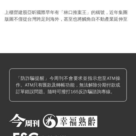
上櫃營建股亞昕國際早年有「林口推案王」的稱號，近年集團
版圖不僅從台灣跨足到海外，甚至也將觸角自不動產業延伸至
旅館、購物中心，在林口開出「亞昕福朋喜來登酒店」、「昕
境廣場」，規模不斷壯大，展現亞昕國際董事長姚連地對事業
強烈的企圖心。
「防詐騙提醒」今周刊不會要求並指示您至ATM操
作。ATM只有匯款及轉帳功能，無法解除分期付款或
訂單錯誤問題。隨時可撥打165反詐騙諮詢專線。