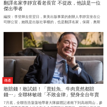
翻譯名家李靜宜看老長官 不從政，他該是一位
傑出學者
編按：李登輝去世翌日，東美出版事業的創辦人李靜宜坐在公
司辦公室，她既是出版社掌櫃的，也是翻譯名家，保羅．奧斯
特的《紐約三部曲》、卡德勒．胡賽尼的《追風箏的孩子》都
出自她手。成立出版社之前，李靜宜其實在李登輝、陳水扁、
馬英九到蔡英文四朝總統府辦公室都待過。從一九九一年到二
○○一年，她慢慢成為老李的左右手，是阿輝伯重要的「文
膽」，李登輝甚至曾當面說：「我心裡想什麼，妳是最了解
的。」。她想起李登輝走的日子，「那天風很大。」她沒明
言，但老李曾說，死後他會化為風，果然是大風。以下是李靜
宜親筆，寫下日常的李登輝。
傳產
敢賠錢！敢試錯！「賣鮭魚、牛肉竟然都賠
錢…」全聯林敏雄「不敗金律」變身全台年賣
千億最大超市
7月底，全聯浩浩蕩蕩地帶著大隊媒體記者南下到高雄岡山，參