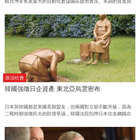
觀台灣零售業最大的自動化倉儲園區啟用實況。單調的貨進貨
出背後，已讓全聯有4成的配送做到了「今早訂貨、今晚到貨、
明天到店」的流程，且數字還在上升中。
政治社會
韓國強徵日企資產 東北亞烏雲密布
日本與韓國都是美國長期盟友，但兩國對立卻不斷升級，因為
二戰時期強徵民夫的賠償爭議，韓國法院扣押日本住友鋼鐵在
韓資產，八月四日後將要強制拍賣。日本政府對於日企資產遭
強制扣押，高喊「絕對不能接受」，即將對韓國祭出強烈反制
措施，「日韓斷交論」聲浪愈來愈高。