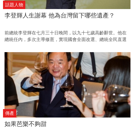
話題人物
李登輝人生謝幕 他為台灣留下哪些遺產？
前總統李登輝在七月三十日晚間，以九十七歲高齡辭世。他在
總統任內，多次主導修憲，實現國會全面改選、總統全民直選
等多項民主化里程碑；卸任後的他仍未離開政治舞台，曾推動
台灣正名，晚年則倡議「第二次民主改革」。李登輝的影響力
橫跨多個世代，《今周刊》從四個代表性的場景，回顧李登輝
不同階段的執政成績與政治理念，期望使讀者得以客觀評價這
位台灣首任民選總統的功與過。
傳產
如果芭樂不夠甜