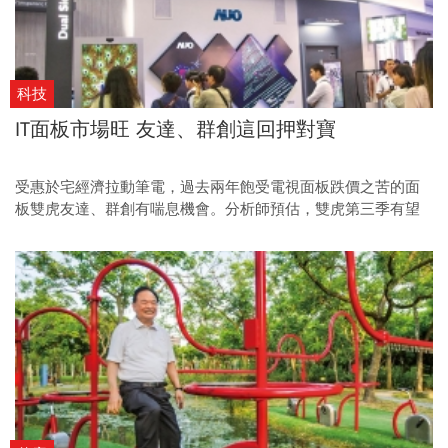
科技
IT面板市場旺 友達、群創這回押對寶
受惠於宅經濟拉動筆電，過去兩年飽受電視面板跌價之苦的面
板雙虎友達、群創有喘息機會。分析師預估，雙虎第三季有望
達到轉虧為盈。