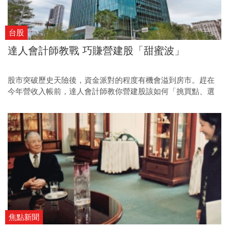
刊》的專訪報導。 (原文刊載於2020/7，更新時間為
2022/7/16)
台股
達人會計師教戰 巧賺營建股「甜蜜波」
股市突破歷史天險後，資金派對的程度有機會溢到房市。趕在
今年營收入帳前，達人會計師教你營建股該如何「挑買點、選
標的」。
焦點新聞