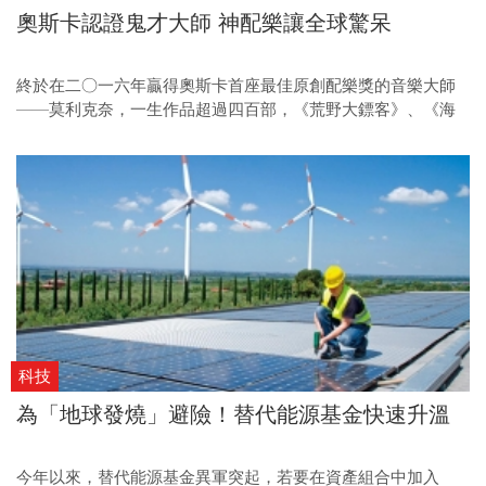
奧斯卡認證鬼才大師 神配樂讓全球驚呆
終於在二○一六年贏得奧斯卡首座最佳原創配樂獎的音樂大師
——莫利克奈，一生作品超過四百部，《荒野大鏢客》、《海
上鋼琴師》、《新天堂樂園》等雋永配樂全出自他手。他的電
影配樂，甚至比電影更廣為流傳。
科技
為「地球發燒」避險！替代能源基金快速升溫
今年以來，替代能源基金異軍突起，若要在資產組合中加入