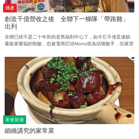
傳產
創造千億營收之後 全聯下一梯隊「帶路雞」
出列
全聯已經不是二十年前的老舊福利中心了，如今它不僅是連鎖
量販家樂福的勁敵，也被電商巨頭Momo視為頭號敵手，但展望
未來，全聯要持續成長，仍有兩大挑戰。
美食旅遊
細緻講究的家常菜