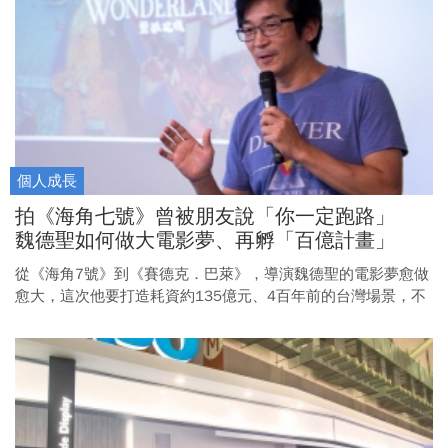
個人成長
拍《海角七號》曾被朋友說「你一定跑路」
魏德聖如何做大電影夢、再孵「百億計畫」
從《海角7號》到《賽德克．巴萊》，導演魏德聖的電影夢愈做
愈大，這次他要打造耗資約135億元、4百年前的台灣場景，不
只拍電影，未來還要作為歷史性質的園區長期經營。