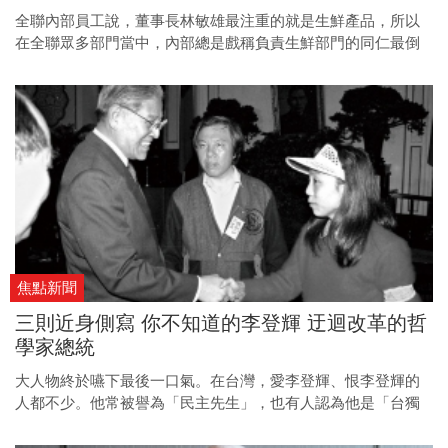
全聯內部員工說，董事長林敏雄最注重的就是生鮮產品，所以
在全聯眾多部門當中，內部總是戲稱負責生鮮部門的同仁最倒
楣；一位公司高層偷偷替生鮮部門打抱不平：「董事長那個
Level的，別人送給他的水果等級都很高，所以他覺得水果就是
要這麼甜；一旦在全聯買到不甜的芭樂，負責生鮮的人就倒
楣。」
焦點新聞
三則近身側寫 你不知道的李登輝 迂迴改革的哲
學家總統
大人物終於嚥下最後一口氣。在台灣，愛李登輝、恨李登輝的
人都不少。他常被譽為「民主先生」，也有人認為他是「台獨
教父」，甚至還有人視之為「黑金教父」；親暱一點的稱他是
「阿輝伯」，至於厭惡他的，就當他「老賊」、「老番顛」，