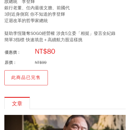
故總統 李登輝
銀行老董、任內最後文膽、前國代
3則近身側寫 你不知道的李登輝
迂迴改革的哲學家總統
疑助李恆隆奪SOGO經營權 涉貪5立委「相挺」發言全紀錄
簡單3指標 快速填息＋高續航力股這樣挑
NT$80
優惠價：
原價：
NT$99
此商品已完售
文章