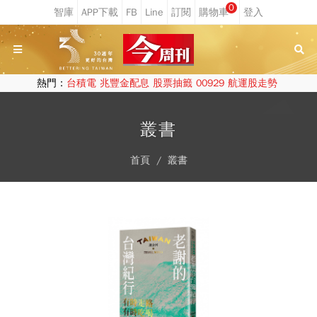
0
熱門：
台積電
兆豐金配息
股票抽籤
00929
航運股走勢
叢書
首頁
叢書