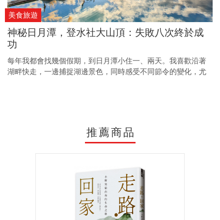
美食旅遊
神秘日月潭，登水社大山頂：失敗八次終於成
功
每年我都會找幾個假期，到日月潭小住一、兩天。我喜歡沿著
湖畔快走，一邊捕捉湖邊景色，同時感受不同節令的變化，尤
其是大清早天色微亮的湖光倒影。相較於廬山溫泉區的千瘡百
孔，日月潭的山光水色真是優雅美麗。
推薦商品