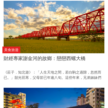
美食旅遊
財經專家謝金河的故鄉：戀戀西螺大橋
《莊子．知北遊》：「人生天地之間，若白駒之過隙，忽然而
已。」韶光荏苒，父母皆已年逾八旬。這些年來，兄弟姊妹們
很有默契，過年期間皆不安排出國行程，每年除夕夜一起圍
爐，陪伴父母閒話家常。 圍爐後，孫子們紛紛獻上紅包，祝福
阿公阿嬤長命百歲。望著他們開心的笑容，我內心充滿感動，
這就是一種最簡單的幸福！