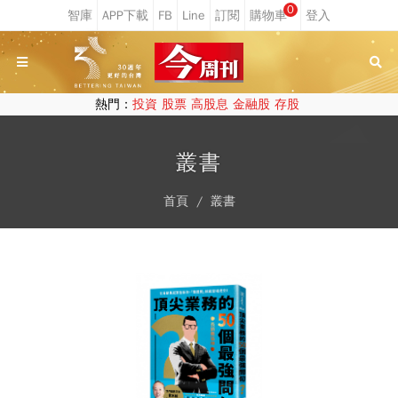
0
熱門：
投資
股票
高股息
金融股
存股
叢書
首頁
叢書