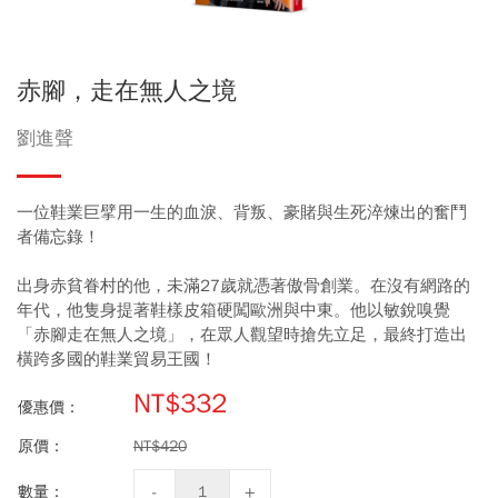
赤腳，走在無人之境
劉進聲
一位鞋業巨擘用一生的血淚、背叛、豪賭與生死淬煉出的奮鬥
者備忘錄！
出身赤貧眷村的他，未滿27歲就憑著傲骨創業。在沒有網路的
年代，他隻身提著鞋樣皮箱硬闖歐洲與中東。他以敏銳嗅覺
「赤腳走在無人之境」，在眾人觀望時搶先立足，最終打造出
橫跨多國的鞋業貿易王國！
NT$332
優惠價：
原價：
NT$420
數量：