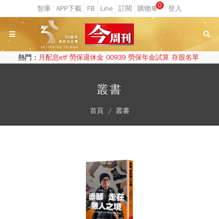
0
熱門：
月配息etf
勞保退休金
00939
勞保年金試算
存股名單
叢書
首頁
叢書