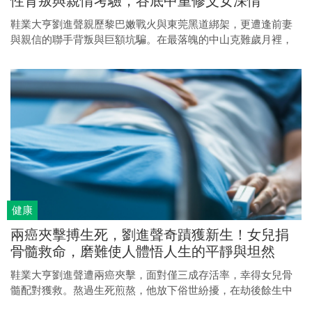
性背叛與親情考驗，谷底中重修父女深情
鞋業大亨劉進聲親歷黎巴嫩戰火與東莞黑道綁架，更遭逢前妻
與親信的聯手背叛與巨額坑騙。在最落魄的中山克難歲月裡，
幸有大女兒Tina相伴同甘共苦，淬煉出至深父女情。
健康
兩癌夾擊搏生死，劉進聲奇蹟獲新生！女兒捐
骨髓救命，磨難使人體悟人生的平靜與坦然
鞋業大亨劉進聲遭兩癌夾擊，面對僅三成存活率，幸得女兒骨
髓配對獲救。熬過生死煎熬，他放下俗世紛擾，在劫後餘生中
領悟平靜與坦然的真諦。