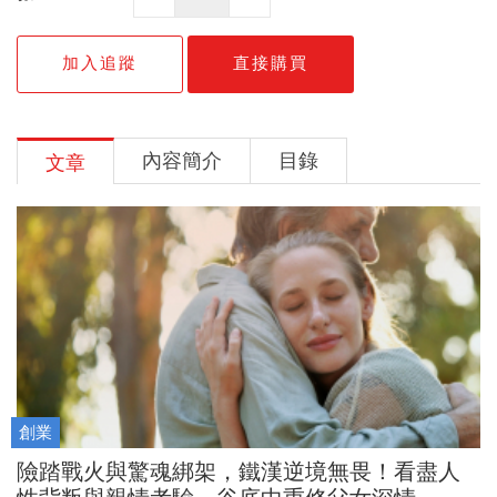
加入追蹤
直接購買
內容簡介
目錄
文章
創業
險踏戰火與驚魂綁架，鐵漢逆境無畏！看盡人