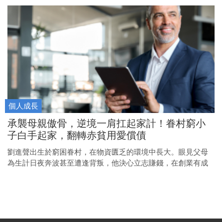
個人成長
承襲母親傲骨，逆境一肩扛起家計！眷村窮小
子白手起家，翻轉赤貧用愛償債
劉進聲出生於窮困眷村，在物資匱乏的環境中長大。眼見父母
為生計日夜奔波甚至遭逢背叛，他決心立志賺錢，在創業有成
後一肩扛起母親的百萬債務。