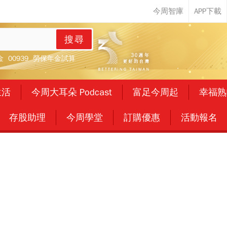
搜尋
金
00939
勞保年金試算
生活
今周大耳朵 Podcast
富足今周起
幸福熟
存股助理
今周學堂
訂購優惠
活動報名