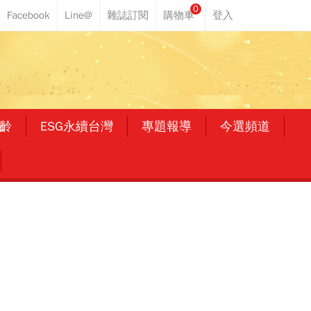
0
齡
ESG永續台灣
專題報導
今選頻道