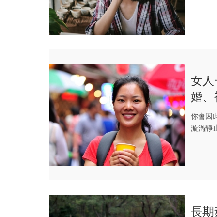
界。這是
女人
婚、
新燃
你會因
漩渦靜
無窮無盡
長期