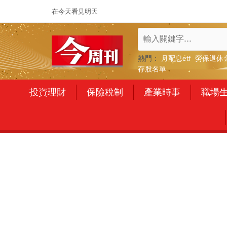
在今天看見明天
熱門：
月配息etf
勞保退休
存股名單
投資理財
保險稅制
產業時事
職場