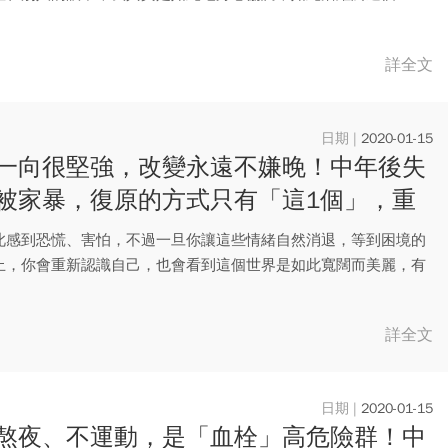
多麼棒...
詳全文
2020-01-15
一向很堅強，改變永遠不嫌晚！中年後失
被家暴，復原的方式只有「這1個」，重
起幸福感
此感到恐慌、害怕，不過一旦你讓這些情緒自然消退，等到困境的
止，你會重新認識自己，也會看到這個世界是如此寬闊而美麗，有
的機...
詳全文
2020-01-15
熬夜、不運動，是「血栓」高危險群！中