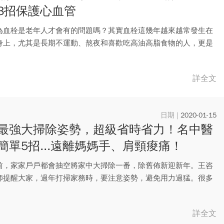
3招保護心血管
為血栓是老年人才會有的問題嗎？其實血栓這幾年越來越常發生在
身上，尤其是長期不運動、熬夜和喜歡吃高油高脂食物的人，更是
危險...
詳全文
2020-01-15
最強大掃除姿勢，超級省時省力！名中醫
簡單5招...遠離媽媽手、肩頸痠痛！
前，家家戶戶都會抽空將家中大掃除一番，除舊佈新迎新年。王咨
師提醒大家，過年打掃家務時，要注意姿勢，避免用力過猛。很多
打掃...
詳全文