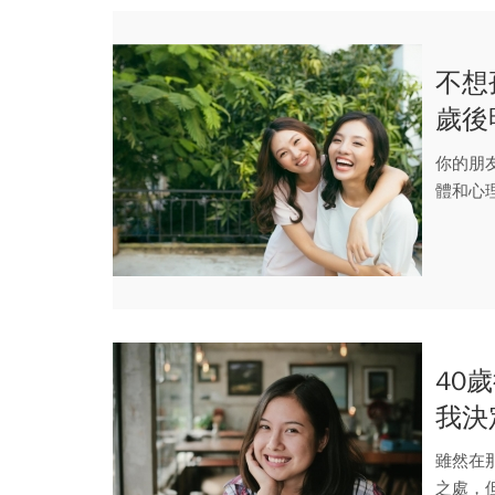
不想
歲後
棄！
你的朋
體和心
夜晚，你
40
我決
雖然在
之處，