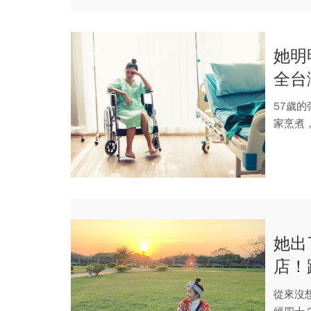
她明
全台
57歲
家烹煮
上肺葉處
她出
店！
30
從來沒