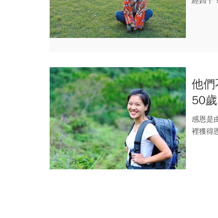
經四十
他們
50
感恩是
裡獲得
時，會感