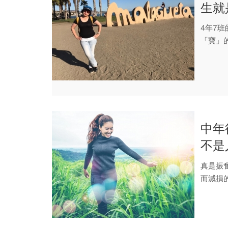
生就
4年7班
「寶」
將語...
中年
不是
能的
真是振
而減損
以為高峰