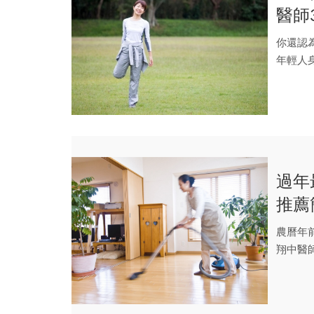
醫師
你還認
年輕人
血栓的高
過年
推薦
農曆年
翔中醫
人常常在