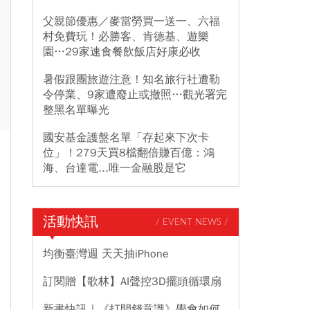
父親節優惠／麥當勞買一送一、六福
村免費玩！必勝客、肯德基、遊樂
園…29家速食餐飲飯店好康必收
暑假跟團旅遊注意！知名旅行社遭勒
令停業、9家遭廢止或撤照…觀光署完
整黑名單曝光
國安基金護盤名單「存起來下次卡
位」！279天買8檔翻倍賺百億：鴻
海、台達電...唯一金融股是它
活動快訊
/ EVENT NEWS /
均衡臺灣週 天天抽iPhone
訂閱贈【歌林】AI聲控3D擺頭循環扇
新書快訊｜《打開錢意識》學會如何