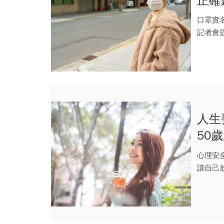
正確
口罩實
記者會
式，讓不.
人生
50
友
心理安
讓自己
全基地補