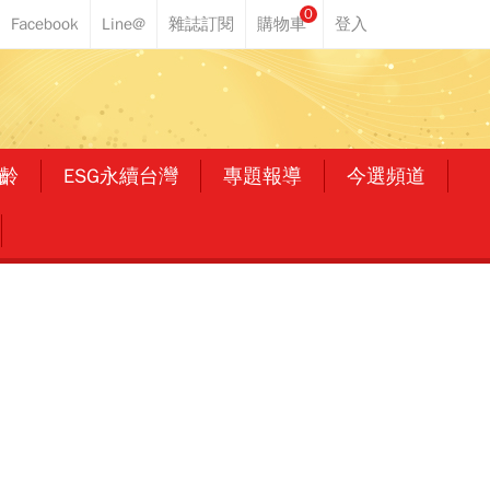
0
齡
ESG永續台灣
專題報導
今選頻道