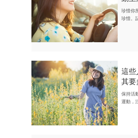
「時
珍惜你
珍惜。
票，今天
這些
其要
福快
保持活
運動，
悲觀的人