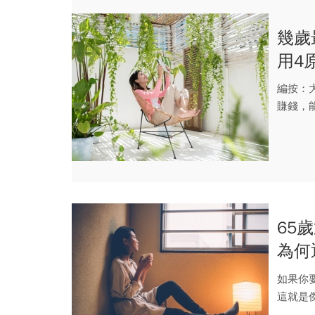
幾歲
用4
編按：
賺錢，
之後，除
65
為何
生鏽
如果你
這就是
他正在寫