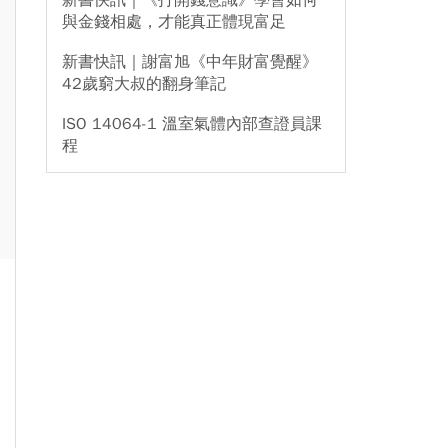
新書快訊｜《打開錢意識》學會如何
與金錢相處，才能真正體現富足
新書快訊｜謝富旭《中年財富覺醒》
42歲窮大叔的翻身筆記
ISO 14064-1 溫室氣體內部查證員課
程