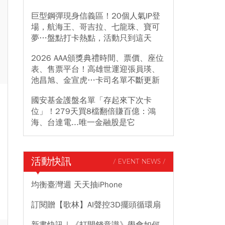
巨型鋼彈現身信義區！20個人氣IP登
場，航海王、哥吉拉、七龍珠、寶可
夢…盤點打卡熱點，活動只到這天
2026 AAA頒獎典禮時間、票價、座位
表、售票平台！高雄世運迎張員瑛、
池昌旭、金宣虎…卡司名單不斷更新
國安基金護盤名單「存起來下次卡
位」！279天買8檔翻倍賺百億：鴻
海、台達電...唯一金融股是它
活動快訊
/ EVENT NEWS /
均衡臺灣週 天天抽iPhone
訂閱贈【歌林】AI聲控3D擺頭循環扇