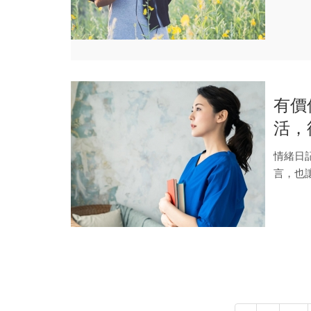
於無法改
有價
活，
情！
情緒日
言，也
藏在內心