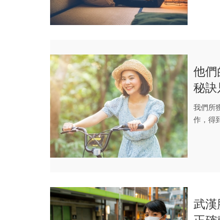
他們
秘訣
超乎
我們所
作，得
功的機會
武漢