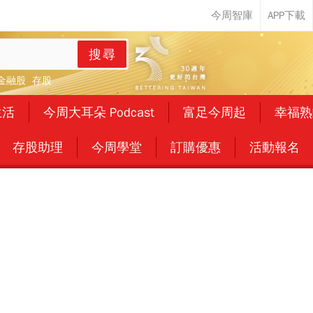
搜尋
金融股
存股
生活
今周大耳朵 Podcast
富足今周起
幸福熟
存股助理
今周學堂
訂購優惠
活動報名