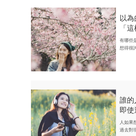
以為
「這
樂原
有哪些
想得很
一種類
誰的
即使
來愈
​人如
過去對