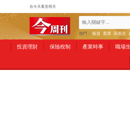
在今天看見明天
熱門：
投資
股票
高股息
投資理財
保險稅制
產業時事
職場