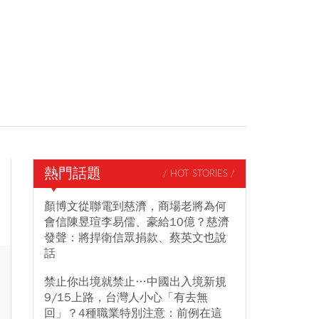
熱門話題
/ HOT STORIES /
顏博文從聯電到慈濟，商場老將為何
會信陳昱瑄李易儒、豪給10億？慈濟
發聲：將捍衛信眾捐款、蔡英文也說
話
禁止你出境就禁止…中國出入境新規
9/15上路，台灣人小心「有去無
回」？4種職業特別注意：前例在這