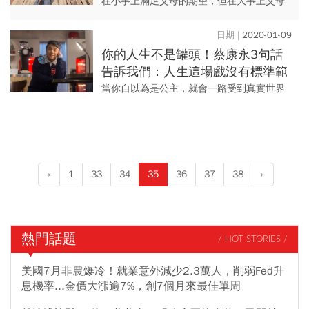
來活的，不是逗大家開心的
在小事上滿足父母的期望，但在大事上父母
要尊重我們的意願。
2020-01-09
你的人生不是罐頭！蔡康永3句話
告訴我們：人生這場戲沒有標準範
本，只有適合我們的劇本
當你自以為是公主，就會一路受到真實世界
的教訓。
«
1
33
34
35
36
37
38
»
熱門話題
/ HOT STORIES /
美國7月非農爆冷！就業意外減少2.3萬人，削弱Fed升
息機率...金價大漲逾7%，創7個月來最佳單周