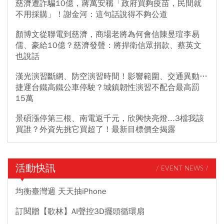
慈濟遭詐騙10億，蔣萬安稱「政府買夠疫苗，民間就
不用採購」！謝金河：這句話說得不夠公道
顏博文從聯電到慈濟，商場老將為何會信陳昱瑄李易
儒、豪給10億？慈濟發聲：將捍衛信眾捐款、蔡英文
也說話
漢光演習斷網、防空演習時間！影響範圍、交通異動…
捷運台鐵高鐵公車停駛？城鎮韌性演習不配合最高罰
15萬
景碩漲停第三根、南電返千元，欣興快亮燈...3檔我該
買誰？外資先挑它買超了！最新目標價全揭露
活動快訊
/ EVENT NEWS /
均衡臺灣週 天天抽iPhone
訂閱贈【歌林】AI聲控3D擺頭循環扇