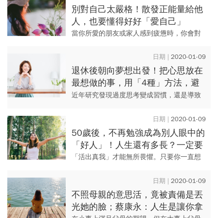
國和日本都早上好幾年...
別對自己太嚴格！散發正能量給他
人，也要懂得好好「愛自己」
當你所愛的朋友或家人感到疲憊時，你會對
他們說些什麼呢？
2020-01-09
退休後朝向夢想出發！把心思放在
最想做的事，用「4種」方法，避
免想太多，真正活在當下
近年研究發現過度思考變成習慣，還是導致
心理病症的主要原因之一。例如，焦慮者愈
是往焦慮方向想，就感到愈憂慮；憂鬱的人
2020-01-09
愈是想憂鬱的事，就愈來愈憂...
50歲後，不再勉強成為別人眼中的
「好人」！人生還有多長？一定要
活出自己的樣子
「活出真我」才能無所畏懼。只要你一直想
滿足別人對你的要求，只要你一直擔心別人
會怎麼想，你就會感到恐懼。無畏無懼，只
2020-01-09
有在你下定決心做自己時才會...
不照母親的意思活，竟被責備是丟
光她的臉；蔡康永：人生是讓你拿