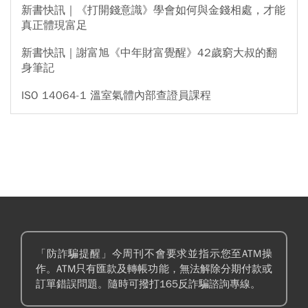
新書快訊｜《打開錢意識》學會如何與金錢相處，才能
真正體現富足
新書快訊｜謝富旭《中年財富覺醒》42歲窮大叔的翻
身筆記
ISO 14064-1 溫室氣體內部查證員課程
「防詐騙提醒」今周刊不會要求並指示您至ATM操
作。ATM只有匯款及轉帳功能，無法解除分期付款或
訂單錯誤問題。隨時可撥打165反詐騙諮詢專線。