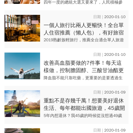
四年一度的總統大選又要來了，人民積極參
與是體現民主，以及享受民主的真實表現，
是非常值得珍惜的權利與義務，眾聲喧嘩比
2020-01-10
起寂靜無聲更為可貴。
一個人旅行比兩人更暢快！全台單
人住宿推薦（懶人包），有好旅宿
就成功了一大半！
2019熟齡族輕旅行，推薦全台適合單人旅遊
住宿清單。阿嬤從個性鮮明的文青、老宅、
童話、皇家風格切入，直選高CP值背包房、
2020-01-10
單人客房酒店和精品民...
改善高血脂要做的7件事！每天這
樣做，控制膽固醇、三酸甘油酯更
有感
降血脂不能只靠吃藥，更重要的是要透過生
活型態的改變，甚至不用吃藥就能成功降血
脂。
2020-01-09
重點不是存幾千萬！想要美好退休
生活、每年都能出國旅遊，45歲開
始必做這5件事
5年內想退休？我45歲的時候從沒想過49歲
就會退休，但是最近卻常遇到未滿50歲的人
在談著渴望退休，台灣人的退休年齡比起美
2020-01-09