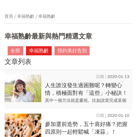
首頁
幸福熟齡
幸福熟齡
幸福熟齡最新與熱門精選文章
全部
幸福熟齡
預約美好告別
文章列表
2020-01-13
人生誰沒發生過困難呢？轉變心
情，積極面對有「這些」小秘訣！
買衣服、挑幸運色真的能「轉好
其中一個方法就是慶祝。比如說當完成某個
運」
目標時，團隊可以舉辦慶功宴；有的公司，
在事業部超水準完成了極度艱難的目標時，
2020-01-10
就招待員工集體去海外旅行；...
參加選前造勢，五十肩好痛？把握
四原則一起輕鬆喊「凍蒜」！