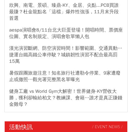
欣興、南電、景碩、臻鼎-KY、金居、尖點...PCB買誰
最賺？杜金龍點名「這檔」爆炸性強漲，11月末升段
首選
aespa演唱會8/11台北大巨蛋登場！開唱時間、票價座
位圖、實名制規定、演唱會歌單懶人包
漢光演習斷網、防空演習時間！影響範圍、交通異動…
捷運台鐵高鐵公車停駛？城鎮韌性演習不配合最高罰
15萬
暑假跟團旅遊注意！知名旅行社遭勒令停業、9家遭廢
止或撤照…觀光署完整黑名單曝光
健身工廠 vs World Gym大解密！世界健身-KY營收大
勝，獲利卻輸給柏文？教練課、會籍…誰才是真正賺錢
金雞母？
活動快訊
/ EVENT NEWS /