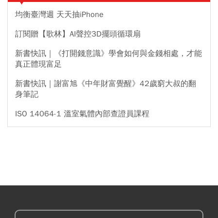
均衡臺灣週 天天抽iPhone
訂閱贈【歌林】AI聲控3D擺頭循環扇
新書快訊｜《打開錢意識》學會如何與金錢相處，才能
真正體現富足
新書快訊｜謝富旭《中年財富覺醒》42歲窮大叔的翻
身筆記
ISO 14064-1 溫室氣體內部查證員課程