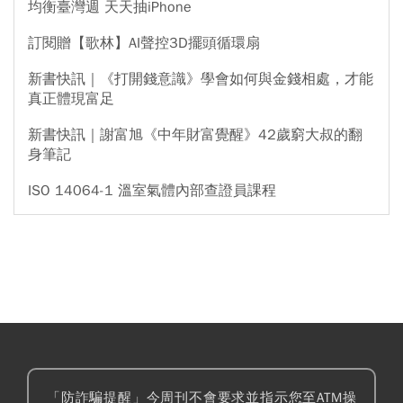
均衡臺灣週 天天抽iPhone
訂閱贈【歌林】AI聲控3D擺頭循環扇
新書快訊｜《打開錢意識》學會如何與金錢相處，才能
真正體現富足
新書快訊｜謝富旭《中年財富覺醒》42歲窮大叔的翻
身筆記
ISO 14064-1 溫室氣體內部查證員課程
「防詐騙提醒」今周刊不會要求並指示您至ATM操