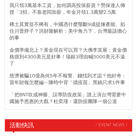
我只領3萬基本工資，如何調高投保薪資？勞保達人傳
授「3招」不靠老闆加薪，年金月領1.3萬變2.5萬
稀土其實並不稀有，中國憑什麼壟斷9成提煉產能、掐
住川普脖子？洪財隆解析：美中角力下，台灣最該擔心
的事
金價準備北上？黃金現在可以買？大佛李其展：黃金價
格摸到4300美元是好事！瑞銀3理由喊5000美元不遠
了
慈濟被騙10億為何5年不報警、錢找到才認？他好奇：
當年財報怎麼編…陳時中背「擋疫苗」黑鍋只求1件事
「把BNT吹成神藥、誤導防疫政策」誰上演台灣需要中
國施予恩惠的大戲？杜奕瑾：還防疫團隊一個公道
活動快訊
/ EVENT NEWS /