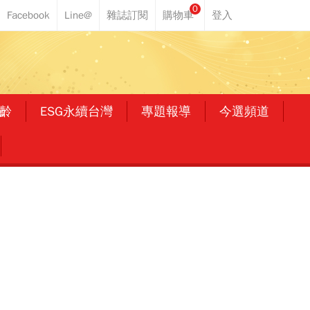
0
齡
ESG永續台灣
專題報導
今選頻道