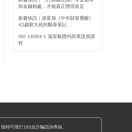
新書快訊｜《打開錢意識》學會如何
與金錢相處，才能真正體現富足
新書快訊｜謝富旭《中年財富覺醒》
42歲窮大叔的翻身筆記
ISO 14064-1 溫室氣體內部查證員課
程
隨時可撥打165反詐騙諮詢專線。