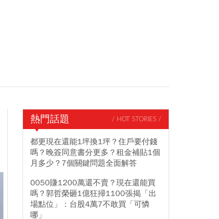
熱門話題
/ HOT STORIES /
都更現在還能1坪換1坪？住戶要付錢
嗎？晚簽同意書分更多？租金補貼1個
月多少？7個關鍵問題全面解答
0050賺1200萬還不賣？現在還能買
嗎？郭哲榮砸1億狂掃1100張揭「出
場點位」：台股4萬7不敢買「可憐
哪」