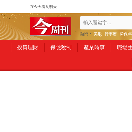
在今天看見明天
熱門：
美股
行事曆
勞保年
投資理財
保險稅制
產業時事
職場