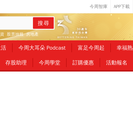
搜尋
資
股票抽籤
房地產
生活
今周大耳朵 Podcast
富足今周起
幸福熟
存股助理
今周學堂
訂購優惠
活動報名