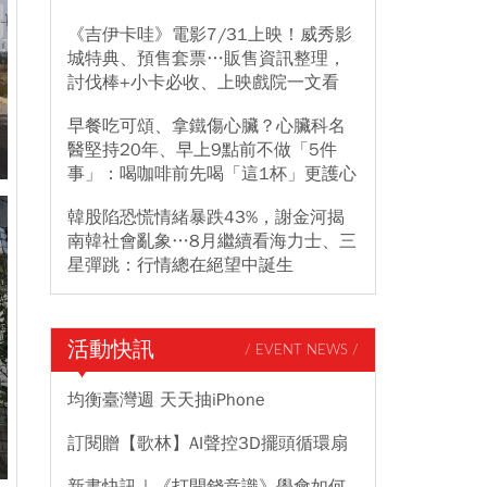
《吉伊卡哇》電影7/31上映！威秀影
城特典、預售套票…販售資訊整理，
討伐棒+小卡必收、上映戲院一文看
早餐吃可頌、拿鐵傷心臟？心臟科名
工
醫堅持20年、早上9點前不做「5件
事」：喝咖啡前先喝「這1杯」更護心
韓股陷恐慌情緒暴跌43%，謝金河揭
南韓社會亂象…8月繼續看海力士、三
星彈跳：行情總在絕望中誕生
活動快訊
/ EVENT NEWS /
均衡臺灣週 天天抽iPhone
訂閱贈【歌林】AI聲控3D擺頭循環扇