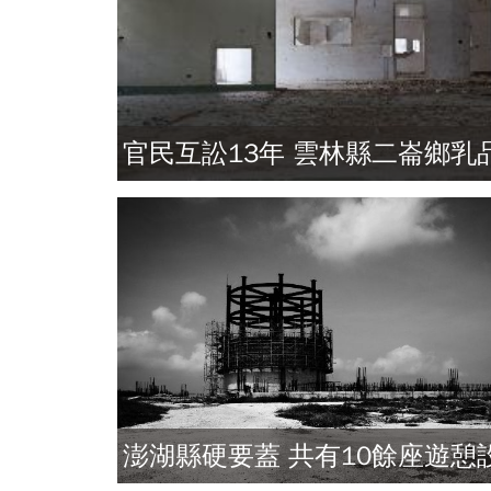
官民互訟13年 雲林縣二崙鄉乳
工廠的廢墟光年
澎湖縣硬要蓋 共有10餘座遊憩