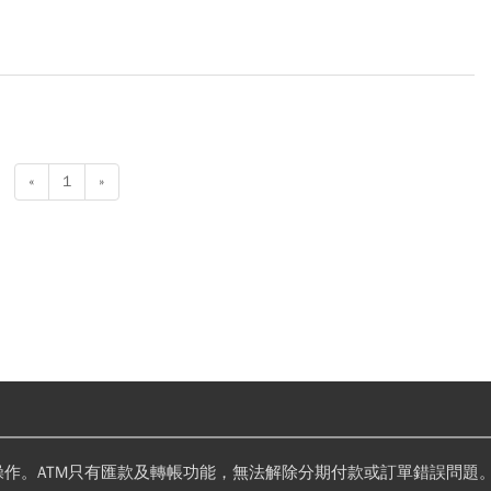
員跳恰恰
«
1
»
操作。ATM只有匯款及轉帳功能，無法解除分期付款或訂單錯誤問題。