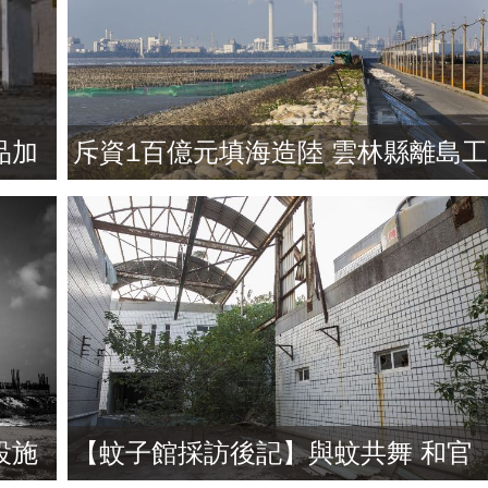
品加
斥資1百億元填海造陸 雲林縣離島
業區放著閒置
設施
【蚊子館採訪後記】與蚊共舞 和官