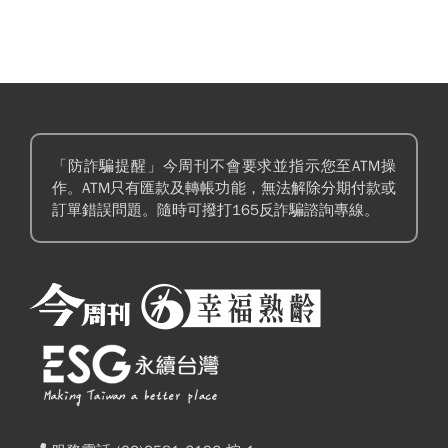
「防詐騙提醒」今周刊不會要求並指示您至ATM操
作。ATM只有匯款及轉帳功能，無法解除分期付款或
訂單錯誤問題。隨時可撥打165反詐騙諮詢專線。