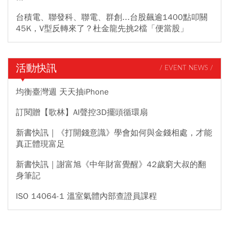
台積電、聯發科、聯電、群創...台股飆逾1400點叩關
45K，V型反轉來了？杜金龍先挑2檔「便當股」
活動快訊
/ EVENT NEWS /
均衡臺灣週 天天抽iPhone
訂閱贈【歌林】AI聲控3D擺頭循環扇
新書快訊｜《打開錢意識》學會如何與金錢相處，才能
真正體現富足
新書快訊｜謝富旭《中年財富覺醒》42歲窮大叔的翻
身筆記
ISO 14064-1 溫室氣體內部查證員課程