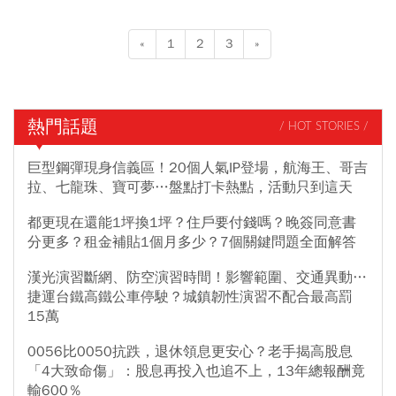
«
1
2
3
»
熱門話題
/ HOT STORIES /
巨型鋼彈現身信義區！20個人氣IP登場，航海王、哥吉
拉、七龍珠、寶可夢…盤點打卡熱點，活動只到這天
都更現在還能1坪換1坪？住戶要付錢嗎？晚簽同意書
分更多？租金補貼1個月多少？7個關鍵問題全面解答
漢光演習斷網、防空演習時間！影響範圍、交通異動…
捷運台鐵高鐵公車停駛？城鎮韌性演習不配合最高罰
15萬
0056比0050抗跌，退休領息更安心？老手揭高股息
「4大致命傷」：股息再投入也追不上，13年總報酬竟
輸600％