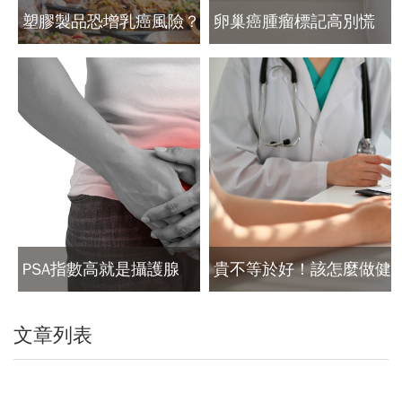
塑膠製品恐增乳癌風險？
卵巢癌腫瘤標記高別慌
醫師提醒避免這些危險因
可能是拉肚子造成的
子
PSA指數高就是攝護腺
貴不等於好！該怎麼做健
癌？台大泌尿科權威：這
檢？全台排最久的健檢掌
文章列表
是錯誤觀念
門人這麼說