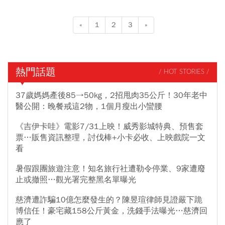
«
1
2
3
»
熱門話題
/ HOT STORIES /
37歲媽媽產後85→50kg，2招甩肉35公斤！30年老中
醫公開：晚餐戒這2物，1個月瘦出小蠻腰
《吉伊卡哇》電影7/31上映！威秀影城特典、預售套
票…販售資訊整理，討伐棒+小卡必收、上映戲院一文
看
暑假跟團旅遊注意！知名旅行社遭勒令停業、9家遭廢
止或撤照…觀光署完整黑名單曝光
慈濟遭詐騙10億怎麼發生的？陳昱瑄律師見證嚴下跪
博信任！豪宅藏158公斤黃金，洗錢手法曝光…慈濟回
應了