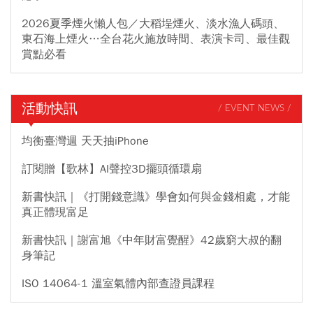
2026夏季煙火懶人包／大稻埕煙火、淡水漁人碼頭、
東石海上煙火…全台花火施放時間、表演卡司、最佳觀
賞點必看
活動快訊
/ EVENT NEWS /
均衡臺灣週 天天抽iPhone
訂閱贈【歌林】AI聲控3D擺頭循環扇
新書快訊｜《打開錢意識》學會如何與金錢相處，才能
真正體現富足
新書快訊｜謝富旭《中年財富覺醒》42歲窮大叔的翻
身筆記
ISO 14064-1 溫室氣體內部查證員課程