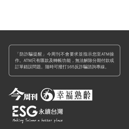
「防詐騙提醒」今周刊不會要求並指示您至ATM操
作。ATM只有匯款及轉帳功能，無法解除分期付款或
訂單錯誤問題。隨時可撥打165反詐騙諮詢專線。