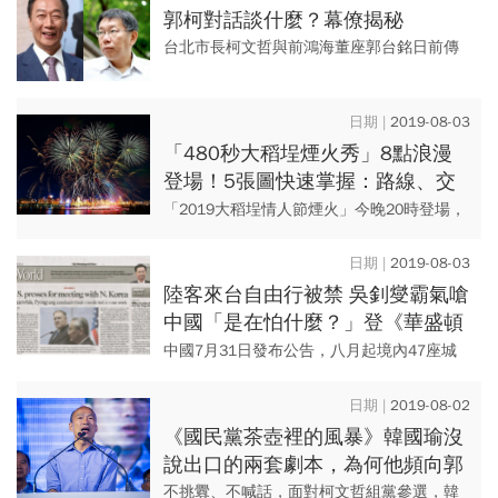
（4）日貼出的一...
郭柯對話談什麼？幕僚揭秘
台北市長柯文哲與前鴻海董座郭台銘日前傳
出要見面，是否將合作組黨參選2020，引發
外界關注。對此，郭台銘幕僚、永齡基金會
2019-08-03
執行長劉宥彤今日表示，...
「480秒大稻埕煙火秀」8點浪漫
登場！5張圖快速掌握：路線、交
管區與活動亮點
「2019大稻埕情人節煙火」今晚20時登場，
長達480秒絢爛的美麗煙火，於淡水河3-5號
水門間水域施放。北市警方預估十萬人到場
2019-08-03
參與，18時起...
陸客來台自由行被禁 吳釗燮霸氣嗆
中國「是在怕什麼？」登《華盛頓
時報》
中國7月31日發布公告，八月起境內47座城
市窗口將停發赴台簽證，禁止中國人民來台
自由行；對此，我外交部長吳釗燮在外交部
2019-08-02
推特發文，向中國嗆聲「...
《國民黨茶壺裡的風暴》韓國瑜沒
說出口的兩套劇本，為何他頻向郭
柯喊話？
不挑釁、不喊話，面對柯文哲組黨參選，韓