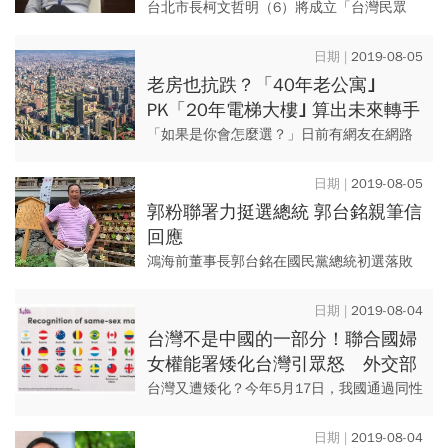
責任
台北市長柯文哲明（6）將成立「台灣民眾
黨」，昨（4）在臉書談論此事，提及許多重
大建設因政治力介入延宕，被民進黨立委鄭
2019-08-05
運鵬反問「大巨蛋等五大弊...
老房也抗跌？「40年老公寓｣
PK「20年電梯大樓｣ 算出未來轉手
性 專家教戰入手黃金屋
「如果是你會怎麼選？」日前有網友在網路
論壇上詢問，因最近想買房，而父母親住在
景美，自己原本也想買房在景美，但考量到
2019-08-05
手上資金只能買到40、50...
郭粉聯署力挺選總統 郭台銘親筆信
回應
鴻海前董事長郭台銘在國民黨總統初選落敗
後，一舉一動仍備受矚目，郭台銘粉絲後援
會「老虎軍團」更自發為他脫黨參選總統募
2019-08-04
集連署書，對此，郭台銘昨（...
台灣不是中國的一部分！聯合國婦
女權能署矮化台灣引眾怒 外交部
要求更正
台灣又遭矮化？今年5月17日，我國通過同性
婚姻專法，成為亞洲首個承認同婚之國家，
不過，聯合國婦女權能署（UN Women）今
2019-08-04