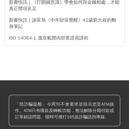
新書快訊｜《打開錢意識》學會如何與金錢相處，才能
真正體現富足
新書快訊｜謝富旭《中年財富覺醒》42歲窮大叔的翻
身筆記
ISO 14064-1 溫室氣體內部查證員課程
「防詐騙提醒」今周刊不會要求並指示您至ATM操
作。ATM只有匯款及轉帳功能，無法解除分期付款或
訂單錯誤問題。隨時可撥打165反詐騙諮詢專線。