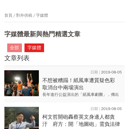
首頁
對外供稿
字媒體
字媒體最新與熱門精選文章
全部
字媒體
文章列表
2019-08-05
不想被糟蹋！紙風車遭質疑色彩
取消台中兩場演出
長年進行公益演出的「紙風車劇團」，傳出
遭台中市政府刁難爆發場地問題，劇團不想
被糟蹋，將取消本周末在台中的兩場演出。
2019-08-05
對此，台中市政府發布聲明回...
柯文哲開砲轟蔡英文身邊人都貪
汙 府方：開「地圖砲」需負法律