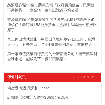
慈濟遭詐騙10億，蔣萬安稱「政府買夠疫苗，民間就
不用採購」！謝金河：這句話說得不夠公道
慈濟遭詐騙10億怎麼發生的？陳昱瑄律師見證嚴下跪
博信任！豪宅藏158公斤黃金，洗錢手法曝光…慈濟回
應了
禁止你出境就禁止…中國出入境新規9/15上路，台灣
人小心「有去無回」？4種職業特別注意：前例在這
第一家市值突破百億美元的台灣新藥公司！藥華藥深耕
全球市場，能成為下一個武田製藥？
活動快訊
/ EVENT NEWS /
均衡臺灣週 天天抽iPhone
訂閱贈【歌林】AI聲控3D擺頭循環扇