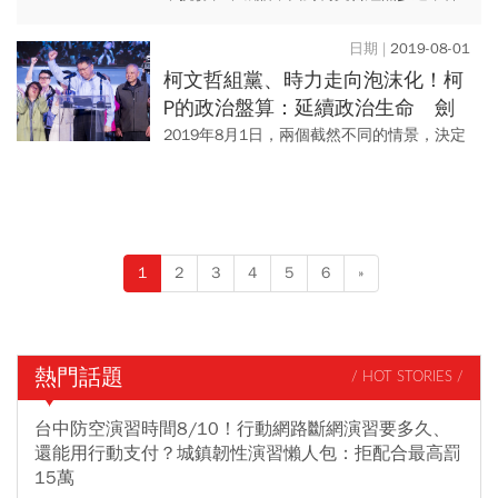
國瑜的表態富饒興味。一面分析柯文哲組黨
勢必會投入總統大選，另一方面又表示聽到
2019-08-01
「郭柯組合」，讓他急得不得...
柯文哲組黨、時力走向泡沫化！柯
P的政治盤算：延續政治生命 劍
指2024
2019年8月1日，兩個截然不同的情景，決定
了台灣未來政局 —— 台北市長柯文哲籌措台
灣民眾黨，首要目標是立法院；時代力量創
黨元老之一、現任...
1
2
3
4
5
6
»
熱門話題
/ HOT STORIES /
台中防空演習時間8/10！行動網路斷網演習要多久、
還能用行動支付？城鎮韌性演習懶人包：拒配合最高罰
15萬