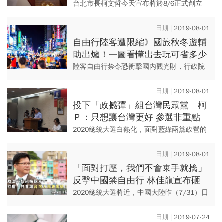
台北市長柯文哲今天宣布將於8/6正式創立
「台灣民眾黨」，組黨消息是否會衝擊明年
藍綠選情，蔡英文中午12時在總統府發表迴
2019-08-01
廊談話，針對國內時事以...
自由行陸客遭限縮》國旅秋冬遊輔
助出爐！一圖看懂出去玩可省多少
錢
陸客自由行禁令恐衝擊國內觀光財，行政院
會今 (1) 日拍板「擴大秋冬國旅獎勵計畫」，
共提出四大方案，包括自由行每房補助 1000
2019-08-01
元、兒童免...
投下「政撼彈」組台灣民眾黨 柯
Ｐ：只想讓台灣更好 參選非重點
2020總統大選白熱化，面對藍綠兩黨政營的
夾殺，被視為第三方勢力的台北市長柯文
哲，昨(7/31)晚間拋出政壇震撼彈，8/6將組
2019-08-01
「台灣民眾黨」...
「面對打壓，我們不會束手就擒」
反擊中國禁自由行 林佳龍宣布砸
36億推秋冬遊
2020總統大選將近，中國大陸昨（7/31）日
宣布今（8/1）天開始將首度限制陸客來台自
由行，全中國47個自由行城市都會暫停核發
2019-07-24