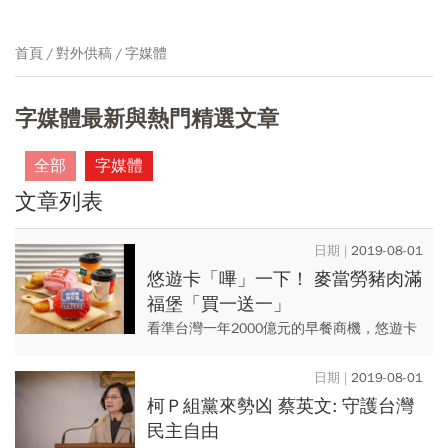
首頁
對外供稿
字媒體
字媒體最新與熱門精選文章
全部
字媒體
文章列表
2019-08-01
悠遊卡「嗶」一下！ 麥當勞豬肉滿
福堡「買一送一」
看準台灣一年2000億元的早餐商機，悠遊卡
公司繼「大薯買一送一」後，再度攜手速食
龍頭麥當勞，自7月31日起至9月3日止，憑
2019-08-01
悠遊卡消費明細，就...
柯Ｐ組黨來勢凶 蔡英文: 守護台灣
民主自由