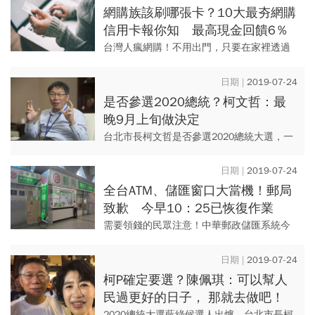
通行證。交通...
網購族該刷哪張卡？10大最夯網購
信用卡報你知 最高現金回饋6％
台灣人瘋網購！不用出門，只要在家裡透過
網路，挑選喜歡的商品並丟到購物車，再填
寫寄送資料，就能輕鬆買到想要的商品，目
2019-07-24
前包括PChome、mom...
是否參選2020總統？柯文哲：最
晚9月上旬做決定
台北市長柯文哲是否參選2020總統大選，一
直是外界關注焦點，對此，柯文哲今（24）
在Yahoo TV《鄉民大會》節目上透露，最後
2019-07-24
做決定的時間...
全台ATM、儲匯窗口大當機！郵局
致歉 今早10：25已恢復作業
需要領錢的民眾注意！中華郵政儲匯系統今
（24）早出現異常，全台ATM、儲匯窗口皆
當機無法使用，當機原因研判為主機系統修
2019-07-24
補程式異常。今早，10...
柯P確定要選？陳佩琪：可以幫人
民過更好的日子， 那就去做吧！
2020總統大選藍綠候選人出爐，台北市長柯