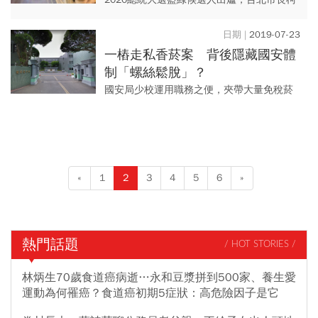
文哲的動向備受矚目，柯文哲妻子陳佩琪昨
（23）日在臉書發文提到，最近頻被問到
2019-07-23
「選總統」議題，對此，...
一樁走私香菸案 背後隱藏國安體
制「螺絲鬆脫」？
國安局少校運用職務之便，夾帶大量免稅菸
品通關，震驚黨政軍界。一路追查發現這已
是「行之有年」的陋習，輿論不斷延燒。但
令人擔憂的是，以統合國家情...
«
1
2
3
4
5
6
»
熱門話題
/ HOT STORIES /
林炳生70歲食道癌病逝…永和豆漿拼到500家、養生愛
運動為何罹癌？食道癌初期5症狀：高危險因子是它