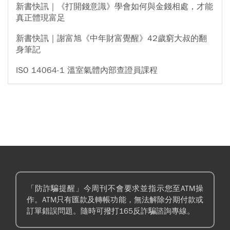
新書快訊｜《打開錢意識》學會如何與金錢相處，才能
真正體現富足
新書快訊｜謝富旭《中年財富覺醒》42歲窮大叔的翻
身筆記
ISO 14064-1 溫室氣體內部查證員課程
「防詐騙提醒」今周刊不會要求並指示您至ATM操
作。ATM只有匯款及轉帳功能，無法解除分期付款或
訂單錯誤問題。隨時可撥打165反詐騙諮詢專線。