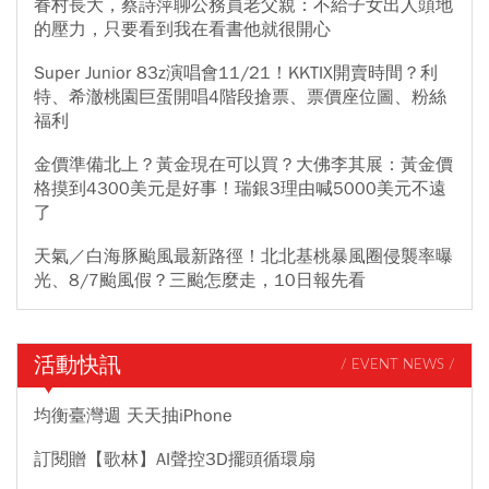
眷村長大，蔡詩萍聊公務員老父親：不給子女出人頭地
的壓力，只要看到我在看書他就很開心
Super Junior 83z演唱會11/21！KKTIX開賣時間？利
特、希澈桃園巨蛋開唱4階段搶票、票價座位圖、粉絲
福利
金價準備北上？黃金現在可以買？大佛李其展：黃金價
格摸到4300美元是好事！瑞銀3理由喊5000美元不遠
了
天氣／白海豚颱風最新路徑！北北基桃暴風圈侵襲率曝
光、8/7颱風假？三颱怎麼走，10日報先看
活動快訊
/ EVENT NEWS /
均衡臺灣週 天天抽iPhone
訂閱贈【歌林】AI聲控3D擺頭循環扇