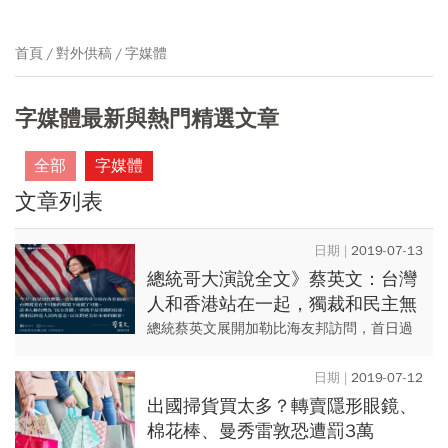
首頁
對外供稿
字媒體
字媒體最新與熱門精選文章
全部
字媒體
文章列表
2019-07-13
總統哥大演說全文》蔡英文：台灣
人和香港站在一起，獨裁和民主無
法共存
總統蔡英文展開加勒比海友邦訪問，首日過
境紐約，於美東時間12日前往哥倫比亞大學
與學者及留學生座談，蔡英文在致詞時批評
2019-07-12
中國利用假訊息和經濟來滲...
出國掃貨買太多？轉賣隱形眼鏡、
棉花棒、曼秀雷敦恐遭罰3萬