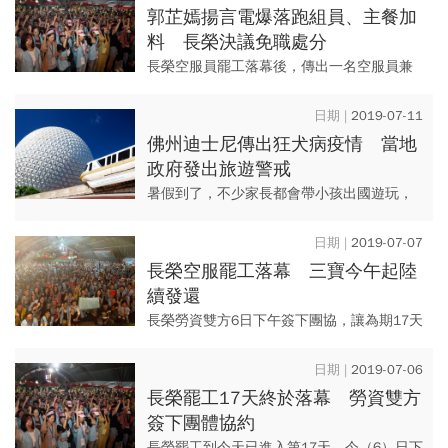
我家人幫我投保了癌症險、壽...
郭芷嫣揚言電爆落跑組員、主餐加
料 長榮決議免職處分
長榮空服員罷工落幕後，傳出一名空服員兼
工會幹部郭芷嫣在LINE群組揚言「電爆」罷
工落跑組員，甚至要在機長反對罷工機師的
2019-07-11
entree（主餐）上...
佛州迪士尼傳出狂犬病疫情 當地
政府發出旅遊警戒
暑假到了，不少家長都會帶小孩出國遊玩，
不過出國旅遊要注意，美國佛羅里達州的迪
士尼樂園近期就發布了一項警告，這項警告
2019-07-07
指出園區內的「未來世界」（...
長榮空服罷工落幕 三寶今午起陸
續發還
長榮勞資雙方6日下午簽下團協，讓為期17天
的空服員罷工宣告落幕，儘管有空服員認為
團協不是最好，但能爭取到改善勞動條件已
2019-07-06
是勞資關係一大進步，桃...
長榮罷工17天終於落幕 勞資雙方
簽下團體協約
長榮罷工到今天已進入第17天，今（6）日下