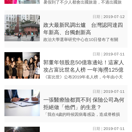
暑假到了不少人都會出國旅遊，不過出國旅
遊採買各種零食、保健產品，或藥妝品等都
是有限制的，要是帶太多回國，恐怕是會被
2019-07-12
銷毀的。
政大最新民調出爐 台灣認同達四
年新高、台獨創新高
政治大學選舉研究中心在10日發布了有關
「台灣認同」的調查數據，台灣人的認同比
例連續下降4年後，今年終於再度回升，且回
2019-07-11
到了56.9%。
郭董年領股息50億靠邊站！這家人
攻占富比世名人榜 一年海撈125億
《富比世》公布2019年名人榜，今年由小天
后泰勒絲（Taylor Swift）拿下榜首。但更引
人注目的是，有一家人攻占名人榜第2、3與
2019-07-11
26名...
一張醫療險都買不到 保險公司為何
拒絕做「他們」的生意？
「我在4歲的時候因病毒感染，造成脊椎損
傷，下肢完全無法行動，當時年紀小，體況
還可以，且保險業者風險意識還沒那麼高，
2019-07-11