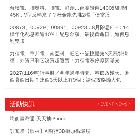
台積電、聯發科、聯電、群創...台股飆逾1400點叩關
45K，V型反轉來了？杜金龍先挑2檔「便當股」
00878、00929、00891、00923...8月除息ETF：14
檔年化配息率逾10%！配息金額、最後買進日，如何息
利雙賺
力積電、華邦電、南亞科、旺宏…記憶體第3天漲勢繼
續，外資只剩它沒買超還賣！力積電漲停原因曝光
2027(116年)行事曆／明年過年時間、春節放幾天、寒
假暑假日期？連假3天以上有9個：請假攻略懶人包
活動快訊
/ EVENT NEWS /
均衡臺灣週 天天抽iPhone
訂閱贈【歌林】AI聲控3D擺頭循環扇