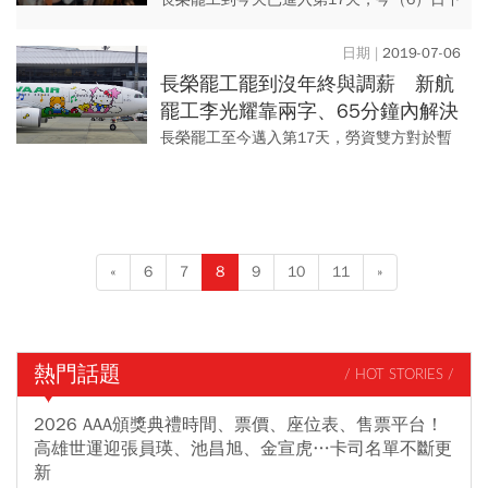
午2時勞資雙方在桃園市政府召開第三次勞資
協商後，終於達成協議，雙方簽下團體協
2019-07-06
約，等同宣告這長達17...
長榮罷工罷到沒年終與調薪 新航
罷工李光耀靠兩字、65分鐘內解決
長榮罷工至今邁入第17天，勞資雙方對於暫
停年終獎金與調薪，是否將罷工員工排除在
外這點有爭議，桃園市空服員職業工會表示
將有所讓步。
«
6
7
8
9
10
11
»
熱門話題
/ HOT STORIES /
2026 AAA頒獎典禮時間、票價、座位表、售票平台！
高雄世運迎張員瑛、池昌旭、金宣虎…卡司名單不斷更
新