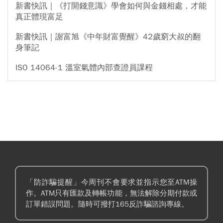
新書快訊｜《打開錢意識》學會如何與金錢相處，才能
真正體現富足
新書快訊｜謝富旭《中年財富覺醒》42歲窮大叔的翻
身筆記
ISO 14064-1 溫室氣體內部查證員課程
「防詐騙提醒」今周刊不會要求並指示您至ATM操
作。ATM只有匯款及轉帳功能，無法解除分期付款或
訂單錯誤問題。隨時可撥打165反詐騙諮詢專線。