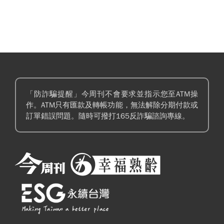
「防詐騙提醒」今周刊不會要求並指示您至ATM操
作。ATM只有匯款及轉帳功能，無法解除分期付款或
訂單錯誤問題。隨時可撥打165反詐騙諮詢專線。