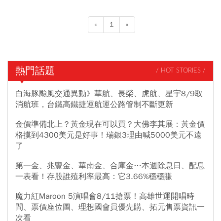
«
1
»
熱門話題
/ HOT STORIES /
白海豚颱風交通異動》華航、長榮、虎航、星宇8/9取
消航班，台鐵高鐵捷運航運公路管制不斷更新
金價準備北上？黃金現在可以買？大佛李其展：黃金價
格摸到4300美元是好事！瑞銀3理由喊5000美元不遠
了
第一金、兆豐金、華南金、合庫金…本週除息日、配息
一表看！存股誰殖利率最高：它3.66%穩穩賺
魔力紅Maroon 5演唱會8/11搶票！高雄世運開唱時
間、票價座位圖、理想國會員優先購、拓元售票資訊一
次看