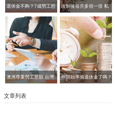
退休金不夠？7成勞工想
改制後每月多領一倍 私
要自已決定退休金投資標
校退撫夠穩 公校教授也
的
心動
澳洲尊重勞工意願 台灣
你開始準備退休金了嗎？
為何沒有自己的超級年
文章列表
金？