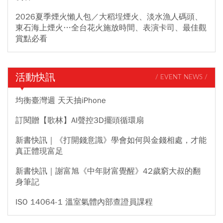
2026夏季煙火懶人包／大稻埕煙火、淡水漁人碼頭、
東石海上煙火…全台花火施放時間、表演卡司、最佳觀
賞點必看
活動快訊
/ EVENT NEWS /
均衡臺灣週 天天抽iPhone
訂閱贈【歌林】AI聲控3D擺頭循環扇
新書快訊｜《打開錢意識》學會如何與金錢相處，才能
真正體現富足
新書快訊｜謝富旭《中年財富覺醒》42歲窮大叔的翻
身筆記
ISO 14064-1 溫室氣體內部查證員課程