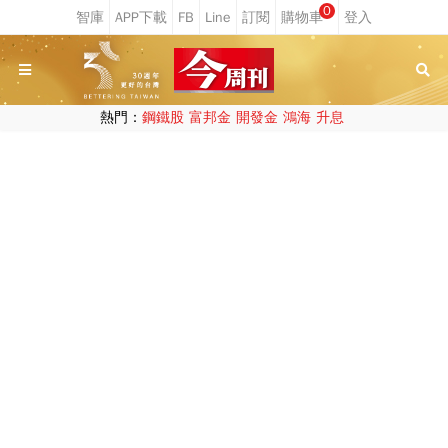
0
熱門：
鋼鐵股
富邦金
開發金
鴻海
升息