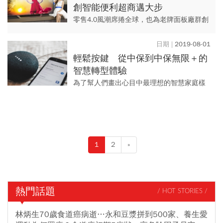
創智能便利超商邁大步
零售4.0風潮席捲全球，也為老牌面板廠群創
帶來了新生機，挾著顯示器整機製造優勢，
串聯線上線下(Online to Offline；O2O)軟...
2019-08-01
輕鬆按鍵 從中保到中保無限＋的
智慧轉型體驗
為了幫人們畫出心目中最理想的智慧家庭樣
貌，中保無限董事長林建涵特別選在9月19、
20日登場的2019 DATE SUMMIT數位商務大
趨勢l...
1
2
»
熱門話題
/ HOT STORIES /
林炳生70歲食道癌病逝…永和豆漿拼到500家、養生愛