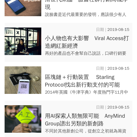
現
說臉書是近代最重要的發明，應該很少有人
會反對，根據臉書最新發布旗下系列APP含
Facebook、Instagram、WhatsApp和Mes...
2019-08-15
小人物也有大影響 Viral Access打
造網紅新經濟
再好的產品也不會幫自己說話，口碑行銷要
行得通，靠人，還是比靠產品快。於是Viral
Access創始人Folke Engholm找來了網紅，...
2019-08-15
區塊鏈＋行動裝置 Starling
Protocol找出新行動支付的可能
2014年英國《牛津字典》年度熱門字11月中
旬揭曉，「contactless」這個新鮮字名列其
上，首度將「非接觸式行動付款」推上檯
2019-08-15
面，也正式...
用AI探索人類無限可能 AnyMind
Group譜出另類的新創路
不同於其他新創公司，從創立之初就為籌資