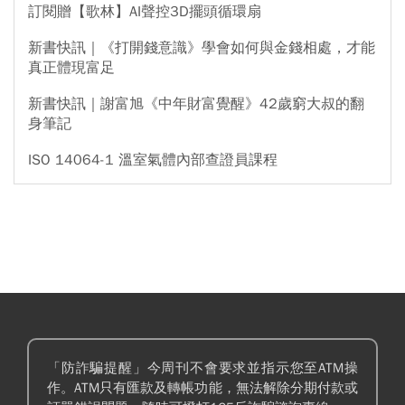
訂閱贈【歌林】AI聲控3D擺頭循環扇
新書快訊｜《打開錢意識》學會如何與金錢相處，才能
真正體現富足
新書快訊｜謝富旭《中年財富覺醒》42歲窮大叔的翻
身筆記
ISO 14064-1 溫室氣體內部查證員課程
「防詐騙提醒」今周刊不會要求並指示您至ATM操
作。ATM只有匯款及轉帳功能，無法解除分期付款或