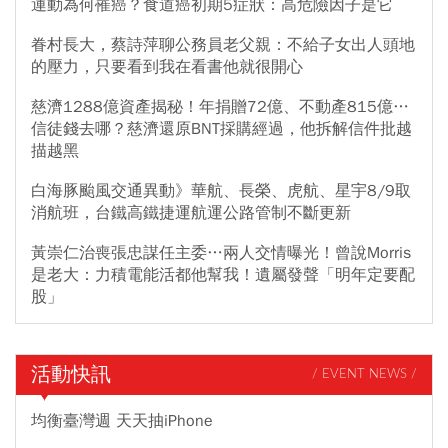
運動為何罹癌？食道癌初期5症狀：高危險因子是它
眷村長大，蔡詩萍聊公務員老父親：不給子女出人頭地
的壓力，只要看到我在看書他就很開心
慈濟1288億資產揭秘！年捐贈72億、不動產815億…
信徒錢去哪？慈濟還原BNT採購經過，他拆解信件批越
描越黑
白海豚颱風交通異動》華航、長榮、虎航、星宇8/9取
消航班，台鐵高鐵捷運航運公路管制不斷更新
黃崇仁治喪張忠謀任主委…兩人交情曝光！曾說Morris
是老大：力積電能活都他幫我！遺屬發聲「明年定要配
股」
活動快訊
/ EVENT NEWS /
均衡臺灣週 天天抽iPhone