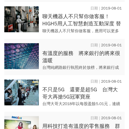
煩心，創立於新加坡的AnyMind Group雖然才
成立三年，就因為組織規模與業務範圍不斷
2019-08-01
擴大，很快就...
聊天機器人不只幫你做客服！
HIGH5用人工智慧創造互動深度 替
品牌打造獨一無二的顧客體驗
聊天機器人不只幫你做客服，應用可以更多
元！HIGH5相中兩大社群軟體Facebook和
LINE在台灣的不可撼動的地位，於三年前將
2019-08-01
聊天機器人(...
有溫度的服務 將來銀行的將來很
溫暖
台灣純網路銀行執照終於放榜，將來銀行成
功進榜，拿下其中一張執照。 打著唯一台灣
本土隊旗幟的「將來銀行」，股東結構全都
2019-08-01
是本土大咖，其中大股東...
不只是5G 還要是超5G 台灣大
哥大再搶5G冠軍寶座
台灣大哥大2018年以每股盈餘5.01元，連續
七年搶下電信獲利王，面臨即將到來的5G硬
仗，台灣大哥大總經理林之晨也備妥了戰
2019-08-01
略，即將在9月19...
用科技打造有溫度的零售服務 群