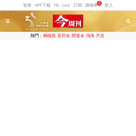
0
熱門：
鋼鐵股
富邦金
開發金
鴻海
升息