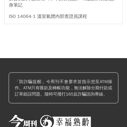
身筆記
ISO 14064-1 溫室氣體內部查證員課程
「防詐騙提醒」今周刊不會要求並指示您至ATM操
作。ATM只有匯款及轉帳功能，無法解除分期付款或
訂單錯誤問題。隨時可撥打165反詐騙諮詢專線。