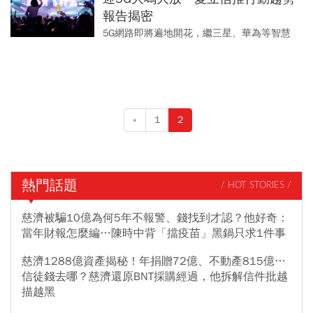
報告揭密
5G網路即將遍地開花，繼三星、華為等智慧
型手機大廠計畫在今年下半年陸續推出5G手
機後，蘋果也傳出將在2020年推出5G智慧型
手機，5G應用有...
«
1
2
熱門話題
/ HOT STORIES /
慈濟被騙10億為何5年不報警、錢找到才認？他好奇：
當年財報怎麼編…陳時中背「擋疫苗」黑鍋只求1件事
慈濟1288億資產揭秘！年捐贈72億、不動產815億…
信徒錢去哪？慈濟還原BNT採購經過，他拆解信件批越
描越黑