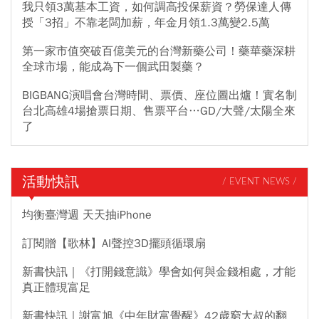
我只領3萬基本工資，如何調高投保薪資？勞保達人傳
授「3招」不靠老闆加薪，年金月領1.3萬變2.5萬
第一家市值突破百億美元的台灣新藥公司！藥華藥深耕
全球市場，能成為下一個武田製藥？
BIGBANG演唱會台灣時間、票價、座位圖出爐！實名制
台北高雄4場搶票日期、售票平台…GD/大聲/太陽全來
了
活動快訊
/ EVENT NEWS /
均衡臺灣週 天天抽iPhone
訂閱贈【歌林】AI聲控3D擺頭循環扇
新書快訊｜《打開錢意識》學會如何與金錢相處，才能
真正體現富足
新書快訊｜謝富旭《中年財富覺醒》42歲窮大叔的翻