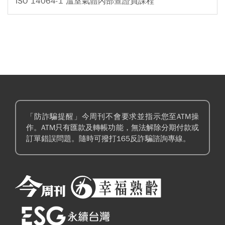
ISO 14064-1 溫室氣體內部查證員課程
「防詐騙提醒」今周刊不會要求並指示您至ATM操
作。ATM只有匯款及轉帳功能，無法解除分期付款或
訂單錯誤問題。隨時可撥打165反詐騙諮詢專線。