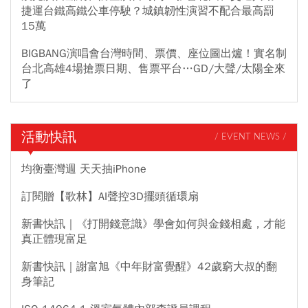
捷運台鐵高鐵公車停駛？城鎮韌性演習不配合最高罰
15萬
BIGBANG演唱會台灣時間、票價、座位圖出爐！實名制
台北高雄4場搶票日期、售票平台…GD/大聲/太陽全來
了
活動快訊
/ EVENT NEWS /
均衡臺灣週 天天抽iPhone
訂閱贈【歌林】AI聲控3D擺頭循環扇
新書快訊｜《打開錢意識》學會如何與金錢相處，才能
真正體現富足
新書快訊｜謝富旭《中年財富覺醒》42歲窮大叔的翻
身筆記