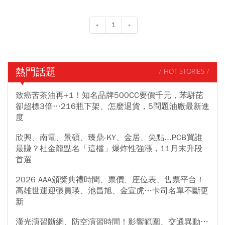
«
1
»
熱門話題
/ HOT STORIES /
致癌苦茶油再+1！知名品牌500CC要價千元，苯駢芘
卻超標3倍…216瓶下架、怎麼退貨，5問題油廠最新進
度
欣興、南電、景碩、臻鼎-KY、金居、尖點...PCB買誰
最賺？杜金龍點名「這檔」爆炸性強漲，11月末升段
首選
2026 AAA頒獎典禮時間、票價、座位表、售票平台！
高雄世運迎張員瑛、池昌旭、金宣虎…卡司名單不斷更
新
漢光演習斷網、防空演習時間！影響範圍、交通異動…