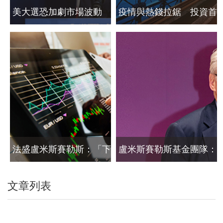
美大選恐加劇市場波動
疫情與熱錢拉鋸 投資首
投資注重追漲抗跌
選耐震基金
法盛盧米斯賽勒斯：「下
盧米斯賽勒斯基金團隊：
半年將出現反彈機會」
折翼天使買點浮現
文章列表