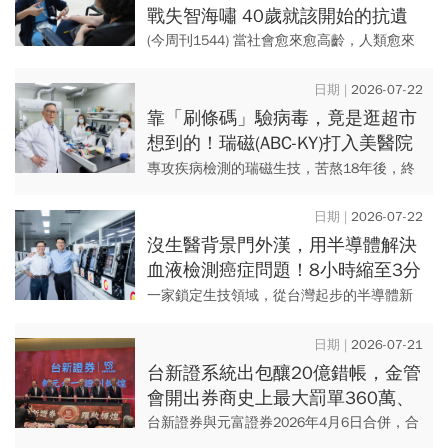
戰失智海嘯 40歲就該開始的抗遺
忘戰爭
(今周刊1544) 當社會愈來愈高齡，人類愈來
愈長壽，「失智症」也像海嘯般席捲而來。
它至今仍然是「不治之症」，但不代表沒有
2026-07-22
任何...
靠「刷條碼」驗病毒，竟是逛超市
想到的！瑞磁(ABC-KY)打入美醫院
系統、實驗室，苦熬18年終賺錢
專攻疾病檢測的瑞磁生技，苦熬18年後，終
於在今年第一季首度獲利。 創辦人何重人一
路把握寵物檢測、疫情與美國市場商機，逐
2026-07-22
步走出成長之路。...
沒生醫背景門外漢，用半導體解決
血液檢測癌症問題！8小時縮至3分
鐘判讀，醫華如何花逾10年獲認證
一家鎖定生技領域，從台灣起步的半導體新
創，7月初與泰國國家級癌症機構簽署合作協
議。 醫華生技董事長黃忠諤，憑藉跨領域探
2026-07-21
索，拚出在生技界...
台新證系統出包釀20億錯帳，金管
會開出券商史上最大罰單360萬、
限制新增業務！下單爭議都處理
台新證券與元富證券2026年4月6日合併，合
了？
併後因多次發生異常及錯帳事件，金管會週