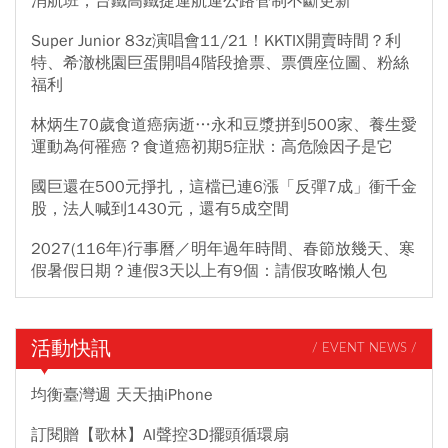
消航班，台鐵高鐵捷運航運公路管制不斷更新
Super Junior 83z演唱會11/21！KKTIX開賣時間？利
特、希澈桃園巨蛋開唱4階段搶票、票價座位圖、粉絲
福利
林炳生70歲食道癌病逝…永和豆漿拼到500家、養生愛
運動為何罹癌？食道癌初期5症狀：高危險因子是它
國巨還在500元掙扎，這檔已連6漲「反彈7成」衝千金
股，法人喊到1430元，還有5成空間
2027(116年)行事曆／明年過年時間、春節放幾天、寒
假暑假日期？連假3天以上有9個：請假攻略懶人包
活動快訊
/ EVENT NEWS /
均衡臺灣週 天天抽iPhone
訂閱贈【歌林】AI聲控3D擺頭循環扇