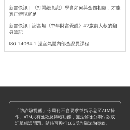
新書快訊｜《打開錢意識》學會如何與金錢相處，才能
真正體現富足
新書快訊｜謝富旭《中年財富覺醒》42歲窮大叔的翻
身筆記
ISO 14064-1 溫室氣體內部查證員課程
「防詐騙提醒」今周刊不會要求並指示您至ATM操
作。ATM只有匯款及轉帳功能，無法解除分期付款或
訂單錯誤問題。隨時可撥打165反詐騙諮詢專線。