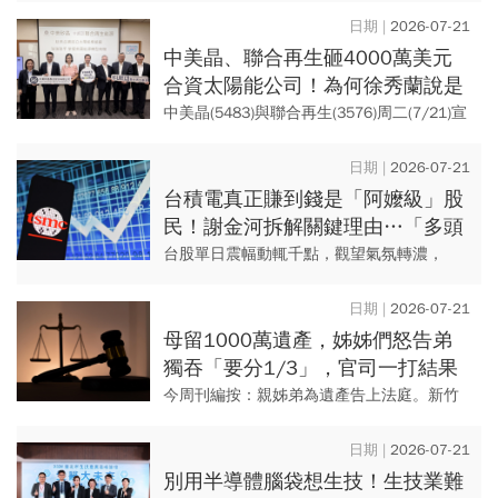
二(7/21)宣布，對台新證券重罰360萬元，為
2026-07-21
歷年對證券...
中美晶、聯合再生砸4000萬美元
合資太陽能公司！為何徐秀蘭說是
「赴美最佳時機」？原來看到這需
中美晶(5483)與聯合再生(3576)周二(7/21)宣
求
布合資成立美國太陽能模組製造公司，規劃
建置年產能1GW太陽能模組廠，總投資金額
2026-07-21
約4...
台積電真正賺到錢是「阿嬤級」股
民！謝金河拆解關鍵理由…「多頭
總司令」張錫指路：未來5年都不
台股單日震幅動輒千點，觀望氣氛轉濃，
看壞2330
「多頭總司令」張錫認為，關鍵仍在護國神
山台積電（2330），並點出2026年、2027
2026-07-21
年目標價。 ...
母留1000萬遺產，姊姊們怒告弟
獨吞「要分1/3」，官司一打結果
大逆轉…債權算遺產？可以繼承
今周刊編按：親姊弟為遺產告上法庭。新竹
嗎？
一對許姓姊妹控告，母親生前借給鄭姓男子
1000萬元，這筆債權在母親過世後歸父親所
2026-07-21
有。2姊妹認為弟弟無權...
別用半導體腦袋想生技！生技業難