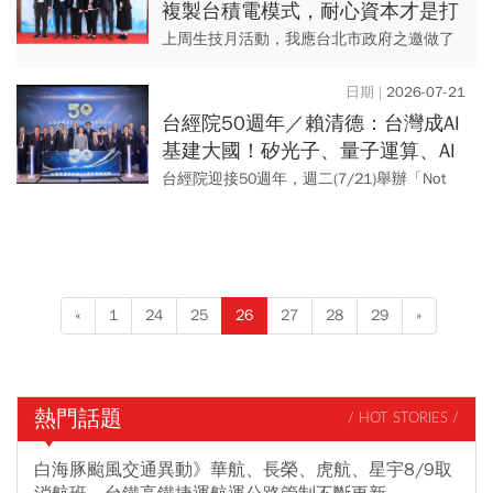
複製台積電模式，耐心資本才是打
造新藥舞台的關鍵
上周生技月活動，我應台北市政府之邀做了
一場演講，談的題目是「生技業可以複製半
導體模式嗎？」當天一起與會的主持人是環
2026-07-21
球生技社長林明定，另外三位...
台經院50週年／賴清德：台灣成AI
基建大國！矽光子、量子運算、AI
機器人發光「要讓各行各業都用
台經院迎接50週年，週二(7/21)舉辦「Not
AI」
just 50, Next 50：邁向韌性生活與產業時
代」高峰論壇，從新經濟、新基建、新韌...
«
1
24
25
26
27
28
29
»
熱門話題
/ HOT STORIES /
白海豚颱風交通異動》華航、長榮、虎航、星宇8/9取