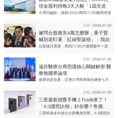
現金股利得晚3天入帳「1疏失造
成」…176元漲停要追？一理由相
今周刊編按：緯創(3231)周四(7/30)晚間突發
對穩
布重訊表示，由於負責股務作業系統的廠商
三商電腦發生作業疏失，致使部分資料錯
2026-07-30
誤，為維護股東...
被問台股痛失4萬怎麼辦，童子賢
喊別老盯著「紅綠聖誕樹」：我自
己兩周才看一次股票！關心這件事
台股連日震盪，周四(7/30)大盤開盤中一度
更重要
開高，在劇烈震盪仍失守4萬點大關。和碩董
事長童子賢出席2026 AI WAVE大展，強調台
2026-07-30
股雖短...
遠距醫療台商照護核心關鍵解密-醫
療無國界論壇
健康就是資產，亞洲台灣商會聯合總會七月
十五日舉行「醫療無國界論壇」，聚焦探討
「AI科技 × 跨境保險，啟動台商健康與資產
2026-07-30
升級新時代」主題議程...
三星最新摺疊手機 Z Fold8來了！
「4:3護照比例」好在哪？售價、
規格懶人包：搶先蘋果卡位新戰場
三星睽違多年推出全新機身型態，4:3護照比