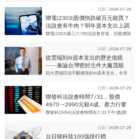
背後盤算
例恰與蘋果傳聞中的摺疊iPhone雷同。從命
名到定價，三星雙線佈局，似乎在為蘋果即
2026-07-29
將到來的新戰場預...
聯電(2303)股價快跌破百元能買？
法說會有牛肉？明年資本支出上調
台南建新廠：不只為AI擴廠，看到
聯電(2303)週三(7/29)法說會登場，但股價卻
3大潛在需求
是慘淡又鎖跌停102.5元，顯見即便在AI外溢
效應、晶圓代工漲價等正面效應加持，成熟
2026-07-29
製程...
從雲端到AI資本支出的歷史借鏡
——兼論台灣密封元件大廠茂順
四大雲端巨頭不斷擴張的AI資本支出，令市
場產生負現金流與財務槓桿的焦慮，但2011
年的雲端建置期與後來的獲利爆發期，已為
2026-07-29
我們證明「先投資基建...
聯發科法說會時間7/31，股價
4970→2990元殺4成、蔡力行要
端什麼菜穩住？盤點3重點｜今周
聯發科(2454)法說會時間在7/31下午3點開
重磅
始，不少投資人關注執行長蔡力行能端出什
麼樣的展望與成績單，聯發科股價在6月一度
2026-07-29
直逼5000元...
台日韓科技100強排行榜