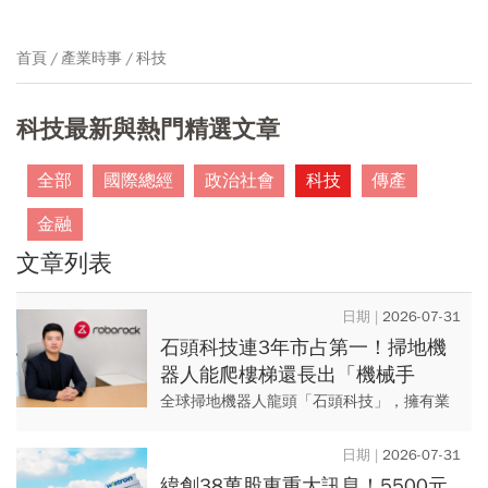
首頁
產業時事
科技
科技最新與熱門精選文章
全部
國際總經
政治社會
科技
傳產
金融
文章列表
2026-07-31
石頭科技連3年市占第一！掃地機
器人能爬樓梯還長出「機械手
臂」...擺脫小米富爸爸、登全球龍
全球掃地機器人龍頭「石頭科技」，擁有業
頭的秘密
界唯一進入量產階段的機械手臂掃地機器
人，更研發專利技術布局寵物市場。他們能
2026-07-31
打敗中國其他勁敵關鍵在於——...
緯創38萬股東重大訊息！5500元