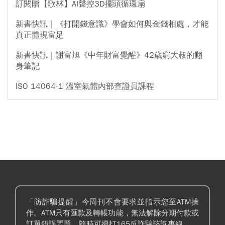
訂閱贈【歌林】AI聲控3D擺頭循環扇
新書快訊｜《打開錢意識》學會如何與金錢相處，才能
真正體現富足
新書快訊｜謝富旭《中年財富覺醒》42歲窮大叔的翻
身筆記
ISO 14064-1 溫室氣體內部查證員課程
「防詐騙提醒」今周刊不會要求並指示您至ATM操
作。ATM只有匯款及轉帳功能，無法解除分期付款或
訂單錯誤問題。隨時可撥打165反詐騙諮詢專線。