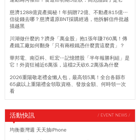
慈濟1288億資產揭秘！年捐贈72億、不動產815億…
信徒錢去哪？慈濟還原BNT採購經過，他拆解信件批越
描越黑
川湖做什麼的？躋身「萬金股」抱1張年賺760萬！傳
產鐵工廠如何翻身「只有兩根鐵憑什麼賣這麼貴」？
華邦電、南亞科、旺宏…記憶體股「半年報勝利組」是
它！外資狂補近6萬張，這檔2天砍6.2萬張為什麼
2026重陽敬老禮金懶人包，最高領5萬！全台各縣市
65歲以上重陽禮金領取資格、發放金額、何時領一次
看
活動快訊
/ EVENT NEWS /
均衡臺灣週 天天抽iPhone