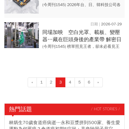
(今周刊1545) 2026年台、日、韓科技公司各
自在AI賽道上馳騁；台灣靠著核心台積電掌
舵生態圈，韓國雙雄乘著記憶體狂潮緊跟在
2026-07-29
後，日...
同場加映 空白光罩、載板、變壓
器…藏在巨頭身後的產業帶 解密日
韓八家AI隱形冠軍
(今周刊1545) 榜單照見王者，卻未必看見王
座下的地基。從EUV空白光罩、HBM鍵合設
備到超高壓變壓器，日韓隱形冠軍守住AI最
窄的關...
«
1
2
3
4
5
6
»
熱門話題
/ HOT STORIES /
林炳生70歲食道癌病逝…永和豆漿拼到500家、養生愛
運動為何罹癌？食道癌初期5症狀：高危險因子是它