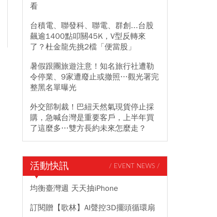
看
台積電、聯發科、聯電、群創...台股
飆逾1400點叩關45K，V型反轉來
了？杜金龍先挑2檔「便當股」
暑假跟團旅遊注意！知名旅行社遭勒
令停業、9家遭廢止或撤照…觀光署完
整黑名單曝光
外交部制裁！巴紐天然氣現貨停止採
購，急喊台灣是重要客戶，上半年買
了這麼多…雙方長約未來怎麼走？
活動快訊
/ EVENT NEWS /
均衡臺灣週 天天抽iPhone
訂閱贈【歌林】AI聲控3D擺頭循環扇