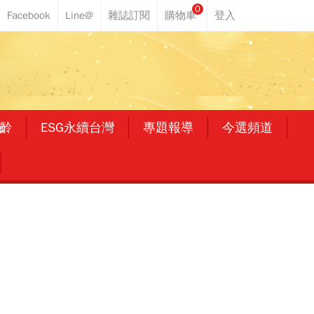
0
齡
ESG永續台灣
專題報導
今選頻道