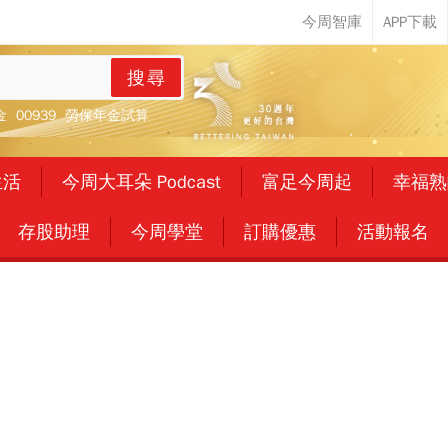
搜尋
金
00939
勞保年金試算
生活
今周大耳朵 Podcast
富足今周起
幸福熟
存股助理
今周學堂
訂購優惠
活動報名