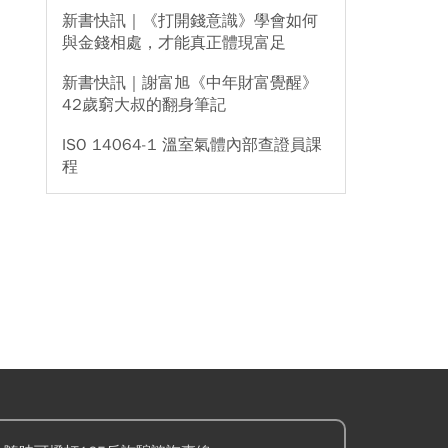
新書快訊｜《打開錢意識》學會如何
與金錢相處，才能真正體現富足
新書快訊｜謝富旭《中年財富覺醒》
42歲窮大叔的翻身筆記
ISO 14064-1 溫室氣體內部查證員課
程