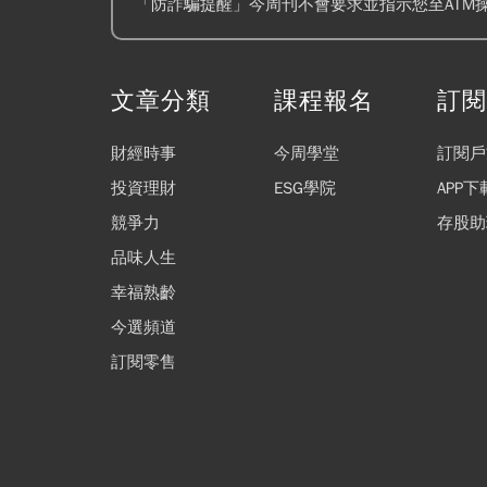
「防詐騙提醒」今周刊不會要求並指示您至ATM
文章分類
課程報名
訂
財經時事
今周學堂
訂閱戶
投資理財
ESG學院
APP下
競爭力
存股助
品味人生
幸福熟齡
今選頻道
訂閱零售