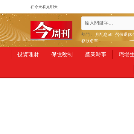
在今天看見明天
熱門：
月配息etf
勞保退休
存股名單
投資理財
保險稅制
產業時事
職場