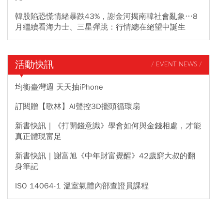
韓股陷恐慌情緒暴跌43%，謝金河揭南韓社會亂象…8
月繼續看海力士、三星彈跳：行情總在絕望中誕生
活動快訊
/ EVENT NEWS /
均衡臺灣週 天天抽iPhone
訂閱贈【歌林】AI聲控3D擺頭循環扇
新書快訊｜《打開錢意識》學會如何與金錢相處，才能
真正體現富足
新書快訊｜謝富旭《中年財富覺醒》42歲窮大叔的翻
身筆記
ISO 14064-1 溫室氣體內部查證員課程