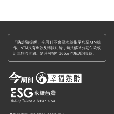
「防詐騙提醒」今周刊不會要求並指示您至ATM操
作。ATM只有匯款及轉帳功能，無法解除分期付款或
訂單錯誤問題。隨時可撥打165反詐騙諮詢專線。