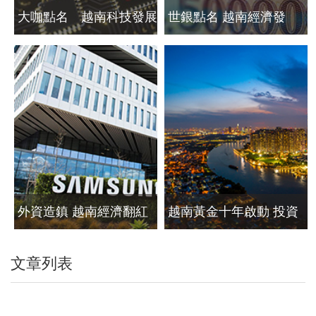
大咖點名 越南科技發展
世銀點名 越南經濟發
大躍進
「疫情財」
外資造鎮 越南經濟翻紅
越南黃金十年啟動 投資
甜蜜點已到
文章列表