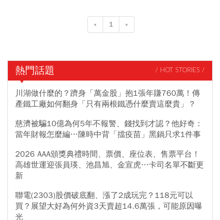
«
1
»
熱門話題
/ HOT STORIES /
川湖做什麼的？躋身「萬金股」抱1張年賺760萬！傳
產鐵工廠如何翻身「只有兩根鐵憑什麼賣這麼貴」？
慈濟被騙10億為何5年不報警、錢找到才認？他好奇：
當年財報怎麼編…陳時中背「擋疫苗」黑鍋只求1件事
2026 AAA頒獎典禮時間、票價、座位表、售票平台！
高雄世運迎張員瑛、池昌旭、金宣虎…卡司名單不斷更
新
聯電(2303)股價破底翻、漲了2成玩完？118元可以
買？展望大好為何外資3天賣超14.6萬張，可能原因曝
光