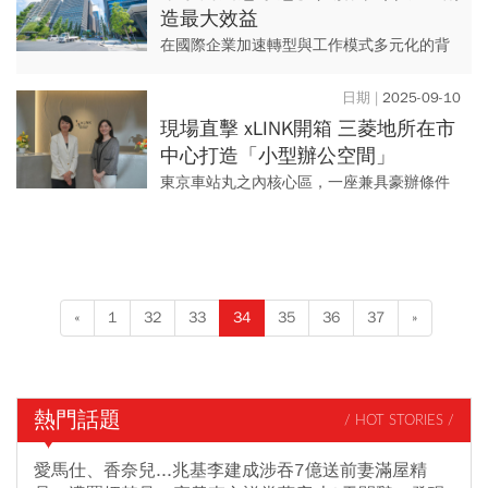
造最大效益
在國際企業加速轉型與工作模式多元化的背
景下，日本東京的商辦市場正迎來結構性轉
變。日本德勤（Deloitte Japan）觀察指出，
2025-09-10
東京市中心...
現場直擊 xLINK開箱 三菱地所在市
中心打造「小型辦公空間」
東京車站丸之內核心區，一座兼具豪辦條件
與彈性思維的全新商辦空間正吸引市場目
光。二〇二五年四月正式開幕的 xLINK，位
於丸之內大廈，是日本不...
«
1
32
33
34
35
36
37
»
熱門話題
/ HOT STORIES /
愛馬仕、香奈兒...兆基李建成涉吞7億送前妻滿屋精