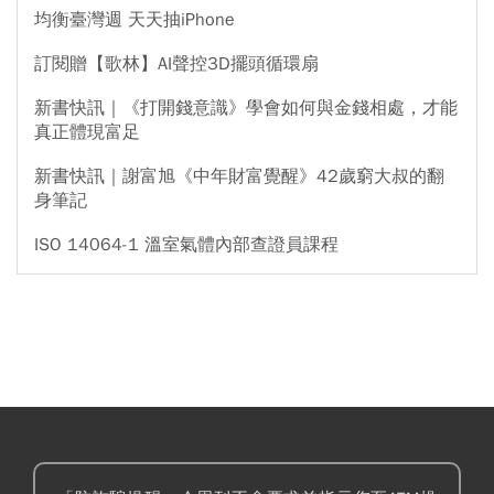
均衡臺灣週 天天抽iPhone
訂閱贈【歌林】AI聲控3D擺頭循環扇
新書快訊｜《打開錢意識》學會如何與金錢相處，才能
真正體現富足
新書快訊｜謝富旭《中年財富覺醒》42歲窮大叔的翻
身筆記
ISO 14064-1 溫室氣體內部查證員課程