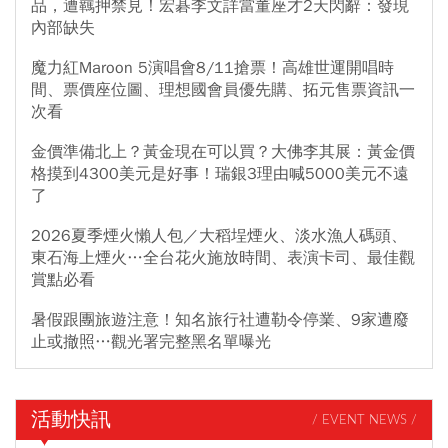
品，遭羈押禁見！宏碁李文詳當董座才2天閃辭：發現
內部缺失
魔力紅Maroon 5演唱會8/11搶票！高雄世運開唱時
間、票價座位圖、理想國會員優先購、拓元售票資訊一
次看
金價準備北上？黃金現在可以買？大佛李其展：黃金價
格摸到4300美元是好事！瑞銀3理由喊5000美元不遠
了
2026夏季煙火懶人包／大稻埕煙火、淡水漁人碼頭、
東石海上煙火…全台花火施放時間、表演卡司、最佳觀
賞點必看
暑假跟團旅遊注意！知名旅行社遭勒令停業、9家遭廢
止或撤照…觀光署完整黑名單曝光
活動快訊
/ EVENT NEWS /