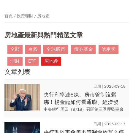
首頁
投資理財
房地產
房地產最新與熱門精選文章
全部
台股
全球股市
債券基金
信用卡
理財
ETF
房地產
文章列表
2025-09-18
央行利率連6凍、房市管制沒鬆
綁！楊金龍如何看通膨、經濟發
展？問答篇一次看
中央銀行周四（9/18）召開第三季理監事會
議，並決議政策利率連６凍，原因有三：第
一，今年國內通膨率將降至2%以下，明年可
2025-09-17
望續降；預期今年國內...
央行理監事會房市管制會放寬？傳