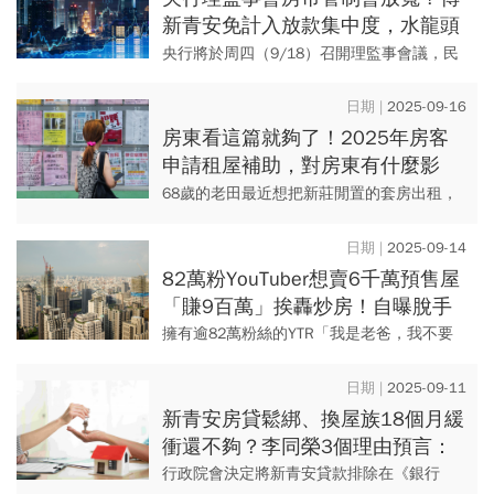
新青安免計入放款集中度，水龍頭
再轉開房市、營建股打強心針？
央行將於周四（9/18）召開理監事會議，民
眾最關心的是房市政策是否鬆綁？繼金管會
宣布將8大公股行庫承辦的新青安，排除在
2025-09-16
《銀行法》72-2條適...
房東看這篇就夠了！2025年房客
申請租屋補助，對房東有什麼影
響？會被國稅局盯上？優缺點一次
68歲的老田最近想把新莊閒置的套房出租，
看
由於房子生活機能不錯，租金也實在，房客
尋找得還算順利，不到幾個星期，老田就相
2025-09-14
中一個在附近上班的單身年...
82萬粉YouTuber想賣6千萬預售屋
「賺9百萬」挨轟炒房！自曝脫手
原因、房仲建議賣價…專家這麼說
擁有逾82萬粉絲的YTR「我是老爸，我不要
當爸」的網紅老爸（周剛毅），4年前在新店
以6128萬購入預售屋，本想明年交屋後入
2025-09-11
住，但因限貸令衝擊...
新青安房貸鬆綁、換屋族18個月緩
衝還不夠？李同榮3個理由預言：
央行理事會將再放利多
行政院會決定將新青安貸款排除在《銀行