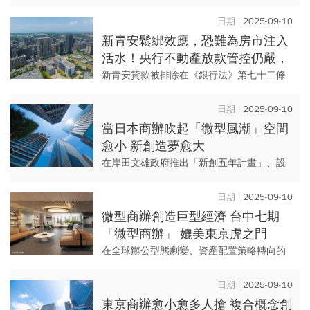
法》第72條之2限制之外，外界關心後續央行
的態度？對市場會產生什麼直接影響？房市
2025-09-10
趨勢專家李同榮笑道：「央...
新青安鬆綁效應，恐難為房市注入
活水！央行不動產放款管控仍嚴，
年輕人「看得到、吃不到」背後2
新青安貸款被排除在《銀行法》第七十二條
原因
之二「限貸30％以下」規範之外，外界期待
可為近期低迷的房市，注入一劑強心針，但
2025-09-10
不動產業界卻持保留態度。...
當日本商辦吹起「微型風潮」空間
愈小 新創造夢愈大
在岸田文雄政府推出「新創五年計畫」、設
定十兆日圓投資總額與十萬家新創企業扶植
目標後，東京如同注入一劑強心針，迅速成
2025-09-10
為國際創業熱點。資本與政策...
微型商辦創造巨型經濟 台中七期
「微型商辦」 媲美東京虎之門
在全球辦公型態劇變、資產配置策略轉向的
當下，城市中心的微型商辦迅速崛起，成為
新一輪資產亮點。日本東京虎之門之丘
2025-09-10
（Toranomon Hill...
東京商辦愈小愈多人搶 複合概念創