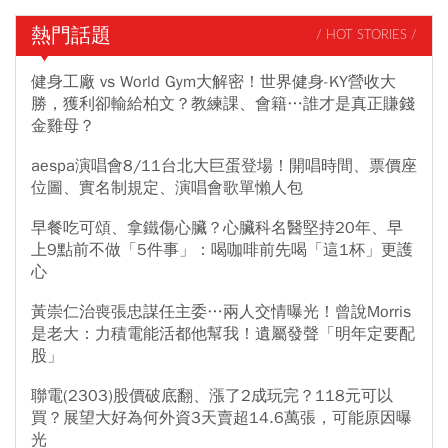
熱門話題
/ HOT STORIES /
健身工廠 vs World Gym大解密！世界健身-KY營收大
勝，獲利卻輸給柏文？教練課、會籍…誰才是真正賺錢
金雞母？
aespa演唱會8/11台北大巨蛋登場！開唱時間、票價座
位圖、實名制規定、演唱會歌單懶人包
早餐吃可頌、拿鐵傷心臟？心臟科名醫堅持20年、早
上9點前不做「5件事」：喝咖啡前先喝「這1杯」更護
心
黃崇仁治喪張忠謀任主委…兩人交情曝光！曾說Morris
是老大：力積電能活都他幫我！遺屬發聲「明年定要配
股」
聯電(2303)股價破底翻、漲了2成玩完？118元可以
買？展望大好為何外資3天賣超14.6萬張，可能原因曝
光