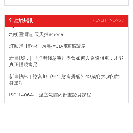
活動快訊
/ EVENT NEWS /
均衡臺灣週 天天抽iPhone
訂閱贈【歌林】AI聲控3D擺頭循環扇
新書快訊｜《打開錢意識》學會如何與金錢相處，才能
真正體現富足
新書快訊｜謝富旭《中年財富覺醒》42歲窮大叔的翻
身筆記
ISO 14064-1 溫室氣體內部查證員課程