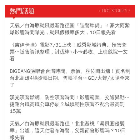
熱門話題
/ HOT STORIES /
天氣／白海豚颱風最新路徑圖「陸警準備」！豪大雨紫
爆影響時間曝光，颱風假機率多大，10日報先看
《吉伊卡哇》電影7/31上映！威秀影城特典、預售套
票…販售資訊整理，討伐棒+小卡必收、上映戲院一文
看
BIGBANG演唱會台灣時間、票價、座位圖出爐！實名制
台北高雄4場搶票日期、售票平台…GD/大聲/太陽全來
了
漢光演習斷網、防空演習時間！影響範圍、交通異動…
捷運台鐵高鐵公車停駛？城鎮韌性演習不配合最高罰
15萬
天氣／白海豚颱風最新路徑！北北基桃「暴風圈侵襲
率」出爐，這天估發布海警，父親節會影響嗎？10日
報先看