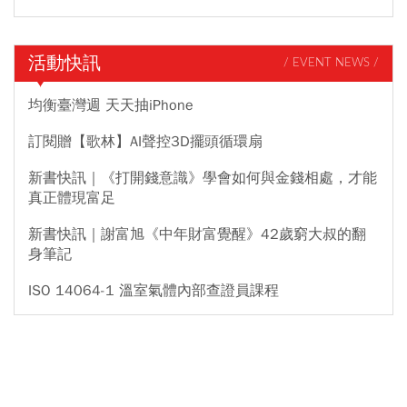
活動快訊
/ EVENT NEWS /
均衡臺灣週 天天抽iPhone
訂閱贈【歌林】AI聲控3D擺頭循環扇
新書快訊｜《打開錢意識》學會如何與金錢相處，才能
真正體現富足
新書快訊｜謝富旭《中年財富覺醒》42歲窮大叔的翻
身筆記
ISO 14064-1 溫室氣體內部查證員課程