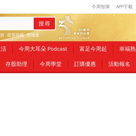
搜尋
資
股票抽籤
房地產
生活
今周大耳朵 Podcast
富足今周起
幸福熟
存股助理
今周學堂
訂購優惠
活動報名