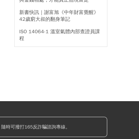
與金錢相處，才能真正體現富足
新書快訊｜謝富旭《中年財富覺醒》
42歲窮大叔的翻身筆記
ISO 14064-1 溫室氣體內部查證員課
程
隨時可撥打165反詐騙諮詢專線。