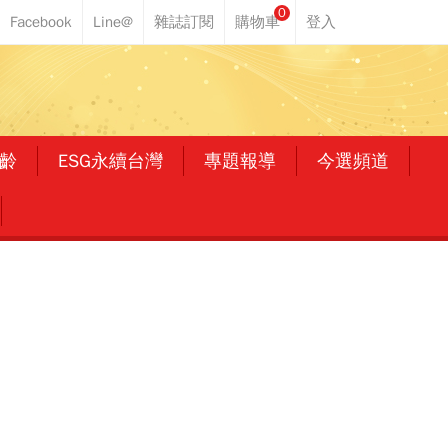
0
齡
ESG永續台灣
專題報導
今選頻道