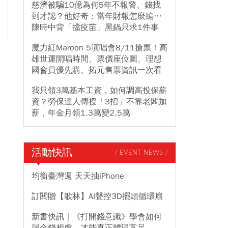
慈濟被騙10億為何5年不報警、錢找
到才認？他好奇：當年財報怎麼編…
陳時中背「擋疫苗」黑鍋只求1件事
魔力紅Maroon 5演唱會8/11搶票！高
雄世運開唱時間、票價座位圖、理想
國會員優先購、拓元售票資訊一次看
我只領3萬基本工資，如何調高投保薪
資？勞保達人傳授「3招」不靠老闆加
薪，年金月領1.3萬變2.5萬
活動快訊
/ EVENT NEWS /
均衡臺灣週 天天抽iPhone
訂閱贈【歌林】AI聲控3D擺頭循環扇
新書快訊｜《打開錢意識》學會如何