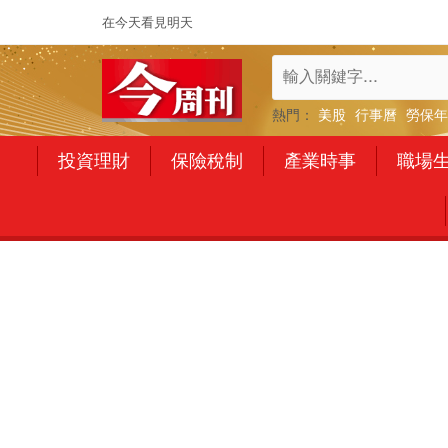
在今天看見明天
熱門：
美股
行事曆
勞保年
投資理財
保險稅制
產業時事
職場