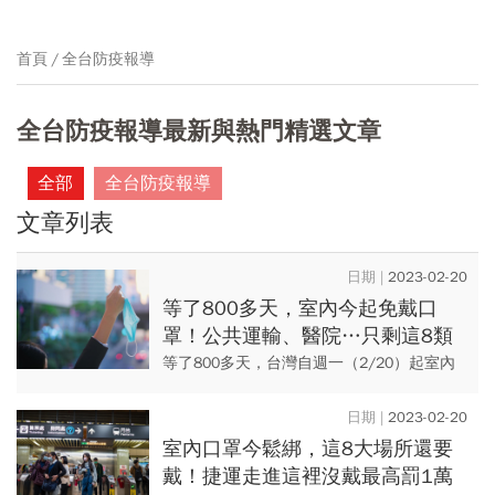
首頁
全台防疫報導
全台防疫報導最新與熱門精選文章
全部
全台防疫報導
文章列表
2023-02-20
等了800多天，室內今起免戴口
罩！公共運輸、醫院…只剩這8類
場所需配戴，3張表一次弄懂
等了800多天，台灣自週一（2/20）起室內
不用戴口罩了！除了醫療機構、醫事機構、
公共運輸及特定運具等8大場所需全程配戴口
2023-02-20
罩外，其他全面放寬...
室內口罩今鬆綁，這8大場所還要
戴！捷運走進這裡沒戴最高罰1萬