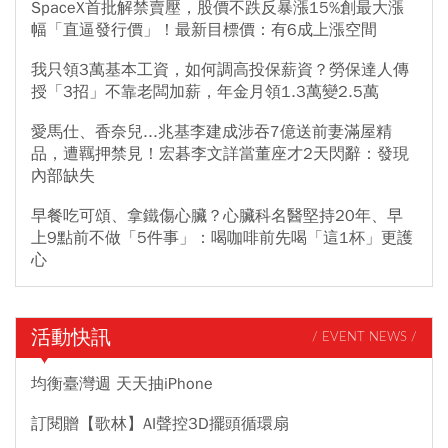
SpaceX首批解禁賣壓，股價不跌反暴漲15%創最大漲
幅「直逼發行價」！最新目標價：有6成上漲空間
我只領3萬基本工資，如何調高投保薪資？勞保達人傳
授「3招」不靠老闆加薪，年金月領1.3萬變2.5萬
愛馬仕、香奈兒...兆基李建成涉吞7億送前妻滿屋精
品，遭羈押禁見！宏碁李文詳當董座才2天閃辭：發現
內部缺失
早餐吃可頌、拿鐵傷心臟？心臟科名醫堅持20年、早
上9點前不做「5件事」：喝咖啡前先喝「這1杯」更護
心
活動快訊
/ EVENT NEWS /
均衡臺灣週 天天抽iPhone
訂閱贈【歌林】AI聲控3D擺頭循環扇