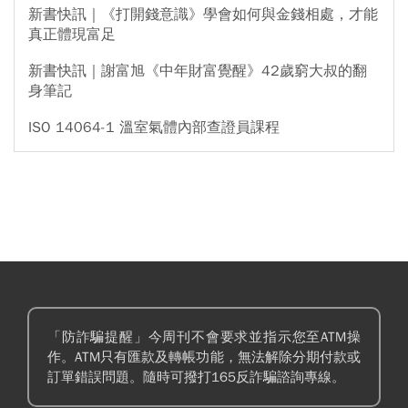
新書快訊｜《打開錢意識》學會如何與金錢相處，才能
真正體現富足
新書快訊｜謝富旭《中年財富覺醒》42歲窮大叔的翻
身筆記
ISO 14064-1 溫室氣體內部查證員課程
「防詐騙提醒」今周刊不會要求並指示您至ATM操
作。ATM只有匯款及轉帳功能，無法解除分期付款或
訂單錯誤問題。隨時可撥打165反詐騙諮詢專線。