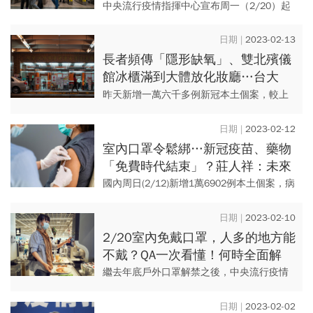
5...「2條件」最快5月降級全解禁
中央流行疫情指揮中心宣布周一（2/20）起
實施室內口罩鬆綁措施，除了醫療醫事機
構、公共運輸及特定運具等8大場所需全程配
2023-02-13
戴口罩外，其他場所室內...
長者頻傳「隱形缺氧」、雙北殯儀
館冰櫃滿到大體放化妝廳…台大
醫：「4個原因」讓急診應接不暇
昨天新增一萬六千多例新冠本土個案，較上
周日下降二成五，但新冠死亡人數高居不
下，前天八十二人，昨天也有五十七人，醫
2023-02-12
師研判部分年長者確診後不願服...
室內口罩令鬆綁…新冠疫苗、藥物
「免費時代結束」？莊人祥：未來
將比照流感模式，時間點曝光
國內周日(2/12)新增1萬6902例本土個案，病
例數持續下降，口罩鬆綁政策將在2月20日上
路。不過有醫師提醒，這也意味著「免費時
2023-02-10
代」要結束...
2/20室內免戴口罩，人多的地方能
不戴？QA一次看懂！何時全面解
封，專家建議：先做好2件事
繼去年底戶外口罩解禁之後，中央流行疫情
指揮中心最新宣布，考量四大面向決定放寬
室內戴口罩規定，除了「醫療照護機構」與
2023-02-02