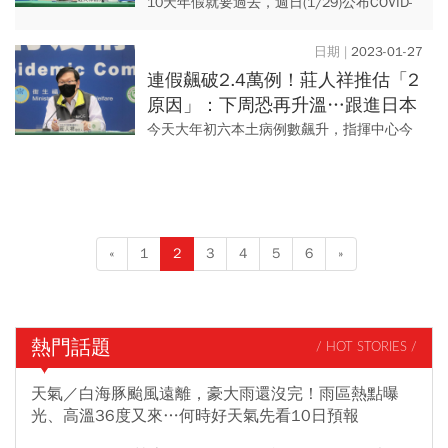
30歲男昏倒家中亡
10天年假就要過去，週日(1/29)公布COVID-
19新增27,105例本土病例，境外移入245
例，另外死亡個案有22例(其中1例為境外
2023-01-27
移...
連假飆破2.4萬例！莊人祥推估「2
原因」：下周恐再升溫…跟進日本
調降新冠等級？春節後先做這件事
今天大年初六本土病例數飆升，指揮中心今
公布新增2萬4109例本土個案，是繼除夕1月
21日新增2萬0773例本土個案，春節期間單
日最高病例數。...
«
1
2
3
4
5
6
»
熱門話題
/ HOT STORIES /
天氣／白海豚颱風遠離，豪大雨還沒完！雨區熱點曝
光、高溫36度又來…何時好天氣先看10日預報