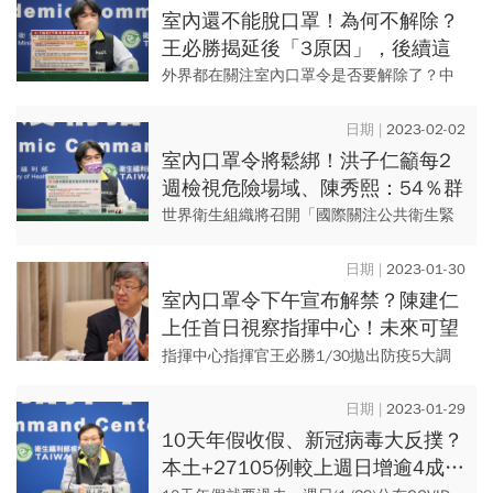
「公共運輸場域」仍強制戴口...
室內還不能脫口罩！為何不解除？
王必勝揭延後「3原因」，後續這
樣規畫開放方向
外界都在關注室內口罩令是否要解除了？中
央流行疫情指揮中心原規劃周四（2/2）宣布
第二階段的口罩鬆綁政策，不過，指揮官王
2023-02-02
必勝指出，「目前還在研...
室內口罩令將鬆綁！洪子仁籲每2
週檢視危險場域、陳秀熙：54％群
體免疫＋雙價疫苗已能保護
世界衛生組織將召開「國際關注公共衛生緊
急事件」（PHEIC）會議，決定是否將新冠肺
炎移除，影響全球防疫政策調整，指揮中心
2023-01-30
宣布將著手調整「確診...
室內口罩令下午宣布解禁？陳建仁
上任首日視察指揮中心！未來可望
輕症免通報、不強制「5＋n」
指揮中心指揮官王必勝1/30拋出防疫5大調
整重點，最優先為口罩、邊境政策，接著為
確診者隔離政策、確診者通報定義、傳染病
2023-01-29
降類，目前都已進行實質...
10天年假收假、新冠病毒大反撲？
本土+27105例較上週日增逾4成…