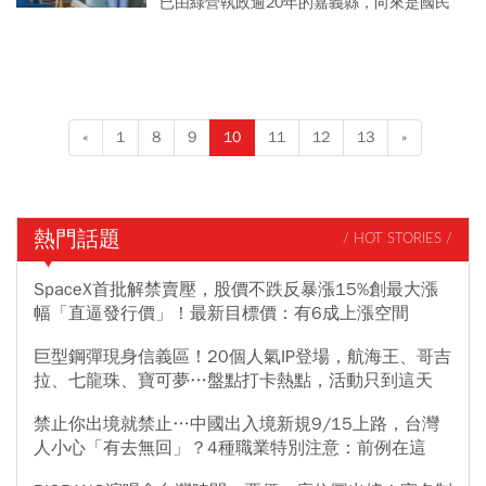
要如何讓綠地變藍天？
已由綠營執政逾20年的嘉義縣，向來是國民
黨的艱困選區，而國民黨副秘書長王育敏也
沒想過，自己會成為主將；今年8月，王育敏
一改先前「無參選規劃」...
«
1
8
9
10
11
12
13
»
熱門話題
/ HOT STORIES /
SpaceX首批解禁賣壓，股價不跌反暴漲15%創最大漲
幅「直逼發行價」！最新目標價：有6成上漲空間
巨型鋼彈現身信義區！20個人氣IP登場，航海王、哥吉
拉、七龍珠、寶可夢…盤點打卡熱點，活動只到這天
禁止你出境就禁止…中國出入境新規9/15上路，台灣
人小心「有去無回」？4種職業特別注意：前例在這