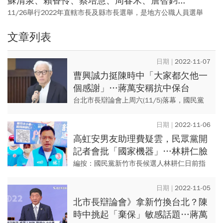
蘇清泉、賴香伶、蔡培慧、周春米、詹智鈞...
11/26舉行2022年直轄市長及縣市長選舉，是地方公職人員選舉
（111年九合一選舉或第3次九合一選舉）的一部份，也是直轄市自
文章列表
治法施行以來第8屆直轄市市長選舉、地方自治實施以來的第19屆縣
市長選舉。 今周刊陸續專訪2022年縣市長候選人，透過深入訪談讓
選民能夠更為了解每位候選人的背景、經歷與想法。
2022-11-07
曹興誠力挺陳時中「大家都欠他一
個感謝」…蔣萬安稱抗中保台
DNA「你爸去習家宴算啥DNA」
台北市長辯論會上周六(11/5)落幕，國民黨
台北市長候選人蔣萬安公開表示自己有「抗
中保台DNA」、並批綠營「綠共一家親」。
2022-11-06
聯電創辦人...
高虹安男友助理費疑雲，民眾黨開
記者會批「國家機器」…林耕仁臉
書寫千字文反擊
編按：國民黨新竹市長候選人林耕仁日前指
控，民眾黨新竹市長候選人高虹安聘雇男友
擔任立法院公費助理，涉嫌詐領助理費，民
2022-11-05
眾黨立法院黨團週日（11/...
北市長辯論會》拿新竹換台北？陳
時中挑起「棄保」敏感話題…蔣萬