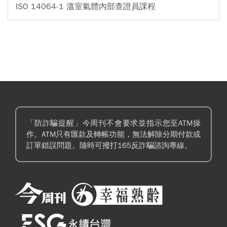
ISO 14064-1 溫室氣體內部查證員課程
「防詐騙提醒」今周刊不會要求並指示您至ATM操
作。ATM只有匯款及轉帳功能，無法解除分期付款或
訂單錯誤問題。隨時可撥打165反詐騙諮詢專線。