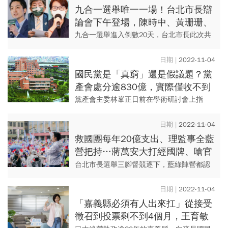
主要候選人，在第一輪...
九合一選舉唯一一場！台北市長辯
論會下午登場，陳時中、黃珊珊、
蔣萬安正面交鋒 流程一次看
九合一選舉進入倒數20天，台北市長此次共
有12人參選，選情逐漸白熱化！由TVBS、三
立電視共同舉辦的「台北市長選舉電視辯論
2022-11-04
會」於今（5）日1...
國民黨是「真窮」還是假議題？黨
產會處分逾830億，實際僅收不到
20億…關鍵卡在這！
黨產會主委林峯正日前在學術研討會上指
出，黨產會成立至今所做的行政處分應歸還
給國家的不當黨產，若以金錢計算超過830億
2022-11-04
元。 黨產會至今收...
救國團每年20億支出、理監事全藍
營把持…蔣萬安大打經國牌、嗆官
逼「民」反的背後意義是？
台北市長選舉三腳督競逐下，藍綠陣營都認
為只要各擁一定的支持者、讓支持者歸隊，
選舉末期很難有大規模棄保。 由於蔣萬安面
2022-11-04
臨民眾黨參選人黃珊...
「嘉義縣必須有人出來扛」從接受
徵召到投票剩不到4個月，王育敏