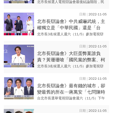
安黃珊珊接招這樣答
北市長候選人電視辯論會最後結論階段，民
進黨籍候選人陳時中，分享擔任防疫指揮官
近1000天感想，疫情已看到結束的曙光，並
2022-11-05
藉機回應自己並無阻攔疫...
北市長辯論會》中共威嚇武統，主
權獨立是「中華民國」還是「台
灣」？3個人這樣說自己的DNA…
北市長3名候選人週六（11/5）參加電視辯
論會，第三階段媒體提問，「是否支持中國
統一？」若答案是否定的，有什麼具體策略
2022-11-05
與做法？面對中國軍事恫...
北市長辯論會》大巨蛋弊案誰負
責？黃珊珊嗆「國民黨的弊案、柯
文哲來善後」
北市長3名候選人週六（11/5）參加電視辯
論會，第二階段交叉詰問由民進黨候選人陳
時中先提問。陳時中問，大巨蛋案經過馬英
2022-11-05
九、郝龍斌、柯文哲共1...
北市長辯論會》最有錢的城市，卻
變最舊的所在…蔣萬安「七問陳時
中」：不要讓全民困在大黑箱中
台北市長選舉電視辯論會週六（11/5）下午
登場，受邀的民進黨候選人陳時中、國民黨
候選人蔣萬安，以及無黨籍候選人黃珊珊3位
2022-11-05