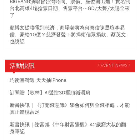
BIGBANG演唱會台灣時間、票價、座位圖出爐！實名制
台北高雄4場搶票日期、售票平台…GD/大聲/太陽全來
了
顏博文從聯電到慈濟，商場老將為何會信陳昱瑄李易
儒、豪給10億？慈濟發聲：將捍衛信眾捐款、蔡英文
也說話
活動快訊
/ EVENT NEWS /
均衡臺灣週 天天抽iPhone
訂閱贈【歌林】AI聲控3D擺頭循環扇
新書快訊｜《打開錢意識》學會如何與金錢相處，才能
真正體現富足
新書快訊｜謝富旭《中年財富覺醒》42歲窮大叔的翻
身筆記