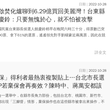
2022-10-28
啟焚化爐聊到6.29億買回美麗灣！台東縣
慶鈴：只要無愧於心，就不怕被攻擊
國民黨台東縣長侯選人饒慶鈴稍早在晚間六時三十分，得票數已突
000票、拿下61%的選票，遙遙領先對手劉櫂豪近兩萬票，因此在競
詳全文
2022-10-28
保」得利者最熱衷複製貼上…台北市長選
P若棄保會再奏效？陳時中、蔣萬安都該
合一選舉中，在縣市長角力部份，包括台北市、桃園市、新竹市、
都出現「三腳督」情形，棄保操作也在這些縣市被拿出來操作，不
是簡...