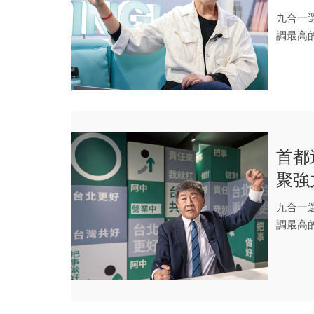
九合一
調最高
據。
首都
聚強
九合一
調最高
據。