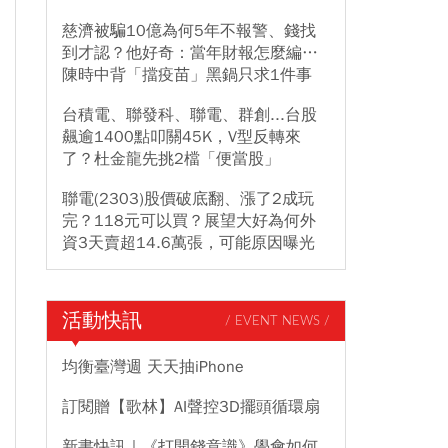
慈濟被騙10億為何5年不報警、錢找
到才認？他好奇：當年財報怎麼編…
陳時中背「擋疫苗」黑鍋只求1件事
台積電、聯發科、聯電、群創...台股
飆逾1400點叩關45K，V型反轉來
了？杜金龍先挑2檔「便當股」
聯電(2303)股價破底翻、漲了2成玩
完？118元可以買？展望大好為何外
資3天賣超14.6萬張，可能原因曝光
活動快訊
/ EVENT NEWS /
均衡臺灣週 天天抽iPhone
訂閱贈【歌林】AI聲控3D擺頭循環扇
新書快訊｜《打開錢意識》學會如何