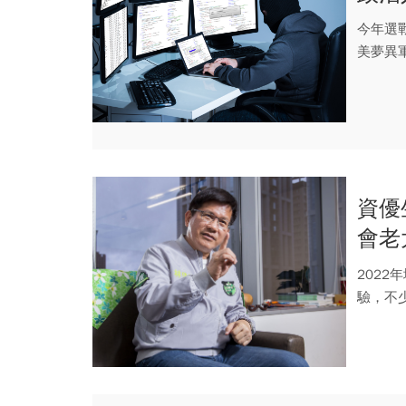
今年選
美夢異
他地方選.
資優
會老
過才
202
驗，不
佳作，但.