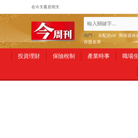
在今天看見明天
熱門：
月配息etf
勞保退休
存股名單
投資理財
保險稅制
產業時事
職場