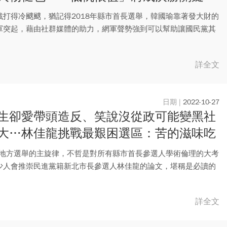
戰打得冷颼颼，猶記得2018年縣市首長選舉，韓國瑜靠著發大財的
軍突起，藉由社群媒體的助力，網軍聲勢強到可以幫助讓國民黨其
..
詳全文
2022-10-27
生卻愛帶頭造反、笑說沒從政可能變黑社
大…林佳龍挑戰最艱困選區：苦的滋味吃
知道
2年地方選舉的主旋律，不哲是對所有縣市首長參選人學術倫理的大考
少人會推崇民進黨籍新北市長參選人林佳龍的論文，堪稱是必讀的
..
詳全文