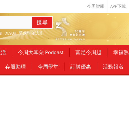
搜尋
金
00939
勞保年金試算
生活
今周大耳朵 Podcast
富足今周起
幸福熟
存股助理
今周學堂
訂購優惠
活動報名