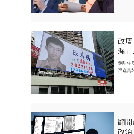
政壇
漏」
變羞
距離年
跟進高
人能力挺.
翻開
政治