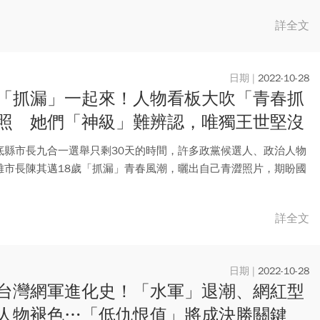
詳全文
2022-10-28
「抓漏」一起來！人物看板大吹「青春抓
照 她們「神級」難辨認，唯獨王世堅沒
回：這是我的初心
底縣市長九合一選舉只剩30天的時間，許多政黨候選人、政治人物
雄市長陳其邁18歲「抓漏」青春風潮，曬出自己青澀照片，期盼國
..
詳全文
2022-10-28
台灣網軍進化史！「水軍」退潮、網紅型
人物褪色…「低仇恨值」將成決勝關鍵