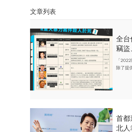
文章列表
全台
竊盜
多
「20
除了提
單；從..
首都
北人