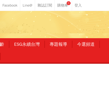
0
齡
ESG永續台灣
專題報導
今選頻道