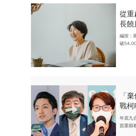
從重
長饒
編按：
破54,
選總...
「棄
戰柯
警覺
年底九
苗栗縣
過棄保不