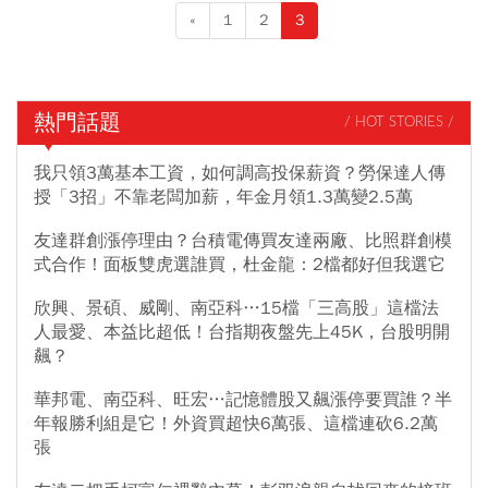
«
1
2
3
熱門話題
/ HOT STORIES /
我只領3萬基本工資，如何調高投保薪資？勞保達人傳
授「3招」不靠老闆加薪，年金月領1.3萬變2.5萬
友達群創漲停理由？台積電傳買友達兩廠、比照群創模
式合作！面板雙虎選誰買，杜金龍：2檔都好但我選它
欣興、景碩、威剛、南亞科…15檔「三高股」這檔法
人最愛、本益比超低！台指期夜盤先上45K，台股明開
飆？
華邦電、南亞科、旺宏…記憶體股又飆漲停要買誰？半
年報勝利組是它！外資買超快6萬張、這檔連砍6.2萬
張