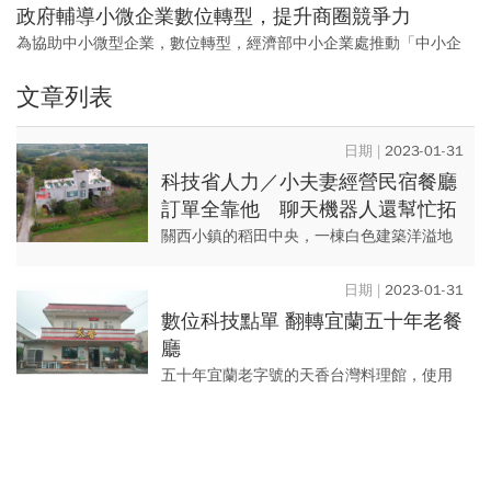
政府輔導小微企業數位轉型，提升商圈競爭力
為協助中小微型企業，數位轉型，經濟部中小企業處推動「中小企
業數位共好計畫」，協助產業升級，並且連結中小微同業的資源，
文章列表
創業商家、市場與消費者三贏的產業數位共好環境。
2023-01-31
科技省人力／小夫妻經營民宿餐廳
訂單全靠他 聊天機器人還幫忙拓
客源
關西小鎮的稻田中央，一棟白色建築洋溢地
中海風情，這裡正是托斯卡尼民宿餐廳，猶
如世外桃源般的景象，深受老顧客歡迎，但
2023-01-31
也因為地址偏僻，加上過去經...
數位科技點單 翻轉宜蘭五十年老餐
廳
五十年宜蘭老字號的天香台灣料理館，使用
在地當季食材，用創意將經典美食激盪出新
口味，更透過科技整合上菜系統，建立客戶
喜好資訊，讓餐廳作業更有效...