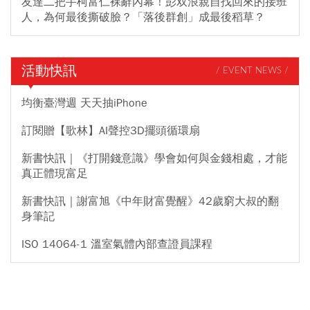
友達二把手柯富仁裸辭內幕！彭双浪親自找回來的接班
人，為何最後撕破臉？「落後群創」成最後稻草？
活動快訊
/ EVENT NEWS /
均衡臺灣週 天天抽iPhone
訂閱贈【歌林】AI聲控3D擺頭循環扇
新書快訊｜《打開錢意識》學會如何與金錢相處，才能
真正體現富足
新書快訊｜謝富旭《中年財富覺醒》42歲窮大叔的翻
身筆記
ISO 14064-1 溫室氣體內部查證員課程