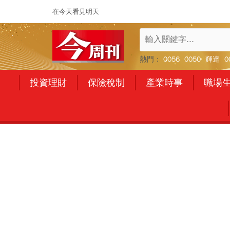
在今天看見明天
熱門：
0056
0050
輝達
0
投資理財
保險稅制
產業時事
職場