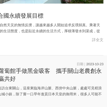
合國永續發展目標
自然天災的無情反撲，讓越來越多人開始追求反璞歸真。乘著天
的生活態度，也是貼近永續的生活方式，厚積薄發水到渠成，從
凸顯土地價值並兼顧實際經濟產值，台東，與國際同步打造永續
詳全文
2023-10-23
蘿蔔館手做黑金吸客 攜手關山老農創永
三贏共好
造訪台東關山，這座東臨海岸山脈、西傍中央山脈，處處可見稻浪
山城小鎮，除了嘗一口早年進貢日本天皇的御用米，很多人可能不
勞客...