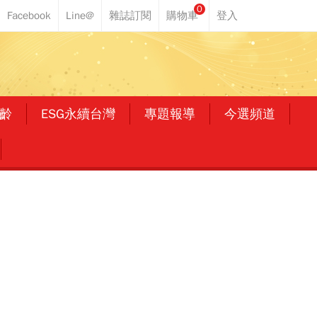
0
齡
ESG永續台灣
專題報導
今選頻道