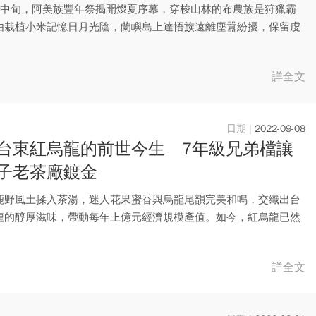
月中旬，阿美族豐年祭揭開燦夏序幕，穿梭山林的布農族是狩獵霸
由栽植小米記憶日月光陰，蘭嶼島上達悟族遠離塵囂紛擾，保留虔
漁獵...
詳全文
2022-09-08
台東紅烏龍的前世今生 7年級兄弟檔讓
子老茶廠鍍金
鹿野風土揉入茶湯，迷人花果蜜香與烏龍尾韻完美和鳴，交織出台
龍的醇厚滋味，帶動每年上億元經濟規模產值。如今，紅烏龍已然
農特...
詳全文