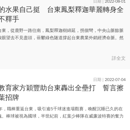
2022-08-01
的水果自己挺 台東鳳梨釋迦華麗轉身全
不釋手
台東，從鹿野一路往南，鳳梨釋迦樹綿延，拐個彎，中央山脈餘脈
放眼望去不見盡頭，蓊鬱綠色隧道撐起台東農業外銷經濟命脈。然
國大...
詳全文
2022-07-04
教育家方穎豐助台東轟出全壘打 誓言擦
葉招牌
4年，職棒重返台東，吸引逾5千球迷進場觀賽，喚醒沉睡已久的在
魂。棒球被視為國球，半世紀前，紅葉少棒隊在威廉波特賽的奮力
紅...