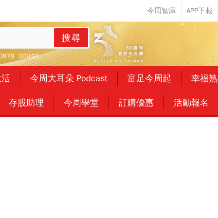
搜尋
0878
00940
生活
今周大耳朵 Podcast
富足今周起
幸福熟
存股助理
今周學堂
訂購優惠
活動報名