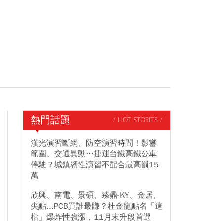
熱門話題
/ HOT STORIES /
漢光演習斷網、防空演習時間！影響
範圍、交通異動…捷運台鐵高鐵公車
停駛？城鎮韌性演習不配合最高罰15
萬
欣興、南電、景碩、臻鼎-KY、金居、
尖點...PCB買誰最賺？杜金龍點名「這
檔」爆炸性強漲，11月末升段首選