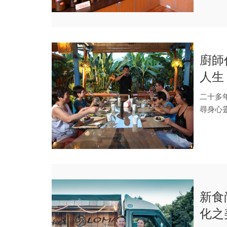
廚師
人生
二十多
尋身心
途，必須
新食
化之