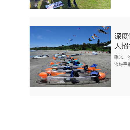
深度
人招
陽光、
浪好手
舟、風帆