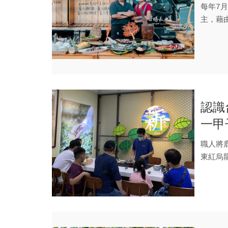
每年7
主，藉
誠信仰與
認識
一甲
職人將
東紅烏
成為台東