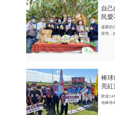
自己
民愛
盛夏的
坡地，
而去年中
棒球
亮紅
睽違1
地棒球
一擊，讓