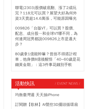
聯電(2303)股價破底翻、漲了2成玩
完？118元可以買？展望大好為何外
資3天賣超14.6萬張，可能原因曝光
009826「台版VT」可以買？股價、
配息、成分股…和全球VT哪不同，為
何連周冠男都說009826上市是邁大
步？
80歲拿1億能幹嘛？曾捨不得搭計程
車，他身價8億後醒悟「40~60歲是花
錢黃金期」：這3件事花錢別手軟
活動快訊
/ EVENT NEWS /
均衡臺灣週 天天抽iPhone
訂閱贈【歌林】AI聲控3D擺頭循環扇