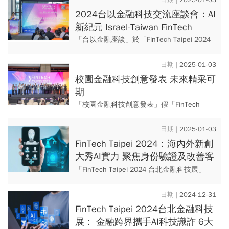
上，台新...
2024台以金融科技交流座談會：AI
新紀元 Israel-Taiwan FinTech
Seminar 台以金融座談，共創金融
「台以金融座談」於「FinTech Taipei 2024
科技與AI的新紀元
台北金融科技展」場地中展開，與會者暢談
台灣及以色列的金融科技結合AI的現況與未
2025-01-03
來...
校園金融科技創意發表 未來精采可
期
「校園金融科技創意發表」假「FinTech
Taipei 2024 台北金融科技展」場地發佈，現
場共有四組團隊發表自身研金融科技創意，
2025-01-03
分別為...
FinTech Taipei 2024：海內外新創
大秀AI實力 聚焦身份驗證及改善客
戶體驗
「FinTech Taipei 2024 台北金融科技展」
上，來自海內外的新創公司大秀AI實力，無
論是在身份驗證、防止金融詐欺、風險管
2024-12-31
理、協...
FinTech Taipei 2024台北金融科技
展： 金融跨界攜手AI科技識詐 6大