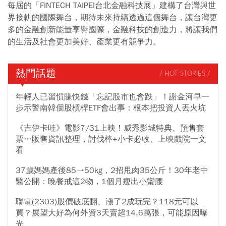
每屆的「FINTECH TAIPEI台北金融科技展」建構了台灣與世
界接軌的國際舞台，期待未來持續透過這個舞台，讓台灣更
多的金融創新能量享譽國際，金融科技的創造力，將讓我們
的生活及社會更加美好、產業更有競爭力。
熱門話題
/ HOT STORIES /
年輕人已習慣賺快錢「忘記股市也會跌」！謝金河早一
步示警南韓個股槓桿ETF會出事：根本把投資人丟火坑
《吉伊卡哇》電影7/31上映！威秀影城特典、預售套
票…販售資訊整理，討伐棒+小卡必收、上映戲院一文
看
37歲媽媽產後85→50kg，2招甩肉35公斤！30年老中
醫公開：晚餐戒這2物，1個月瘦出小蠻腰
聯電(2303)股價破底翻、漲了2成玩完？118元可以
買？展望大好為何外資3天賣超14.6萬張，可能原因曝
光