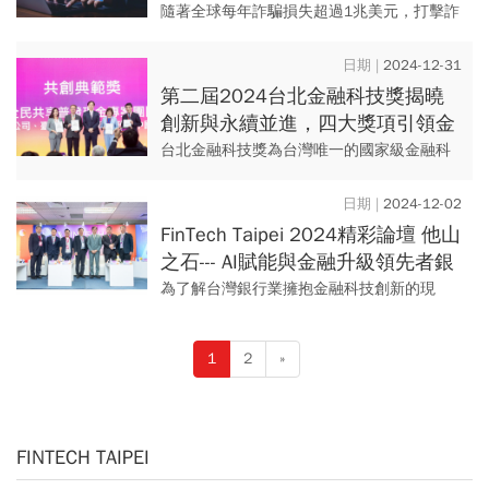
模型從偵測到預警 神鬼鬥智全面打
隨著全球每年詐騙損失超過1兆美元，打擊詐
擊犯罪
騙已成為各國重點議題。在「FinTech Taipei
2024 台北金融科技展」上，台灣金融業與
2024-12-31
新...
第二屆2024台北金融科技獎揭曉
創新與永續並進，四大獎項引領金
融未來
台北金融科技獎為台灣唯一的國家級金融科
技競賽，此獎由金管會指導，金融總會及金
融研訓院共同主辦，芬恩特創新聚落及金融
2024-12-02
科技創新園區執行。依循金管...
FinTech Taipei 2024精彩論壇 他山
之石--- AI賦能與金融升級領先者銀
行經驗分享
為了解台灣銀行業擁抱金融科技創新的現
狀，台灣金融研訓院金融研究所進行全台30
家銀行業金融科技大調查，依金融科技的投
1
2
»
入資源與數位轉型的成效分為...
FINTECH TAIPEI