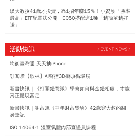
淡大教授41歲才投資，靠1招年賺15％！小資族「勝率
最高」ETF配置法公開：0050搭配這1種「越簡單越好
賺」
活動快訊
/ EVENT NEWS /
均衡臺灣週 天天抽iPhone
訂閱贈【歌林】AI聲控3D擺頭循環扇
新書快訊｜《打開錢意識》學會如何與金錢相處，才能
真正體現富足
新書快訊｜謝富旭《中年財富覺醒》42歲窮大叔的翻
身筆記
ISO 14064-1 溫室氣體內部查證員課程