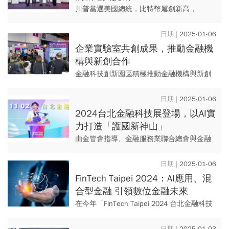
川普當選美國總統，比特幣屢創新高，
RWA（現實世界資產）的戰場也從金融戰場
擴展到國際競爭！面對這嶄新的機遇，台灣
2025-01-06
有哪些機會和挑戰？ ...
企業實驗室共創成果，推動金融機
構與新創合作
金融科技創新園區積極推動金融機構與新創
業者的共創合作，本次展示11項產創共同開
發或跨金融機構聯合實證所促成的創新成
2025-01-06
果，包括科技防詐聯合學習、...
2024台北金融科技展登場，以AI實
力打造「護國新神山」
由金管會指導、金融服務業聯合總會與金融
研訓院共同籌辦的「FinTech Taipei 2024台
北金融科技展」在11月1日、2日於台北世貿
2025-01-06
中...
FinTech Taipei 2024：AI應用、混
合型金融 引領數位金融未來
在今年「FinTech Taipei 2024 台北金融科技
展」中，多場精采論壇帶來腦力激盪！在
「未來金融視野：國際前瞻洞見」座談會
2025-01-03