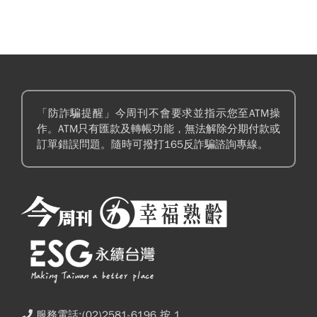
「防詐騙提醒」今周刊不會要求並指示您至ATM操
作。ATM只有匯款及轉帳功能，無法解除分期付款或
訂單錯誤問題。隨時可撥打165反詐騙諮詢專線。
服務電話:(02)2581-6196 按 1