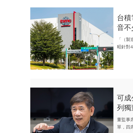
台積
音不
求
「（製
昭針對
造地區的
可成
列獨
東爭
董監事
單，四