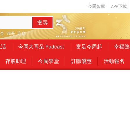
搜尋
金
鴻海
升息
生活
今周大耳朵 Podcast
富足今周起
幸福熟
存股助理
今周學堂
訂購優惠
活動報名