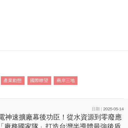
產業動態
國際瞭望
兩岸三地
2025-05-14
電神速擴廠幕後功臣！從水資源到零廢應
..「廠務國家隊」打造台灣半導體最強後盾