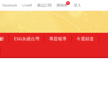
0
齡
ESG永續台灣
專題報導
今選頻道