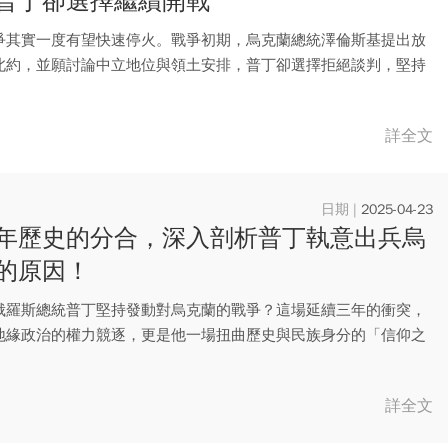
普丁卻選擇繼續開戰
爭其實一度有望快速停火。戰爭初期，烏克蘭總統澤倫斯基提出放
北約，並願討論中立地位與領土安排，普丁卻選擇拒絕談判，堅持
，甚...
詳全文
2025-04-23
年歷史的分合，深入剖析普丁執意出兵烏
的原因！
俄羅斯總統普丁堅持發動對烏克蘭的戰爭？這場延續三年的衝突，
地緣政治的權力競逐，更是他一場扭曲歷史與民族身分的「信仰之
他親...
詳全文