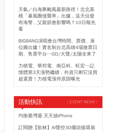
天氣／白海豚颱風最新路徑！北北基
桃「暴風圈侵襲率」出爐，這天估發
布海警，父親節會影響嗎？10日報先
看
BIGBANG演唱會台灣時間、票價、座
位圖出爐！實名制台北高雄4場搶票日
期、售票平台…GD/大聲/太陽全來了
力積電、華邦電、南亞科、旺宏…記
憶體第3天漲勢繼續，外資只剩它沒買
超還賣！力積電漲停原因曝光
活動快訊
/ EVENT NEWS /
均衡臺灣週 天天抽iPhone
訂閱贈【歌林】AI聲控3D擺頭循環扇