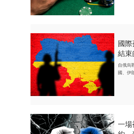
國際
結束
自俄烏
國、伊
實質的軍
一場