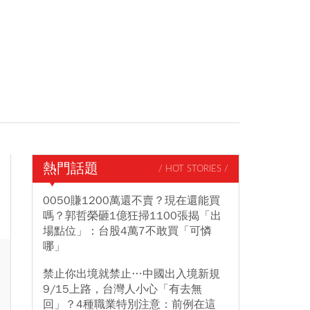
熱門話題
/ HOT STORIES /
0050賺1200萬還不賣？現在還能買
嗎？郭哲榮砸1億狂掃1100張揭「出
場點位」：台股4萬7不敢買「可憐
哪」
禁止你出境就禁止…中國出入境新規
9/15上路，台灣人小心「有去無
回」？4種職業特別注意：前例在這