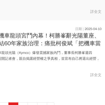
..
詳全文
2025-04-10
機車龍頭宮鬥內幕！柯勝峯辭光陽董座、
結60年家族治理：痛批柯俊斌「把機車當
產業、事事省錢」
車龍頭光陽（Kymco）爆發震撼家族內鬥，董事長柯勝峯週四
10)召開記者會，親自揭露經營權之爭真相，並宣布自己將退出經營，
.
詳全文