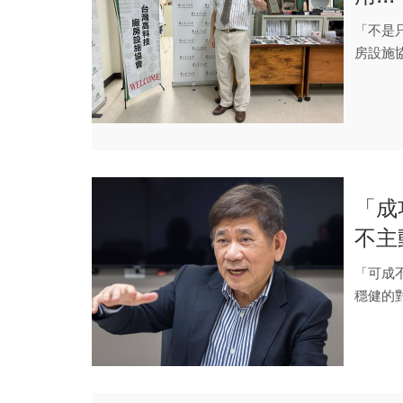
「不是
房設施
圓廠能持
「成
不主
「可成
穩健的
自己始終