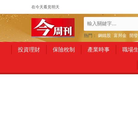
在今天看見明天
熱門：
鋼鐵股
富邦金
開發
投資理財
保險稅制
產業時事
職場