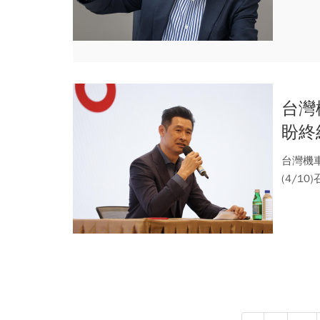
長王亞倫.
台灣
盼終
夕陽
台灣機
(4/
呼籲終..