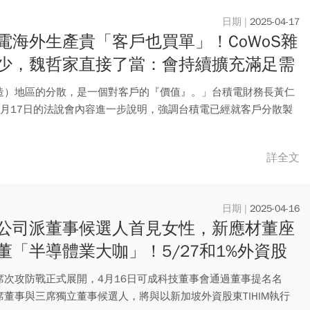
2025-04-17
電海外生產貴「客戶也買單」！CoWoS雜
少，魏哲家直接了當：會持續擴充滿足需
造）地區的分散，是一個對客戶的『價值』。」台積電財務長黃仁
4月17日的法說會內容進一步說明，強調台積電已經就客戶分散製
需...
詳全文
2025-04-16
公司派董事候選人首見女性，新應材董座
董「半導體業大咖」！5/27和1%外資股
席次，最新配息出爐
席次攻防戰正式展開，4月16日可成科技董事會通過董事提名名
席董事與三席獨立董事候選人，將與以新加坡外資股東TIHIM執行