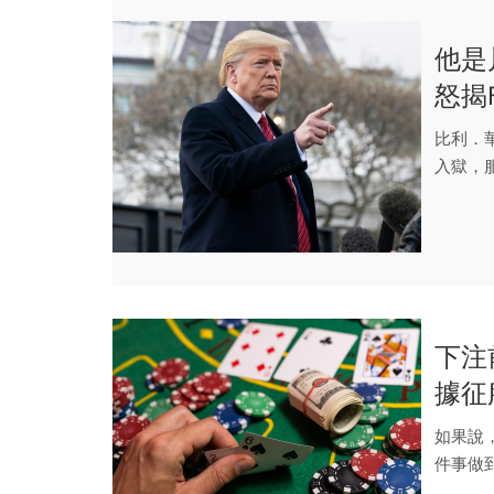
他是
怒揭
比利．
入獄，服
下注
據征
如果說
件事做
最成功的