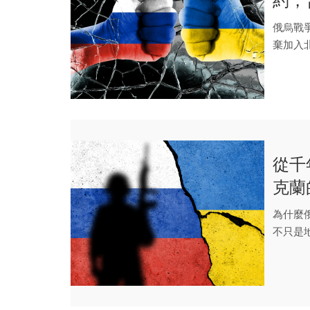
約，
俄烏戰
棄加入
繼續攻擊
從千
克蘭
為什麼
不只是
戰」。從