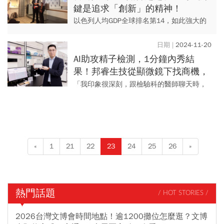
鍵是追求「創新」的精神！
以色列人均GDP全球排名第14，如此強大的
實力關鍵在於創新精神，而台灣可借鏡不同
國家的優點，找出我們可以發揮與學習的空
2024-11-20
間。
AI助攻精子檢測，1分鐘內秀結
果！邦睿生技從顯微鏡下找商機，
檢測設備獲FDA認證...全球53個國
「我印象很深刻，跟檢驗科的醫師聊天時，
家都在用
我問說『檢驗科最複雜的是什麼』？」邦睿
生技董事長徐振騰談起創業緣起，回憶起一
段過往，「對方說『就是精子...
«
1
21
22
23
24
25
26
»
熱門話題
/ HOT STORIES /
2026台灣文博會時間地點！逾1200攤位怎麼逛？文博