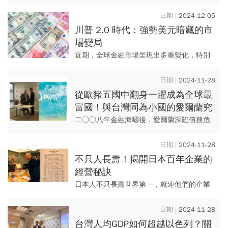
夢。」週一（12/9），台積電創辦人張忠謀
在他的最新著作、《張忠謀自傳》全集的新
2024-12-05
書發表會上，談起...
川普 2.0 時代：強勢美元暗藏的市
場變局
近期，全球金融市場呈現出多重變化，特別
是美元指數與比特幣的強勢表現，成為市場
的焦點。然而，在11月感恩節前後，這兩大
2024-11-28
資產的漲勢似乎進入了「變...
從歐豬五國中翻身一躍成為全球最
富國！與台灣同為小國的愛爾蘭究
竟做對了什麼？
二○○八年金融海嘯後，愛爾蘭深陷債務危
機淪為歐豬五國，但在短短的三年內他們就
走出困境，成為全球最富裕國家，深入了解
2024-11-28
其崛起之路…
不只人長壽！揭開日本百年企業的
經營秘訣
日本人不只長壽世界第一，就連他們的企業
也歷史悠久，超過百年的企業就有2萬多間數
字驚人！一起揭開其經營祕訣…
2024-11-28
台灣人均GDP如何超越以色列？關