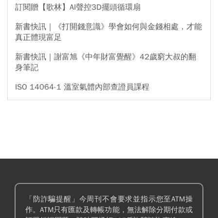
訂閱贈【歌林】AI聲控3D擺頭循環扇
新書快訊｜《打開錢意識》學會如何與金錢相處，才能
真正體現富足
新書快訊｜謝富旭《中年財富覺醒》42歲窮大叔的翻
身筆記
ISO 14064-1 溫室氣體內部查證員課程
「防詐騙提醒」今周刊不會要求並指示您至ATM操
作。ATM只有匯款及轉帳功能，無法解除分期付款或