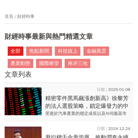
首頁
財經時事
財經時事最新與熱門精選文章
全部
焦點新聞
科技線上
金融風雲
產業動態
國際瞭望
兩岸三地
文章列表
2025-01-08
精密零件黑馬飆漲創新高》徐黎芳
的法人選股策略，鎖定爆發力的中
小型股
受惠於汽車產業的穩定成長以及AI伺服器市
場的擴大，精密金屬零件製造的宇隆（代
號：2233）成為市場焦點。短短四個月，股
2024-12-24
價飆漲逾80%！這匹黑...
尹衍樑千金尹崇恩，推動潤泰永續