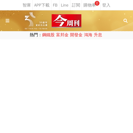
0
熱門：
鋼鐵股
富邦金
開發金
鴻海
升息