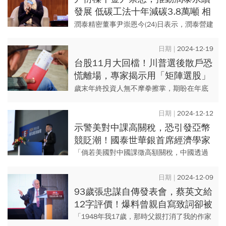
發展 低碳工法十年減碳3.8萬噸 相
當於百座大安森林公園吸碳量
潤泰精密董事尹崇恩今(24)日表示，潤泰營建
團隊透過低碳工法，十年共計減少38,452噸
二氧化碳排放量，相當於100座大安森林公園
2024-12-19
每年的碳吸...
台股11月大回檔！川普選後散戶恐
慌離場，專家揭示用「矩陣選股」
年底搶賺紅包錢
歲末年終投資人無不摩拳擦掌，期盼在年底
前，搶賺紅包行情。但11月單月散戶資金狂
減1,770億元，創下歷史最大減額，投資人如
2024-12-12
何在波動中找到機會...
示警美對中課高關稅，恐引發亞幣
競貶潮！國泰世華銀首席經濟學家
為何用「亂世繁花」形容2025年
「倘若美國對中國課徵高額關稅，中國透過
局勢？
將人民幣貶值以回擊，恐引發亞幣競貶
潮。」國泰世華銀行首席經濟學家林啟超在
2024-12-09
「第五屆臺北經濟論壇」專講時表...
93歲張忠謀自傳發表會，蔡英文給
12字評價！爆料曾親自寫致詞卻被
退稿「張忠謀對每件事都很要求」
「1948年我17歲，那時父親打消了我的作家