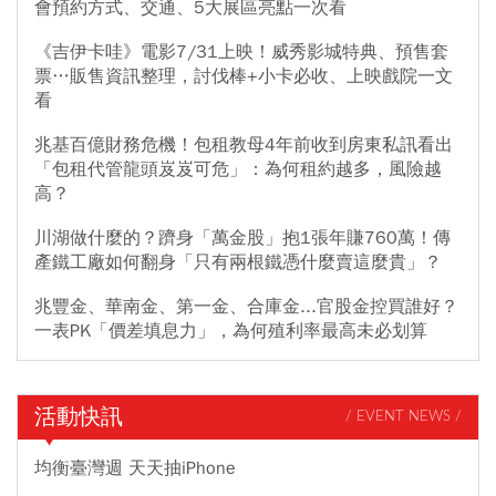
會預約方式、交通、5大展區亮點一次看
《吉伊卡哇》電影7/31上映！威秀影城特典、預售套
票…販售資訊整理，討伐棒+小卡必收、上映戲院一文
看
兆基百億財務危機！包租教母4年前收到房東私訊看出
「包租代管龍頭岌岌可危」：為何租約越多，風險越
高？
川湖做什麼的？躋身「萬金股」抱1張年賺760萬！傳
產鐵工廠如何翻身「只有兩根鐵憑什麼賣這麼貴」？
兆豐金、華南金、第一金、合庫金...官股金控買誰好？
一表PK「價差填息力」，為何殖利率最高未必划算
活動快訊
/ EVENT NEWS /
均衡臺灣週 天天抽iPhone