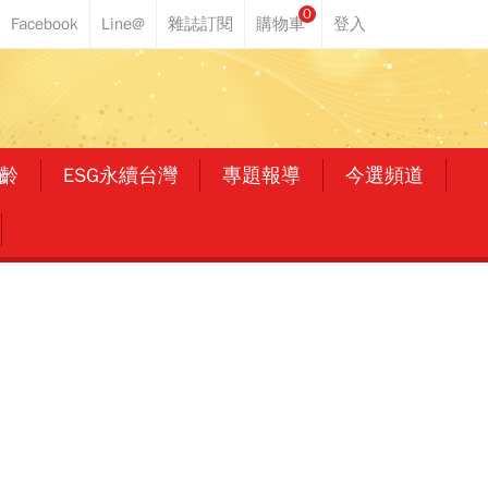
0
齡
ESG永續台灣
專題報導
今選頻道