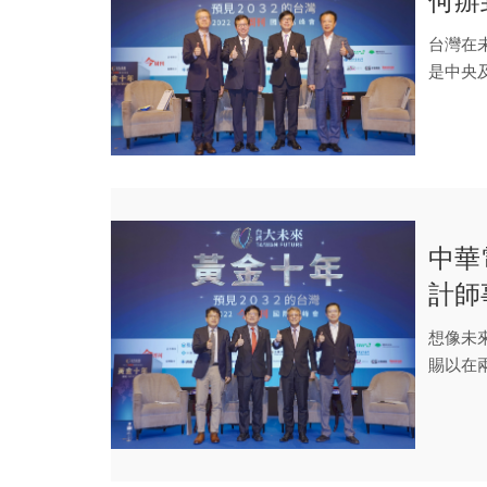
何辦
關鍵
台灣在
是中央
發展下去。
中華
計師
越！
想像未
賜以在
3D、4D