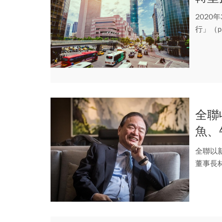
202
行」（p
全聯
魚、
律」
全聯以
董事長
也和他最