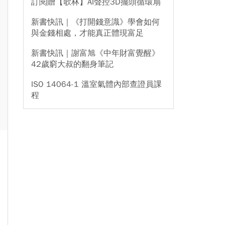
訂閱贈【歌林】AI聲控3D擺頭循環扇
新書快訊｜《打開錢意識》學會如何
與金錢相處，才能真正體現富足
新書快訊｜謝富旭《中年財富覺醒》
42歲窮大叔的翻身筆記
ISO 14064-1 溫室氣體內部查證員課
程