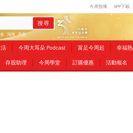
搜尋
金
鴻海
升息
生活
今周大耳朵 Podcast
富足今周起
幸福熟
存股助理
今周學堂
訂購優惠
活動報名