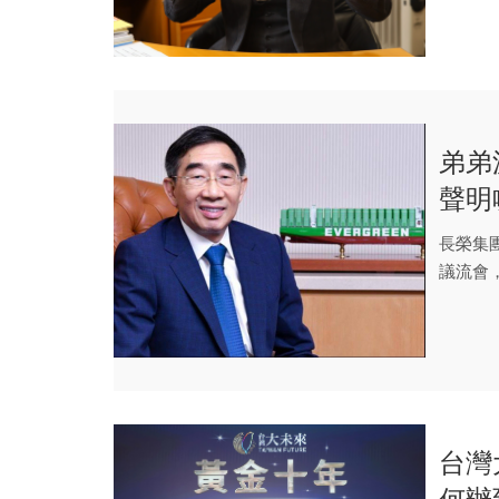
弟弟
聲明
歧見
長榮集
議流會
股東身份.
台灣