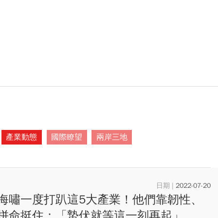
產業動態
國際瞭望
兩岸三地
2022-07-20
海嘯一度打趴這5大產業！他們靠韌性、
拼命挺住：「蟄伏就等這一刻再起」