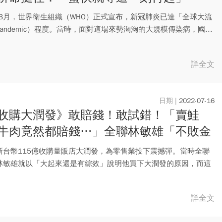
0年3月，世界衛生組織（WHO）正式宣布，新冠肺炎已達「全球大流
andemic）程度。當時，面對這場來勢洶洶的大規模傳染病，國...
詳全文
2022-07-16
收購大潤發》敢賠錢！敢試錯！「賣鮭
牛肉竟然都賠錢…」全聯林敏雄「不敗金
變身全台年賣千億最大超市
新台幣115億收購量販店大潤發，為零售業投下震撼彈。當時全聯
林敏雄就以「大起來還是有綜效」說明他買下大潤發的原因，而這
初...
詳全文