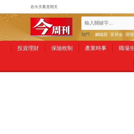
在今天看見明天
熱門：
鋼鐵股
富邦金
開發
投資理財
保險稅制
產業時事
職場