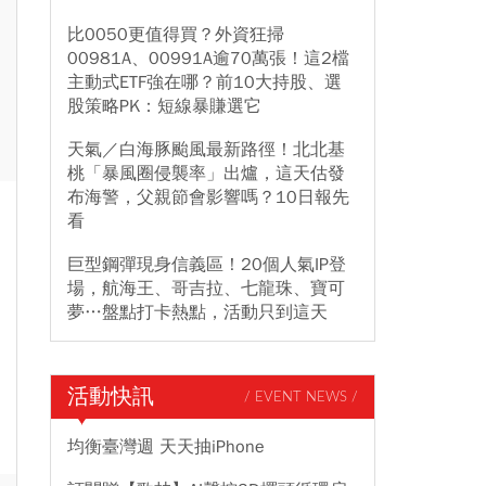
比0050更值得買？外資狂掃
00981A、00991A逾70萬張！這2檔
主動式ETF強在哪？前10大持股、選
股策略PK：短線暴賺選它
天氣／白海豚颱風最新路徑！北北基
桃「暴風圈侵襲率」出爐，這天估發
布海警，父親節會影響嗎？10日報先
看
巨型鋼彈現身信義區！20個人氣IP登
場，航海王、哥吉拉、七龍珠、寶可
夢…盤點打卡熱點，活動只到這天
活動快訊
/ EVENT NEWS /
均衡臺灣週 天天抽iPhone