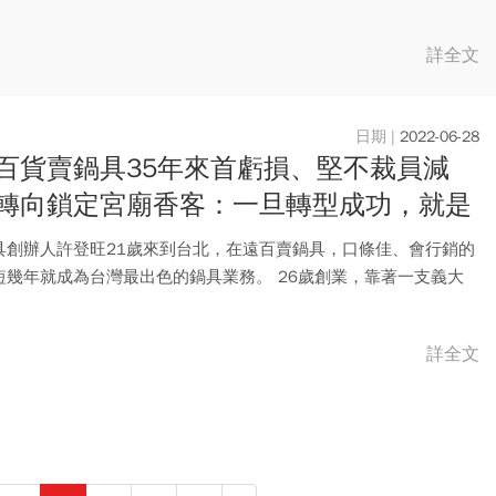
詳全文
2022-06-28
百貨賣鍋具35年來首虧損、堅不裁員減
轉向鎖定宮廟香客：一旦轉型成功，就是
鐵金鋼！
具創辦人許登旺21歲來到台北，在遠百賣鍋具，口條佳、會行銷的
短幾年就成為台灣最出色的鍋具業務。 26歲創業，靠著一支義大
詳全文