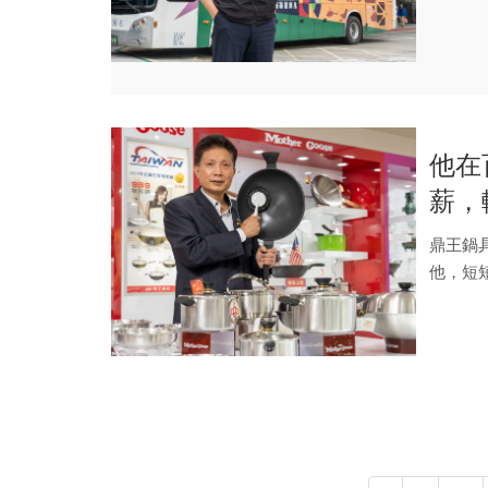
偶爾...
他在
薪，
無敵
鼎王鍋
他，短
利...