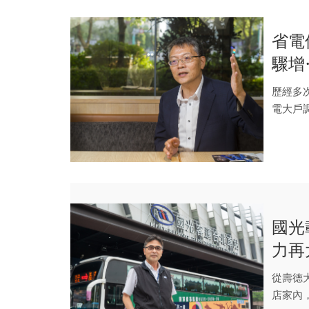
省電
驟增
上
歷經多
電大戶
下...
國光
力再
得做
從壽德
店家內