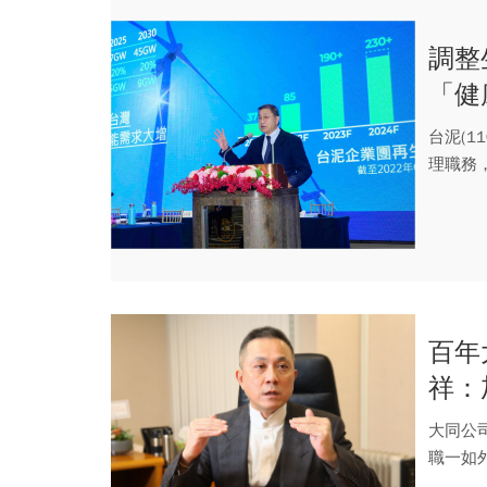
調整
「健
台泥(1
理職務
百年
祥：
大同公
職一如
示，最近