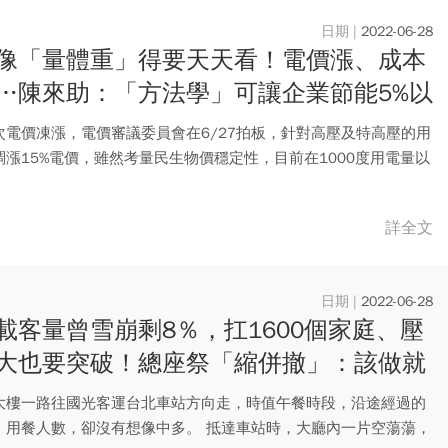
2022-06-28
像「量體重」得要天天看！電價漲、成本
…陳來助：「方法學」可讓企業節能5%以
次電價凍漲，電價審議委員會在6/27拍板，針對高壓及特高壓的用
調漲15%電價，雖然考量民生物價穩定性，目前在1000度用電量以
詳全文
2022-06-28
載客量曾雪崩剩8％，扛1600個家庭、壓
大也要突破！總座祭「縮併撤」：該做就
下去
大樓一路往國光客運台北車站方向走，時值午餐時段，沿途經過的
，用餐人數，卻沒有想像中多。 抵達車站時，大廳內一片空蕩蕩，