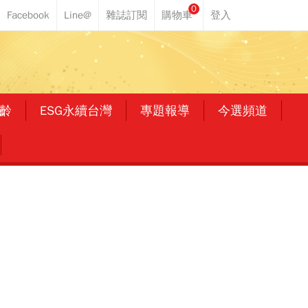
0
齡
ESG永續台灣
專題報導
今選頻道