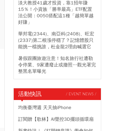
淡大教授41歲才投資，靠1招年賺
15％！小資族「勝率最高」ETF配置
法公開：0050搭配這1種「越簡單越
好賺」
華邦電(2344)、南亞科(2408)、旺宏
(2337)第二根漲停穩了？記憶體股只
能挑一檔挑誰，杜金龍2理由喊選它
暑假跟團旅遊注意！知名旅行社遭勒
令停業、9家遭廢止或撤照…觀光署完
整黑名單曝光
活動快訊
/ EVENT NEWS /
均衡臺灣週 天天抽iPhone
訂閱贈【歌林】AI聲控3D擺頭循環扇