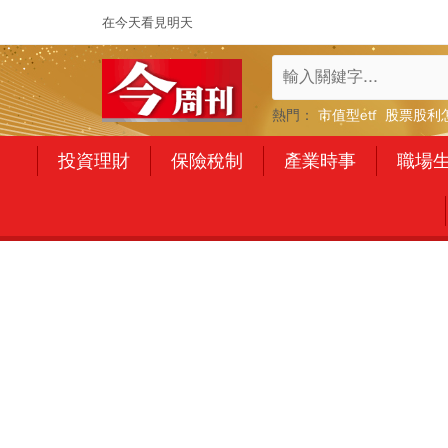
在今天看見明天
熱門：
市值型etf
股票股利
投資理財
保險稅制
產業時事
職場