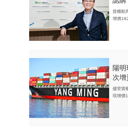
認購
貨櫃航商
增價18
陽明
次增
儘管貨櫃
現增價
承...