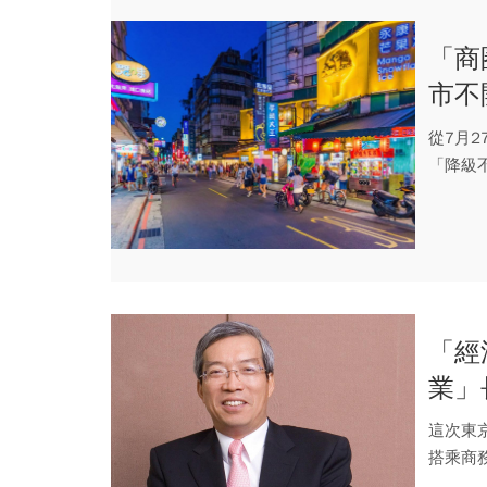
「商
市不
市府
從7月
「降級
形同一場
「經
業」
這次東
搭乘商
這個論戰