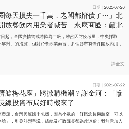
2021-07-26
圈每天損失一千萬，老闆都揹債了…」北
開放餐飲內用業者喊苦 永康商圈：籲北
逐步、有條件開放
27日起，全國疫情警戒將降為二級，雖然因防疫考量，中央採取
不解封」的措施，但對於餐飲業而言，多個縣市有條件開放內用，
即時...
詳全文
2021-07-22
濟艙梅花座」將掀購機潮？謝金河：「慘
長線投資布局好時機來了
京奧運，台灣奧運國手包機，因為小戴的「好懷念長榮航空，可以
務艙」，引發熱烈爭議，總統及行政院長都為此道歉！我無意加入
，倒...