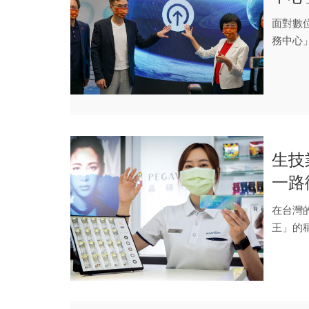
面對數
務中心
下」把台
生技
一路
看俏
在台灣
王」的
兩成的台.