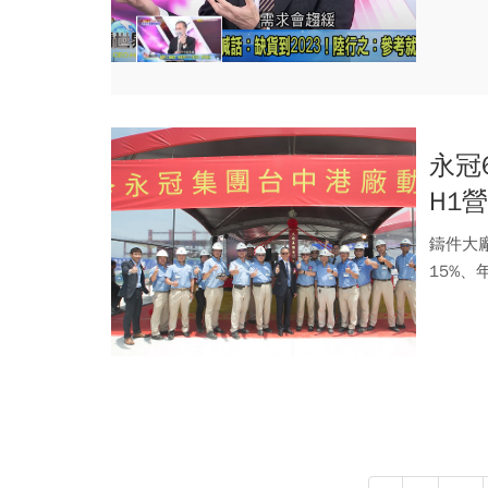
下半年相.
永冠
H1
鑄件大廠
15%、