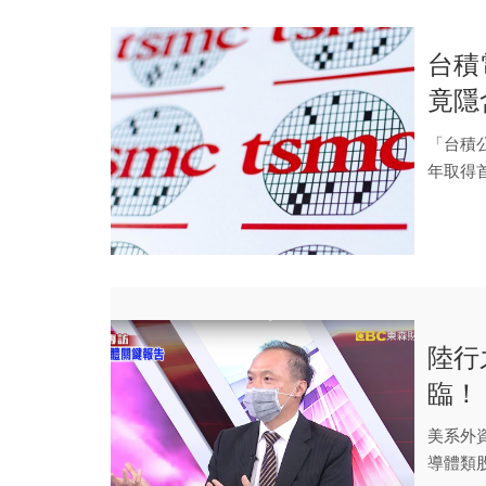
台積
竟隱
資的
「台積
年取得
度，因此
陸行
臨！
美系外
導體類