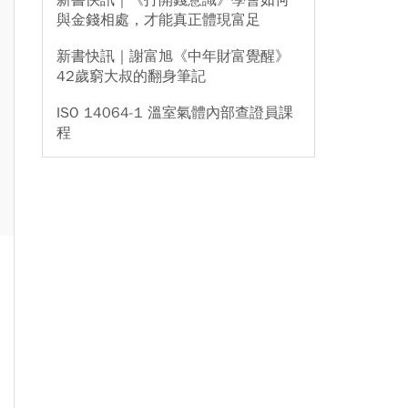
新書快訊｜《打開錢意識》學會如何
與金錢相處，才能真正體現富足
新書快訊｜謝富旭《中年財富覺醒》
42歲窮大叔的翻身筆記
ISO 14064-1 溫室氣體內部查證員課
程