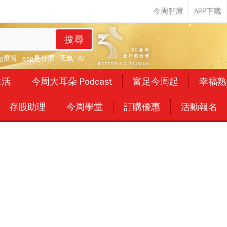
搜尋
怎麼算
esg是什麼
天氣
AI
生活
今周大耳朵 Podcast
富足今周起
幸福熟
存股助理
今周學堂
訂購優惠
活動報名