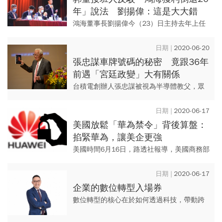
年」說法 劉揚偉：這是大大錯
誤！
鴻海董事長劉揚偉今（23）日主持去年上任
後的首次股東會，他回答小股東現場提問
時，不點名地反駁今周刊董事長謝金河日前
2020-06-20
發言，強調所謂鴻海第一季獲...
張忠謀車牌號碼的秘密 竟跟36年
前遇「宮廷政變」大有關係
台積電創辦人張忠謀被視為半導體教父，眾
所周知他在1987年創辦台積電，締造往後30
多年的台積榮景，並奠定台灣在全球半導體
2020-06-17
產業的地位。 ...
美國放鬆「華為禁令」背後算盤：
掐緊華為，讓美企更強
美國時間6月16日，路透社報導，美國商務部
證實，針對華為的實體清單禁令將有修正，
准許美國企業與華為探討5G與其它技術標
2020-06-17
準。
企業的數位轉型入場券
數位轉型的核心在於如何透過科技，帶動跨
部門交流，提高團隊溝通效率，然而許多中