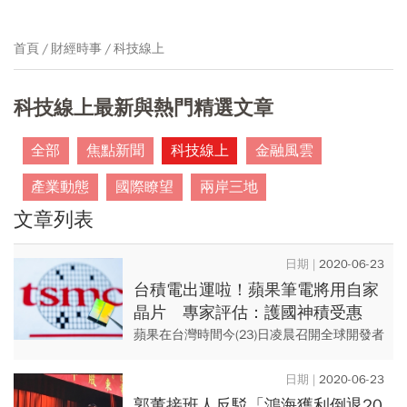
首頁
財經時事
科技線上
科技線上最新與熱門精選文章
全部
焦點新聞
科技線上
金融風雲
產業動態
國際瞭望
兩岸三地
文章列表
2020-06-23
台積電出運啦！蘋果筆電將用自家
晶片 專家評估：護國神積受惠
蘋果在台灣時間今(23)日凌晨召開全球開發者
大會(WWDC)，會中的一大亮點就是執行長庫
克正式發表自主研發的ARM架構處理器
2020-06-23
「Apple S...
郭董接班人反駁「鴻海獲利倒退20