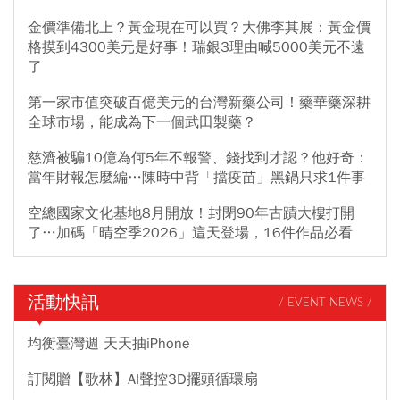
金價準備北上？黃金現在可以買？大佛李其展：黃金價
格摸到4300美元是好事！瑞銀3理由喊5000美元不遠
了
第一家市值突破百億美元的台灣新藥公司！藥華藥深耕
全球市場，能成為下一個武田製藥？
慈濟被騙10億為何5年不報警、錢找到才認？他好奇：
當年財報怎麼編…陳時中背「擋疫苗」黑鍋只求1件事
空總國家文化基地8月開放！封閉90年古蹟大樓打開
了…加碼「晴空季2026」這天登場，16件作品必看
活動快訊
/ EVENT NEWS /
均衡臺灣週 天天抽iPhone
訂閱贈【歌林】AI聲控3D擺頭循環扇