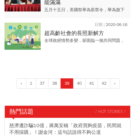
能滿滿
五月十五日，美國祭華為新禁令，華為旗下
IC設計公司海思，未來恐無法在台積電投片
生產手機晶片，對全球科技業帶來巨大利
2020-06-16
空，手機晶片商聯發科卻成為...
超高齡社會的長照新解方
全球政經情勢多變，卻面臨一個共同問題，
那就是變老！已邁入高齡化社會的臺灣，預
估在2026年躍升為「超高齡社會」，超過65
歲以上的人口占比將超...
«
1
37
38
39
40
41
42
»
熱門話題
/ HOT STORIES /
慈濟遭詐騙10億，蔣萬安稱「政府買夠疫苗，民間就
不用採購」！謝金河：這句話說得不夠公道