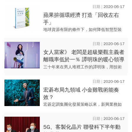
小企業因為「數位落差」，難以邁出第一
2020-06-17
步，政府應提供協助，加速企業...
蘋果拚循環經濟 打造「回收左右
手」
地球資源有限的條件下，如何降低智慧型裝
置對環境的衝擊，業已是科技產業重要課
題。以蘋果為例，它提出「封閉循環供應
2020-06-17
鏈」並落實之，延續資源材料的生...
女人當家》 老闆是超級樂觀主義者
離職率低於一％ 譚明珠的暖心領導
術
三十年來在男人堆裡工作的譚明珠，用技術
與財務讓人信服；帶領聯寶電子接下英特
爾、博通的國際大單，更規畫在明年公開發
2020-06-17
行。
宏碁布局九領域 小金雞戰術能奏
效？
宏碁定調集團化發展策略以來，新興業務如
雨後春筍般冒出來，不到兩年時間，旗下已
有三隻小金雞進入資本市場，剩下七隻小金
2020-06-17
雞，也將逐漸浮現。
5G、客製化晶片 聯發科下半年動