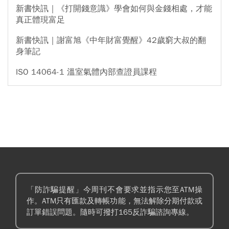
新書快訊｜《打開錢意識》學會如何與金錢相處，才能
真正體現富足
新書快訊｜謝富旭《中年財富覺醒》42歲窮大叔的翻
身筆記
ISO 14064-1 溫室氣體內部查證員課程
「防詐騙提醒」今周刊不會要求並指示您至ATM操
作。ATM只有匯款及轉帳功能，無法解除分期付款或
訂單錯誤問題。隨時可撥打165反詐騙諮詢專線。