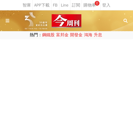
0
熱門：
鋼鐵股
富邦金
開發金
鴻海
升息