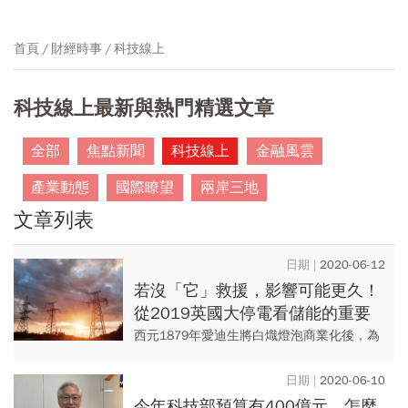
首頁
財經時事
科技線上
科技線上最新與熱門精選文章
全部
焦點新聞
科技線上
金融風雲
產業動態
國際瞭望
兩岸三地
文章列表
2020-06-12
若沒「它」救援，影響可能更久！
從2019英國大停電看儲能的重要
性
西元1879年愛迪生將白熾燈泡商業化後，為
了將燈泡普及到成千上萬的家庭和企業，於
是在紐約曼哈頓珍珠街站興建了全美第一座
2020-06-10
發電廠，使用六台（共6...
今年科技部預算有400億元 怎麼