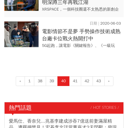
明深蹲三年再戰江湖
XRSPACE，一個科技圈還不太熟悉的新創企
業，五月二十六日，一場新品發表會後，立
刻成為全球科技圈的討論話題。
2020-06-03
電影情節不是夢 手勢操作技術成熟
台廠卡位戰火熱開打中
5G起跑，讓電影《關鍵報告》、《一級玩
家》，裡頭用手指在空中比畫、隔空操縱
AR、VR設備的場景，有望在今秋實現，台廠
又該如何搶到商機？
«
1
38
39
40
41
42
43
»
熱門話題
/ HOT STORIES /
愛馬仕、香奈兒...兆基李建成涉吞7億送前妻滿屋精
品，遭羈押禁見！宏碁李文詳當董座才2天閃辭：發現