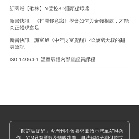
訂閱贈【歌林】AI聲控3D擺頭循環扇
新書快訊｜《打開錢意識》學會如何與金錢相處，才能
真正體現富足
新書快訊｜謝富旭《中年財富覺醒》42歲窮大叔的翻
身筆記
ISO 14064-1 溫室氣體內部查證員課程
「防詐騙提醒」今周刊不會要求並指示您至ATM操
作。ATM只有匯款及轉帳功能，無法解除分期付款或