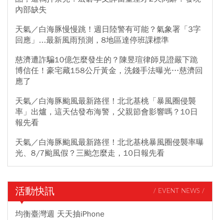
內部缺失
天氣／白海豚慢慢跳！週日陸警有可能？氣象署「3字
回應」...最新風雨預測，8地區達停班課標準
慈濟遭詐騙10億怎麼發生的？陳昱瑄律師見證嚴下跪
博信任！豪宅藏158公斤黃金，洗錢手法曝光…慈濟回
應了
天氣／白海豚颱風最新路徑！北北基桃「暴風圈侵襲
率」出爐，這天估發布海警，父親節會影響嗎？10日
報先看
天氣／白海豚颱風最新路徑！北北基桃暴風圈侵襲率曝
光、8/7颱風假？三颱怎麼走，10日報先看
活動快訊
/ EVENT NEWS /
均衡臺灣週 天天抽iPhone