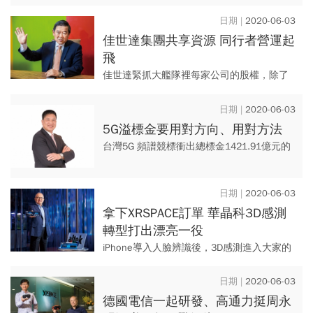
悄悄設立了一家名為「串點科技」的公司，
主打O2O居家清潔服務，董事長竟是去年自
2020-06-03
燦坤退休的前董事長、總...
佳世達集團共享資源 同行者營運起
飛
佳世達緊抓大艦隊裡每家公司的股權，除了
維田、明泰外，佳世達持股都在兩成五以
上，大艦隊領航者憑什麼拿下高股權？ 企業
2020-06-03
入列之後，子公司營運又有哪...
5G溢標金要用對方向、用對方法
台灣5G 頻譜競標衝出總標金1421.91億元的
天價，消費者擔心未來5G資費恐難親民；其
實5G時代來臨，在許多垂直應用領域將帶來
2020-06-03
革新，善用5...
拿下XRSPACE訂單 華晶科3D感測
轉型打出漂亮一役
iPhone導入人臉辨識後，3D感測進入大家的
生活，未來也將是VR、AR關鍵零組件。過去
做相機代工的華晶科也趕上這波浪潮，推出
2020-06-03
3D感測器晶片...
德國電信一起研發、高通力挺周永