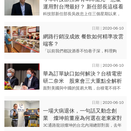
運用對台灣最好？ 新任部長這樣看
科技部新任部長吳政忠上任三個星期以來，
已經視察過科技園區。對於台灣的科技發展
未來，他已提出六大發展主軸，並強調科技
2020-06-10
部要布局未來的5-10年，...
網路行銷沒成效 餐飲如何精準攻雲
端客？
「以前我們都說酒香不怕巷子深，料理夠
好，客人就會自動上門，但現在必須要主動
宣傳自己。」鄧師傅功夫菜執行長鄧至佑說
2020-06-10
道。鄧師傅一九八四年於高雄創...
華為訂單缺口如何解決？台積電密
研二奈米 股東會三大重點全解析
面對美國與中國的貿易大戰，台積電不得不
從商業市場進入到政治紛爭中。 要站穩晶圓
代工龍頭的地位，台積電以技術為本、台灣
2020-06-10
為中心，強化自身抵抗力...
一場大病退休，一句話又動念創
業 燦坤前董座為何選在老東家對
門賣冷氣？
3C通路龍頭燦坤的台北內湖總部對面，去年