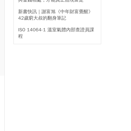
與金錢相處，才能真正體現富足
新書快訊｜謝富旭《中年財富覺醒》
42歲窮大叔的翻身筆記
ISO 14064-1 溫室氣體內部查證員課
程