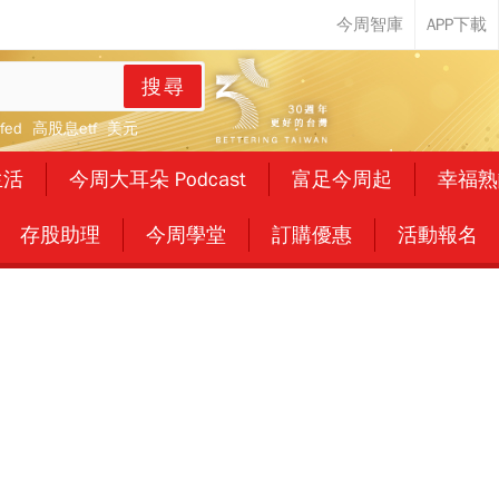
搜尋
fed
高股息etf
美元
生活
今周大耳朵 Podcast
富足今周起
幸福熟
存股助理
今周學堂
訂購優惠
活動報名