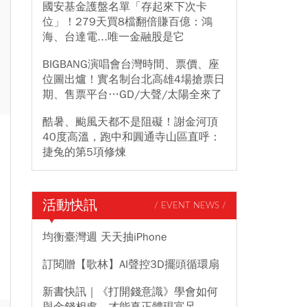
國安基金護盤名單「存起來下次卡
位」！279天買8檔翻倍賺百億：鴻
海、台達電...唯一金融股是它
BIGBANG演唱會台灣時間、票價、座
位圖出爐！實名制台北高雄4場搶票日
期、售票平台…GD/大聲/太陽全來了
酷暑、颱風天都不是阻礙！謝金河頂
40度高溫，跑中和圓通寺山區直呼：
捷兔的第5項修煉
活動快訊
/ EVENT NEWS /
均衡臺灣週 天天抽iPhone
訂閱贈【歌林】AI聲控3D擺頭循環扇
新書快訊｜《打開錢意識》學會如何