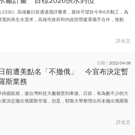
水廠計畫 目標2026供水到位
（2330）高雄廠日前通過環評審查，最快可望於今年6月動工，為
積電的再生水需求，高雄市政府和內政部營建署攜手合作，推動
生...
詳全文
2022-04-08
日前遭美點名「不撤俄」 今宣布決定暫
羅斯業務
爭持續延燒，連台灣科技大廠都受到牽連。日前，有為數不少的大
企業決定撤出俄羅斯市場，但是，耶魯大學整理出尚未撤出俄羅斯
業名...
詳全文