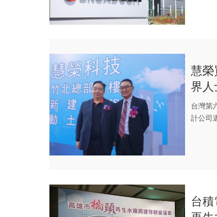
慧榮
界人
轉型
台灣第六
計公司
國存...
台積