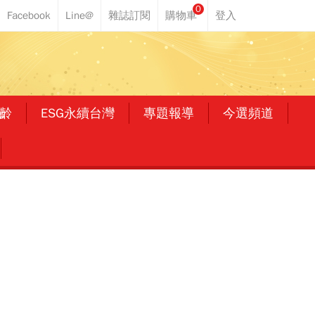
0
齡
ESG永續台灣
專題報導
今選頻道