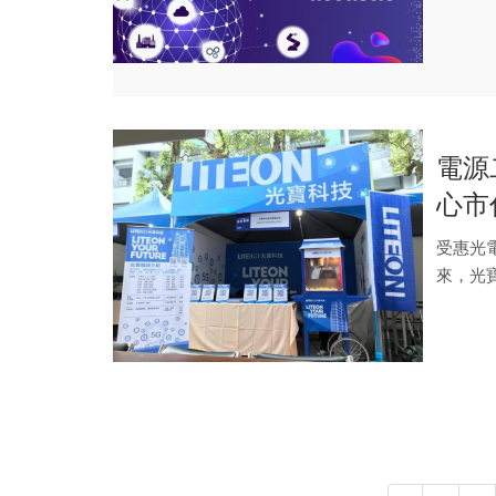
電源
心市
受惠光
來，光
物聯網三