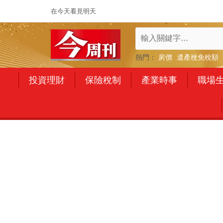
在今天看見明天
熱門：
房價
遺產稅免稅額
投資理財
保險稅制
產業時事
職場