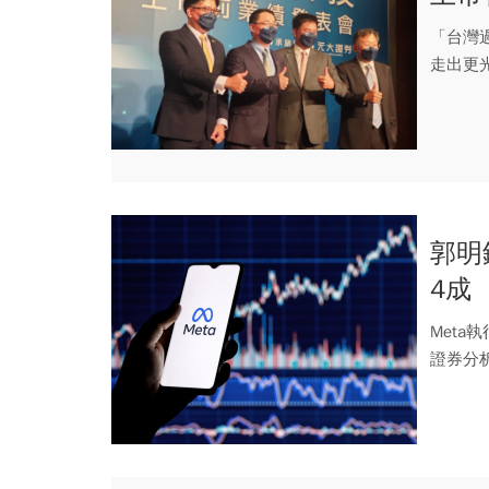
「台灣過
走出更
M...
郭明
4成
Met
證券分
務...