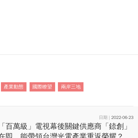
產業動態
國際瞭望
兩岸三地
2022-06-23
「百萬級」電視幕後關鍵供應商「錼創」
在即 能帶領台灣光電產業重返榮耀？