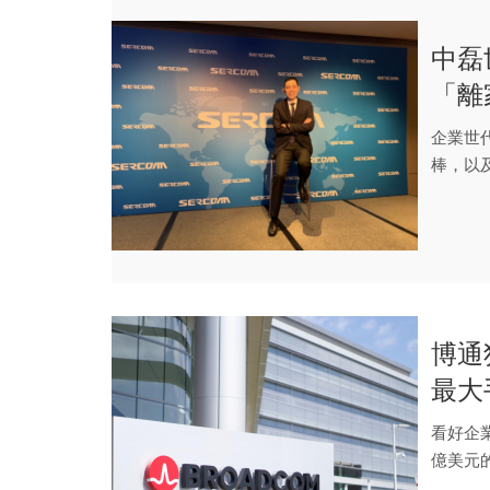
中磊
「離
企業世
棒，以
博通
最大
看好企業
億美元的