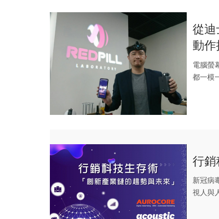
從迪
動作
客戶
電腦螢
都一模
度，也完
行銷
新冠病毒
視人與
善了...