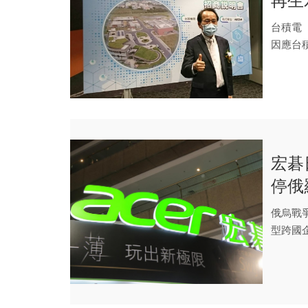
再生
台積電
因應台
「橋頭再
宏碁
停俄
俄烏戰
型跨國
市場的企