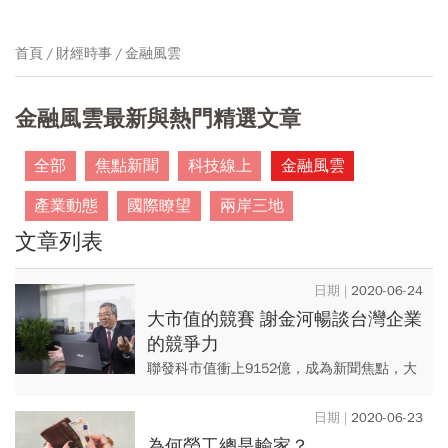
首頁
財經時事
金融風雲
金融風雲最新與熱門精選文章
全部
焦點新聞
科技線上
金融風雲
產業動態
國際瞭望
兩岸三地
文章列表
2020-06-24
大市值的競賽 謝金河暢談台灣企業
的競爭力
聯發科市值衝上9152億，成為新聞焦點，大
家都在等聯發科市值何時破兆元？其實大市
值是企業競爭力的延伸，也是企業全球競爭
2020-06-23
力的指標。
為何勞工總是輸家？