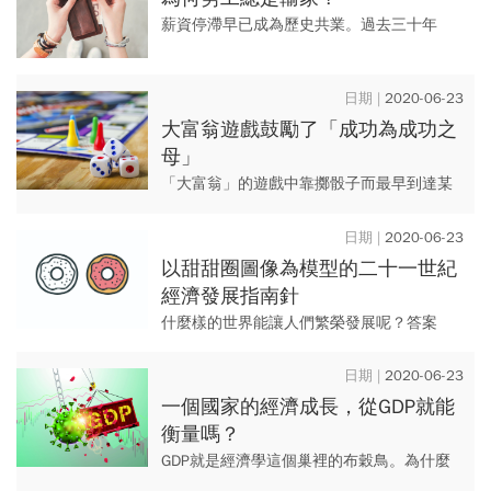
薪資停滯早已成為歷史共業。過去三十年
來，在高所得國家內，多數勞工咬牙忍受薪
資只有微調、或持平，或甚至往下走的對
2020-06-23
待，但高層管理人的薪資卻是飆升...
大富翁遊戲鼓勵了「成功為成功之
母」
「大富翁」的遊戲中靠擲骰子而最早到達某
個地方的玩家可買下該塊土地後蓋飯店，然
後向其他玩家收取高額租金，因此最後只有
2020-06-23
一位勝利者。令人匪夷所思的...
以甜甜圈圖像為模型的二十一世紀
經濟發展指南針
什麼樣的世界能讓人們繁榮發展呢？答案
是，每個人都能過著有尊嚴、有機會、有社
群感的生活—而且與此同時，不超過我們地
2020-06-23
球生命體系的能力範圍。換句話...
一個國家的經濟成長，從GDP就能
衡量嗎？
GDP就是經濟學這個巢裡的布穀鳥。為什麼
我們需要了解布穀鳥呢？因為牠們是一種狡