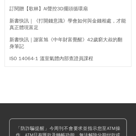
訂閱贈【歌林】AI聲控3D擺頭循環扇
新書快訊｜《打開錢意識》學會如何與金錢相處，才能
真正體現富足
新書快訊｜謝富旭《中年財富覺醒》42歲窮大叔的翻
身筆記
ISO 14064-1 溫室氣體內部查證員課程
「防詐騙提醒」今周刊不會要求並指示您至ATM操
作。ATM只有匯款及轉帳功能，無法解除分期付款或