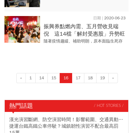
題是「戒掉你的呆保單」。
2020-06-23
振興券點燃內需、五月營收見端
倪 這14檔「解封受惠股」升勢旺
隨著疫情趨緩、補助明朗，原本面臨生死存
亡難關的觀光、餐飲產業，終於盼到生機。
不過，哪些才是實質受惠股？從5月營收或許
可以一窺究竟。
«
1
14
15
16
17
18
19
»
熱門話題
/ HOT STORIES /
漢光演習斷網、防空演習時間！影響範圍、交通異動…
捷運台鐵高鐵公車停駛？城鎮韌性演習不配合最高罰
15萬