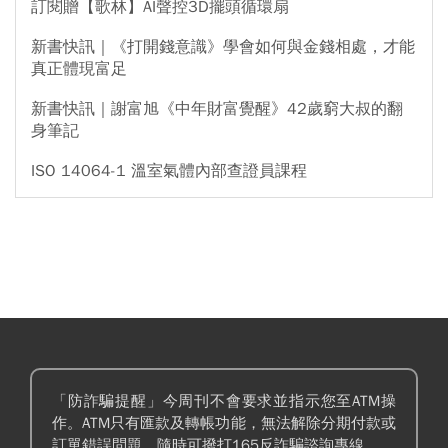
訂閱贈【歌林】AI聲控3D擺頭循環扇
新書快訊｜《打開錢意識》學會如何與金錢相處，才能
真正體現富足
新書快訊｜謝富旭《中年財富覺醒》42歲窮大叔的翻
身筆記
ISO 14064-1 溫室氣體內部查證員課程
「防詐騙提醒」今周刊不會要求並指示您至ATM操
作。ATM只有匯款及轉帳功能，無法解除分期付款或
訂單錯誤問題。隨時可撥打165反詐騙諮詢專線。