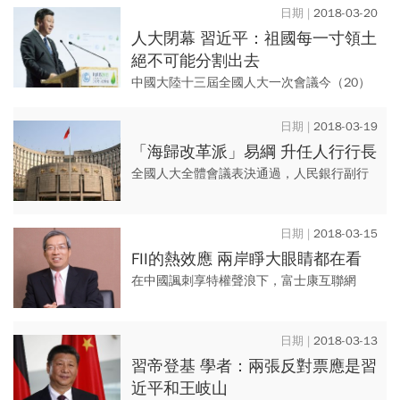
2018-03-20
益，一切仍須回歸服務的本質...
人大閉幕 習近平：祖國每一寸領土
絕不可能分割出去
中國大陸十三屆全國人大一次會議今（20）
日舉行閉幕會，大陸國家主席習近平發表講
話時，提到國家主權議題，他表示：「我們
2018-03-19
偉大祖國的每一寸領土都絶...
「海歸改革派」易綱 升任人行行長
全國人大全體會議表決通過，人民銀行副行
長易綱，將接替掌舵大陸央行 15 年的周小川
出任新行長。習近平經濟團隊中支持市場化
2018-03-15
改革者居多，如今又添...
FII的熱效應 兩岸睜大眼睛都在看
在中國諷刺享特權聲浪下，富士康互聯網
（FII）最快4月「跑步上市」，而當「T+A」
效應全面化，台灣優勢在哪裡？資本市場會
2018-03-13
不會有被掏空危機？
習帝登基 學者：兩張反對票應是習
近平和王岐山