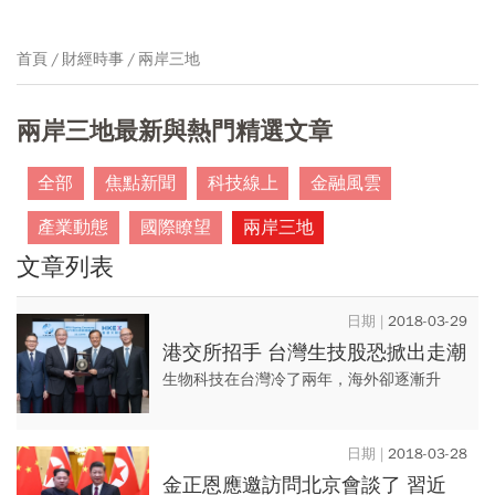
首頁
財經時事
兩岸三地
兩岸三地最新與熱門精選文章
全部
焦點新聞
科技線上
金融風雲
產業動態
國際瞭望
兩岸三地
文章列表
2018-03-29
港交所招手 台灣生技股恐掀出走潮
生物科技在台灣冷了兩年，海外卻逐漸升
溫！ 港交所開放無營收、獲利的生技公司
IPO，積極爭取生技公司赴港掛牌，這會是在
2018-03-28
台灣已走空頭兩年的生技股...
金正恩應邀訪問北京會談了 習近