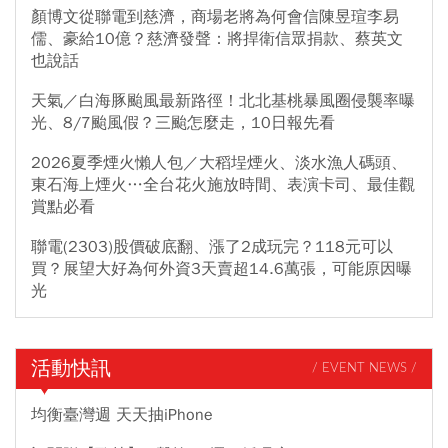
顏博文從聯電到慈濟，商場老將為何會信陳昱瑄李易
儒、豪給10億？慈濟發聲：將捍衛信眾捐款、蔡英文
也說話
天氣／白海豚颱風最新路徑！北北基桃暴風圈侵襲率曝
光、8/7颱風假？三颱怎麼走，10日報先看
2026夏季煙火懶人包／大稻埕煙火、淡水漁人碼頭、
東石海上煙火…全台花火施放時間、表演卡司、最佳觀
賞點必看
聯電(2303)股價破底翻、漲了2成玩完？118元可以
買？展望大好為何外資3天賣超14.6萬張，可能原因曝
光
活動快訊
/ EVENT NEWS /
均衡臺灣週 天天抽iPhone