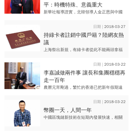
平：時機特殊、意義重大
新華社報導證實，北韓領導人金正恩與中國
國家主席習近平碰面舉行會談是真的！
2018-03-27
持綠卡者註銷中國戶籍？陸網友熱
議
上海祭出新規，有綠卡者從此不能兩頭拿福
利了嗎？
2018-03-22
李嘉誠做兩件事 讓長和集團穩穩再
走一百年
農曆元宵剛過，繁忙的香港已把新年假期遠
遠拋在腦後，寫字樓與食肆擠滿炒股、做刁
（deal）的聲音，晚餐時刻，香港首富李嘉
2018-03-22
誠獨自在深水灣高爾夫球...
幣圈一天，人間一年
中國區塊鏈新技術在短期內發展快速，相關
培訓機構、課程、金融特區紛紛設立，數位
幣影響力亦日趨猛烈，市場運轉能否有其效