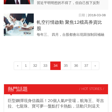
習近平明明想的不得了，但自己投下反對
票，到底是什麼心態？
2018-03-08
軋空行情啟動 聚焦12檔高券資比
股
每年三、 四月，台股都會出現因強制回補融
券所衍生的軋空行情，尤其現階段多頭已有
雜音，更是軋空股的好機會，提醒投資人勿
隨意出手放空，以免遭到主...
«
1
32
33
34
35
36
37
»
熱門話題
/ HOT STORIES /
巨型鋼彈現身信義區！20個人氣IP登場，航海王、哥吉
拉、七龍珠、寶可夢…盤點打卡熱點，活動只到這天