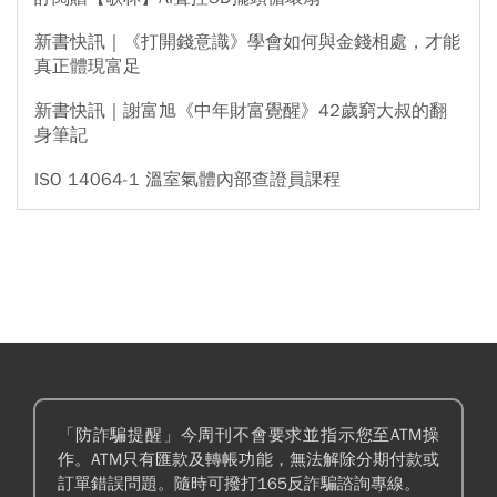
新書快訊｜《打開錢意識》學會如何與金錢相處，才能
真正體現富足
新書快訊｜謝富旭《中年財富覺醒》42歲窮大叔的翻
身筆記
ISO 14064-1 溫室氣體內部查證員課程
「防詐騙提醒」今周刊不會要求並指示您至ATM操
作。ATM只有匯款及轉帳功能，無法解除分期付款或
訂單錯誤問題。隨時可撥打165反詐騙諮詢專線。