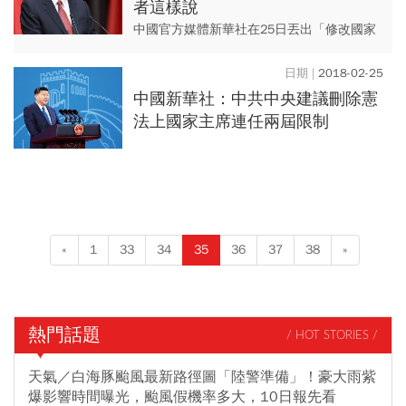
者這樣說
中國官方媒體新華社在25日丟出「修改國家
主席任期」震撼彈，提議修憲，打算廢除領
導人的十年任期限制，為習近平終身掌權鋪
2018-02-25
路。有媒體說，習近平修憲...
中國新華社：中共中央建議刪除憲
法上國家主席連任兩屆限制
«
1
33
34
35
36
37
38
»
熱門話題
/ HOT STORIES /
天氣／白海豚颱風最新路徑圖「陸警準備」！豪大雨紫
爆影響時間曝光，颱風假機率多大，10日報先看