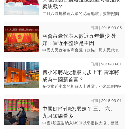
柔統戰？
二月六號規模達六級的花蓮地震，救難挖掘
工作已經告一段落，地震相關的救災防災新
聞也完全退出媒體版面，後續的餘震被衛生
2018-03-05
紙搶購的風潮徹底蓋過。
兩會富豪代表人數近五年最少 外
媒：習近平整治是主因
中國人民政治協商會議（政協）與人民代表
大會（人大）兩會於北京召開。除了修憲刪
除國家主席任期限制外，出席的富豪們也是
2018-03-01
外界關注的焦點。
傳小米將A股港股同步上市 雷軍將
成為中國新首富？
多位接近小米的相關人士透露，小米規劃在A
股、港股同步上市。若成真，小米將成為僅
次阿里、騰訊第三大科技股，雷軍更有望成
2018-03-01
為中國新首富！
中國ETF行情怎麼走？ 三、 六、
九月短線看多
中國A股宣告納入MSCI以來指數大漲，整體