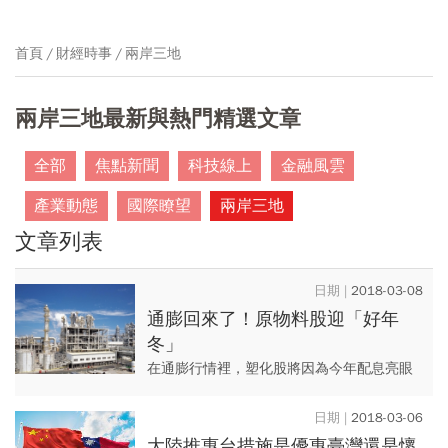
首頁
財經時事
兩岸三地
兩岸三地最新與熱門精選文章
全部
焦點新聞
科技線上
金融風雲
產業動態
國際瞭望
兩岸三地
文章列表
2018-03-08
通膨回來了！原物料股迎「好年
冬」
在通膨行情裡，塑化股將因為今年配息亮眼
再次受到矚目，從鋼鐵、水泥到玻璃、造
紙，無一不受到中國政策緊縮影響，龍頭股
2018-03-06
獲利最有受惠空間。
大陸推惠台措施是優惠臺灣還是懷