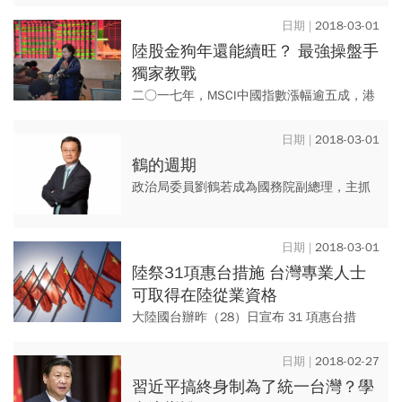
經濟平穩向上，台灣投資人要如何聰明布局
今年的陸股行情？ 有請專家為你指引方向。
2018-03-01
陸股金狗年還能續旺？ 最強操盤手
獨家教戰
二○一七年，MSCI中國指數漲幅逾五成，港
股亦創下十年來新高；面對一八年市場紛
擾，中國投資機會與風險何在？ 本刊特別專
2018-03-01
訪短、中、長期績效冠...
鶴的週期
政治局委員劉鶴若成為國務院副總理，主抓
金融，估計仍將以去槓桿為首要目標。 然而
不論是政府干預或市場主導的去槓桿化，中
2018-03-01
國貨幣信用世界都將邁入...
陸祭31項惠台措施 台灣專業人士
可取得在陸從業資格
大陸國台辦昨（28）日宣布 31 項惠台措
施，內容涵蓋金融、就業、教育、醫療、影
視等多個領域，範圍之廣前所未見。其中 12
2018-02-27
項涉及加快給予台...
習近平搞終身制為了統一台灣？學