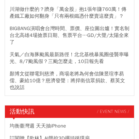
川湖做什麼的？躋身「萬金股」抱1張年賺760萬！傳
產鐵工廠如何翻身「只有兩根鐵憑什麼賣這麼貴」？
BIGBANG演唱會台灣時間、票價、座位圖出爐！實名制
台北高雄4場搶票日期、售票平台…GD/大聲/太陽全來
了
天氣／白海豚颱風最新路徑！北北基桃暴風圈侵襲率曝
光、8/7颱風假？三颱怎麼走，10日報先看
顏博文從聯電到慈濟，商場老將為何會信陳昱瑄李易
儒、豪給10億？慈濟發聲：將捍衛信眾捐款、蔡英文
也說話
活動快訊
/ EVENT NEWS /
均衡臺灣週 天天抽iPhone
訂閱贈【歌林】AI聲控3D擺頭循環扇