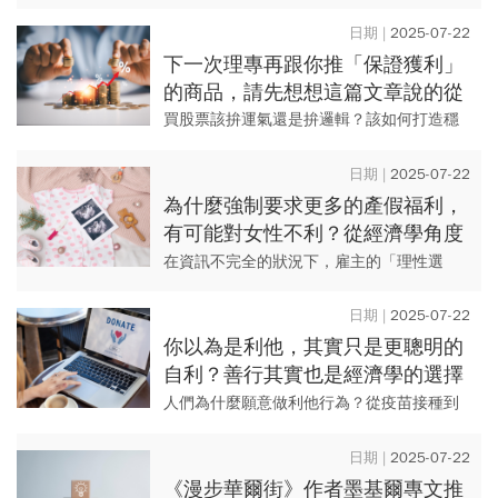
著，但個股卻常常漲不上去，怎麼操作比較
安全？」這樣的提問，反映出一個關鍵：大
2025-07-22
盤看似穩健，但我觀察到，內...
下一次理專再跟你推「保證獲利」
的商品，請先想想這篇文章說的從
經濟學來思考！
買股票該拚運氣還是拚邏輯？該如何打造穩
健的投資組合？透過經濟學思考，給你一份
貼近現實的理財入門指南，教你投資別再被
2025-07-22
話術牽著走，減少犯錯的機率...
為什麼強制要求更多的產假福利，
有可能對女性不利？從經濟學角度
來思考公平卻不平等的問題！
在資訊不完全的狀況下，雇主的「理性選
擇」有可能構成歧視？你可能沒有偏見，但
做的決策卻帶來歧視？本篇文章帶你探討經
2025-07-22
濟學如何解釋職場性別與種族不...
你以為是利他，其實只是更聰明的
自利？善行其實也是經濟學的選擇
邏輯
人們為什麼願意做利他行為？從疫苗接種到
捐贈財產，人們日常的選擇，背後都隱含著
經濟學的效用最大化邏輯。本篇文章探討人
2025-07-22
類偏好差異、環境議題與道德...
《漫步華爾街》作者墨基爾專文推