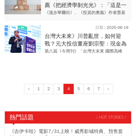
薦《把經濟學剝光光》：「這是一
本我自己也想寫的書」
《漫步華爾街》、《投資的奧義》作者墨基
爾特地撰文推薦《把經濟學剝光光》，他認
為作者惠倫以淺白有趣的方式講解經濟學，
2025-06-19
讓讀者無需圖表與公式，也能...
台灣大未來》川普亂世，如何迎
戰？元大投信董座劉宗聖：現金為
王，投資轉向「交易導向」
第八屆《今周刊》「台灣大未來 國際高峰
會」進入第二日（6/19），元大投信董事長
劉宗聖以「關稅戰下的美日台經濟展望」為
題發表專題演講。針對川...
«
1
2
3
4
5
6
7
»
熱門話題
/ HOT STORIES /
《吉伊卡哇》電影7/31上映！威秀影城特典、預售套