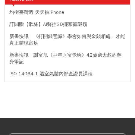
均衡臺灣週 天天抽iPhone
訂閱贈【歌林】AI聲控3D擺頭循環扇
新書快訊｜《打開錢意識》學會如何與金錢相處，才能
真正體現富足
新書快訊｜謝富旭《中年財富覺醒》42歲窮大叔的翻
身筆記
ISO 14064-1 溫室氣體內部查證員課程