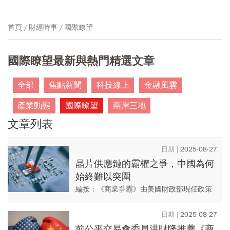
首頁
財經時事
國際瞭望
國際瞭望最新與熱門精選文章
全部
焦點新聞
科技線上
金融風雲
產業動態
國際瞭望
兩岸三地
文章列表
2025-08-27
晶片供應鏈的霸權之爭，中國為何
始終難以突圍
編按：《商業爭霸》由美國財政部現任政策
分析師與政治學者共同撰寫，回應「美中經
濟是否已勢均力敵」的核心問題。作者透過
2025-08-27
對全球兩千大企業獲利數據的...
前公平交易會委員洪財隆推薦《商