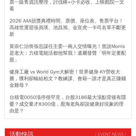
票…販售資訊整理，討伐棒+小卡必收、上映戲院一文
看
2026 AAA頒獎典禮時間、票價、座位表、售票平台！
高雄世運迎張員瑛、池昌旭、金宣虎…卡司名單不斷更
新
黃崇仁治喪張忠謀任主委…兩人交情曝光！曾說Morris
是老大：力積電能活都他幫我！遺屬發聲「明年定要配
股」
健身工廠 vs World Gym大解密！世界健身-KY營收大
勝，獲利卻輸給柏文？教練課、會籍…誰才是真正賺錢
金雞母？
台積電0050漲停很罕見，台股3186最大漲點背後有隱
憂？成交量才8300億，股海老鳥卻說健康好現象的理
由是？
活動快訊
/ EVENT NEWS /