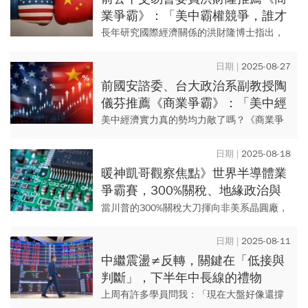
業爭霸》：「美中霸權競爭，誰才
是紙老虎？」
長年研究國際經濟關係的洪財隆博士指出，
中國雖在製造產值與貿易額上快速崛起，但
在高科技、國際金融與全球供應鏈主導權
2025-08-27
上，仍難與美國抗衡，顯示中美...
前國安諮委、台大政治系副教授陶
儀芬推薦《商業爭霸》：「美中經
濟真的「勢均力敵」了嗎？」
美中經濟實力真的勢均力敵了嗎？《商業爭
霸》揭示，美國企業掌握全球關鍵產業利
潤，中國GDP資料虛胖，實力僅美國一半，
2025-08-18
經濟制裁下更將陷入深層困境...
暖神凱哥觀察焦點》世界半導體業
爭霸賽，300%關稅、地緣政治與
產業鏈的重構
當川普的300%關稅大刀揮向非美系晶圓廠，
一場以「美國製造」為名的半導體戰爭正式
浮上檯面。台積電ADR技術面雖進入整理，
2025-08-11
但真正的風暴藏在政策...
中繼震盪≠反轉，關鍵在「低接與
判斷」，下半年中長線的禮物
上周有許多學員問我：「現在大盤好像還撐