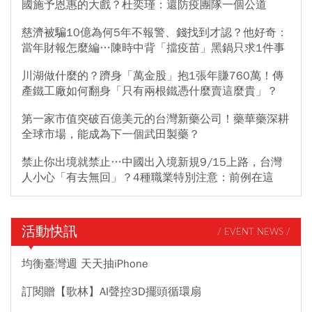
國施予恩惠的大戲？杜奕瑾：還防疫團隊一個公道
慈濟被騙10億為何5年不報警、錢找到才認？他好奇：
當年財報怎麼編…陳時中背「擋疫苗」黑鍋只求1件事
川湖做什麼的？躋身「萬金股」抱1張年賺760萬！傳
產鐵工廠如何翻身「只有兩根鐵憑什麼賣這麼貴」？
第一家市值突破百億美元的台灣新藥公司！藥華藥深耕
全球市場，能成為下一個武田製藥？
禁止你出境就禁止…中國出入境新規9/15上路，台灣
人小心「有去無回」？4種職業特別注意：前例在這
活動快訊
/ EVENT NEWS /
均衡臺灣週 天天抽iPhone
訂閱贈【歌林】AI聲控3D擺頭循環扇