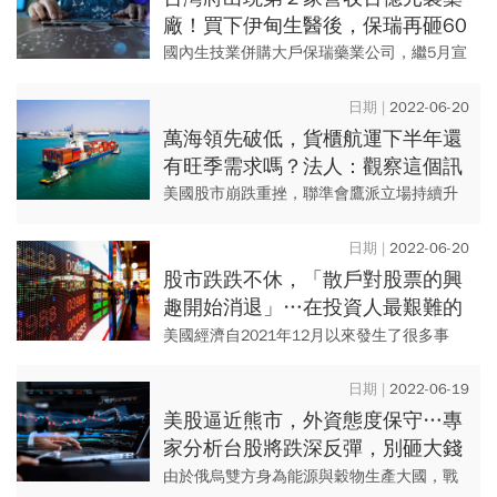
廠！買下伊甸生醫後，保瑞再砸60
億元收購安成藥，誰是最大贏家？
國內生技業併購大戶保瑞藥業公司，繼5月宣
布以15億元收購伊甸生醫CDMO（委託開發
暨製造服務）業務在台資產後，上周又宣布
2022-06-20
斥資60億元收購安成...
萬海領先破低，貨櫃航運下半年還
有旺季需求嗎？法人：觀察這個訊
號
美國股市崩跌重挫，聯準會鷹派立場持續升
息，美國民眾消費型態往K型化傾向發展，貨
櫃航運還有旺季需求嗎？
2022-06-20
股市跌跌不休，「散戶對股票的興
趣開始消退」…在投資人最艱難的
時刻，這５大族群正吸引關注！
美國經濟自2021年12月以來發生了很多事
情。美國10年期債券利率已經上漲了近100
多個基點，整整一個百分點，因為聯準會已
2022-06-19
正式開始提高官方短...
美股逼近熊市，外資態度保守…專
家分析台股將跌深反彈，別砸大錢
進場搶短，這5檔塑化股可關注
由於俄烏雙方身為能源與穀物生產大國，戰