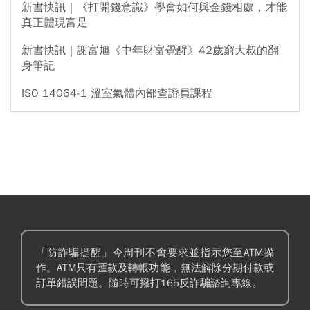
新書快訊｜《打開錢意識》學會如何與金錢相處，才能
真正體現富足
新書快訊｜謝富旭《中年財富覺醒》42歲窮大叔的翻
身筆記
ISO 14064-1 溫室氣體內部查證員課程
「防詐騙提醒」今周刊不會要求並指示您至ATM操
作。ATM只有匯款及轉帳功能，無法解除分期付款或
訂單錯誤問題。隨時可撥打165反詐騙諮詢專線。