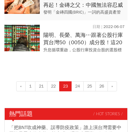
再起！金磚之父：中國無法容忍威
脅其經濟「恐認不公平」
發明「金磚四國(BRIC)」一詞的高盛資產管
理公司前董事長歐尼爾(Jim O`Neill、見圖)警
告，日圓若貶至150兌換一美元(為1990...
2022-06-07
陽明、長榮、萬海…跟著公股行庫
買台灣50（0050）成分股！這20
檔殖利率逾5％穩穩賺
升息循環重啟，公股行庫投資台股的選股標
準隨之調整，除了股本、流動性、營運前
景，現金股息殖利率的目標值更從過往3%拉
高到5%以上，合乎條件個股...
«
1
21
22
23
24
25
26
»
熱門話題
/ HOT STORIES /
「把BNT吹成神藥、誤導防疫政策」誰上演台灣需要中