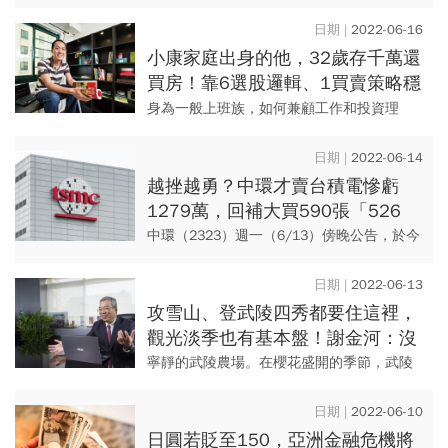
爭影響運輸使得原物料價格飆升，且中國多
地因疫情加劇而導致供應鏈中斷。在通膨上
2022-06-16
升壓力之下，加上美國勞動力...
小康家庭出身的他，32歲存千萬還
買房！靠6選股邏輯、1買賣策略穩
穩賺：心態一投機就會摔跤
身為一般上班族，如何兼顧工作和投資理
財，並賺到退休金？70年次的林威岐從高中
時就開始投資，出社會後靠著自己研究的股
2022-06-14
市操作方法開始獲利，32歲...
越挫越勇？中環才賣台積電慘虧
1279萬，回補大買590張「526
元」，如今帳面又虧千萬...
中環（2323）週一（6/13）傍晚公告，於今
年4月28日至6月13日，以均價526.56元買進
590張台積電，交易總額為3億1067萬，若...
2022-06-13
攻雪山、登武陵四秀都要住這裡，
觀光淡季也有基本盤！謝金河：沒
想到它股價竟創6年新高
寧靜的武陵農場。在櫻花盛開的季節，武陵
農場人山人海，車位難求，飯店更是難訂。
這次從雪山下來，我特別訂在武陵農場的富
2022-06-10
野度假村，好好休息一個晚上...
日圓若貶至150，亞洲金融危機將