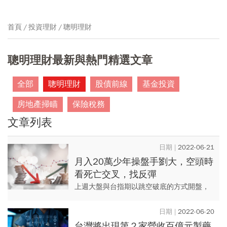
首頁
投資理財
聰明理財
聰明理財最新與熱門精選文章
全部
聰明理財
股債前線
基金投資
房地產掃瞄
保險稅務
文章列表
2022-06-21
月入20萬少年操盤手劉大，空頭時
看死亡交叉，找反彈
上週大盤與台指期以跳空破底的方式開盤，
需要再下殺震盪1~3個交易日，等恐慌指數上
升，才有彈升的機會。
2022-06-20
台灣將出現第２家營收百億元製藥