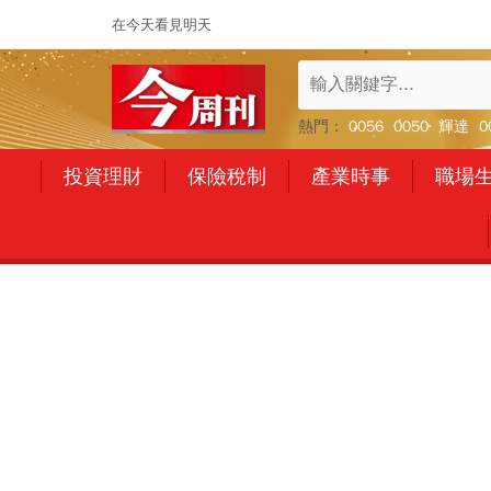
在今天看見明天
熱門：
0056
0050
輝達
0
投資理財
保險稅制
產業時事
職場