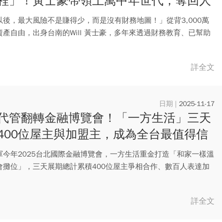
程」！黃士豪帶領上萬中年世代，奪回人
擇權
以後，最大風險不是賺得少，而是沒有財務地圖！」從背3,000萬
資產自由，出身台南的Will 黃士豪，多年來透過財務教育、已幫助
詳全文
2025-11-17
代管翻轉金融博覽會！「一方生活」三天
400位屋主與加盟主，成為全台最值得信
包租代管領導品牌
軍今年2025台北國際金融博覽會，一方生活重金打造「和家一樣溫
會攤位」，三天展期總計累積400位屋主爭相合作、數百人表達加
.
詳全文