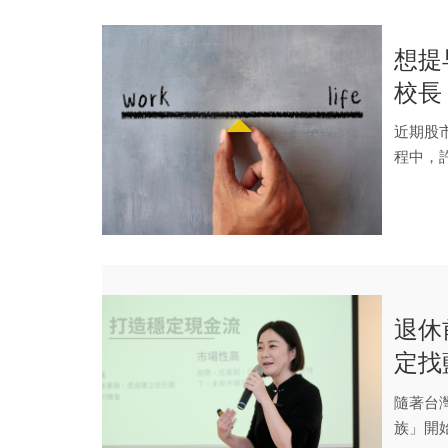
想提
校長
近期股
程中，
目中分享
退休
定找
金流
隨著台
族」開