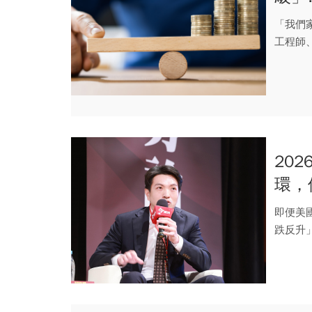
TQ
「我們家
工程師
下透...
20
環，
幣別
即便美
跌反升
期公...