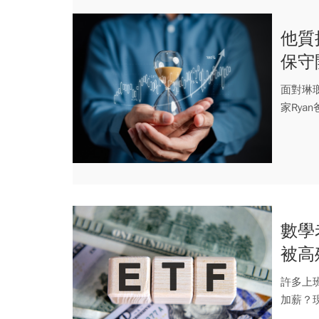
他質
保守
面對琳
家Ry
龍頭公司.
數學
被高
許多上
加薪？
中分享，.