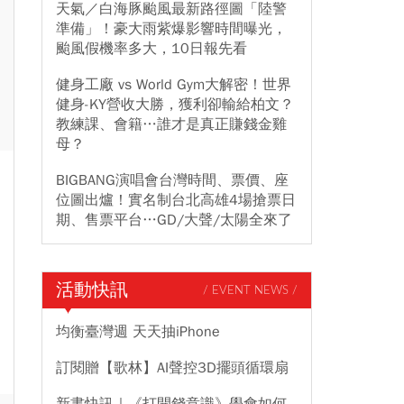
天氣／白海豚颱風最新路徑圖「陸警
準備」！豪大雨紫爆影響時間曝光，
颱風假機率多大，10日報先看
健身工廠 vs World Gym大解密！世界
健身-KY營收大勝，獲利卻輸給柏文？
教練課、會籍…誰才是真正賺錢金雞
母？
BIGBANG演唱會台灣時間、票價、座
位圖出爐！實名制台北高雄4場搶票日
期、售票平台…GD/大聲/太陽全來了
活動快訊
/ EVENT NEWS /
均衡臺灣週 天天抽iPhone
訂閱贈【歌林】AI聲控3D擺頭循環扇