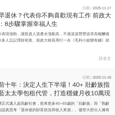
2025-11-17
早退休？代表你不夠喜歡現有工作 前政大
：8步驟掌握幸福人生
市表現強勁，讓投資人資產水漲船高，不過汲汲營營追求高報酬過
許多人忘記理財初衷。前政大校長周行一在《毛利小姐變有錢》節
，投...
詳全文
2025-11-16
前十年：決定人生下半場！40+ 壯齡族指
藍太太學包租代管，打造穩健月收10萬現
、開啟財富第二曲線
灣正式邁入超高齡社會，愈來愈多40~65歲的「壯齡族」與「熟齡
始認真思考「退休後的財富狀況與收入來源」。儘管大部分人擁有