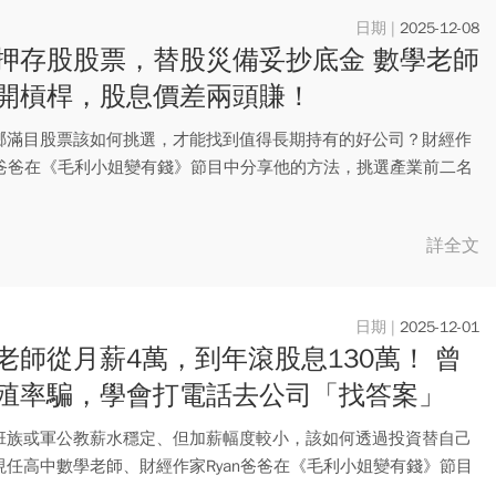
2025-12-08
押存股股票，替股災備妥抄底金 數學老師
開槓桿，股息價差兩頭賺！
瑯滿目股票該如何挑選，才能找到值得長期持有的好公司？財經作
an爸爸在《毛利小姐變有錢》節目中分享他的方法，挑選產業前二名
..
詳全文
2025-12-01
老師從月薪4萬，到年滾股息130萬！ 曾
殖率騙，學會打電話去公司「找答案」
班族或軍公教薪水穩定、但加薪幅度較小，該如何透過投資替自己
現任高中數學老師、財經作家Ryan爸爸在《毛利小姐變有錢》節目
..