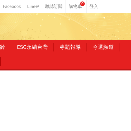
0
齡
ESG永續台灣
專題報導
今選頻道