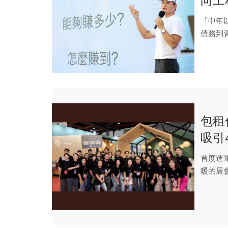
向工
生選
「中年
債務到
上...
包租
吸引
賴的
首度進
暖的展
盟意願..