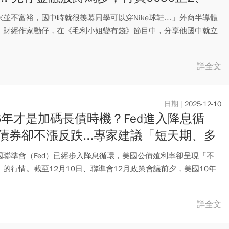
QQ拉槓桿
並不富裕，國中時就很羨慕同學可以穿Nike球鞋...」外商半導體
、財經作家勳仔，在《毛利小姐變有錢》節目中，分享他國中就立
詳全文
2025-12-10
26年才是加碼長債時機？Fed進入降息循
債券卻不漲反跌...專家建議「短天期、多
」兩大策略應對
國聯準會（Fed）已經步入降息循環，美國公債殖利率卻呈現「不
」的行情。截至12月10日、聯準會12月政策會議前夕，美國10年
詳全文