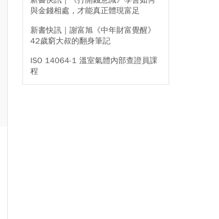
新書快訊｜《打開錢意識》學會如何
與金錢相處，才能真正體現富足
新書快訊｜謝富旭《中年財富覺醒》
42歲窮大叔的翻身筆記
ISO 14064-1 溫室氣體內部查證員課
程