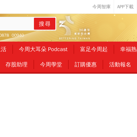
搜尋
0878
00940
生活
今周大耳朵 Podcast
富足今周起
幸福熟
存股助理
今周學堂
訂購優惠
活動報名