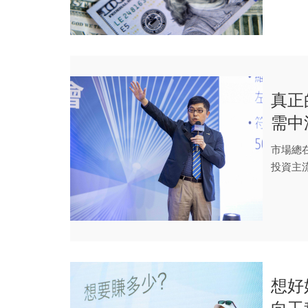
真正
需中
市場總
投資主
豐凱(凱哥
想好