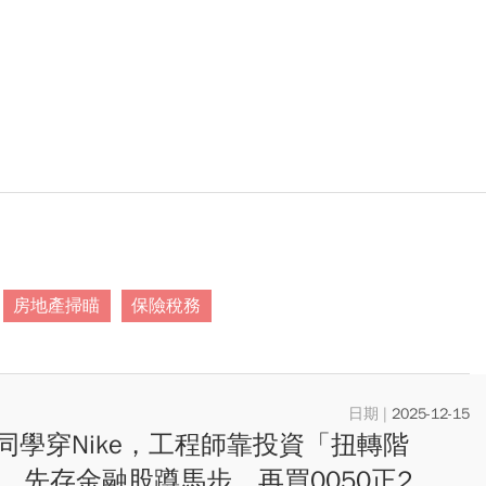
房地產掃瞄
保險稅務
2025-12-15
同學穿Nike，工程師靠投資「扭轉階
... 先存金融股蹲馬步，再買0050正2、